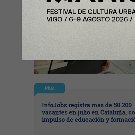
Plus
InfoJobs registra más de 50.200
vacantes en julio en Cataluña, co
impulso de educación y formaci