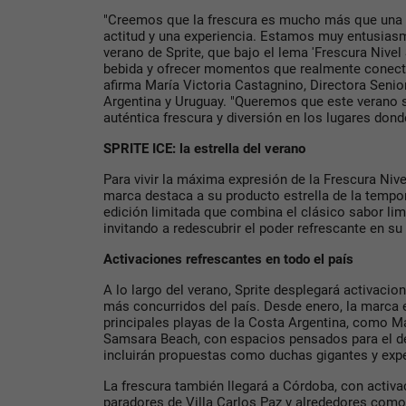
"Creemos que la frescura es mucho más que una 
actitud y una experiencia. Estamos muy entusia
verano de Sprite, que bajo el lema 'Frescura Nivel 
bebida y ofrecer momentos que realmente conect
afirma María Victoria Castagnino, Directora Seni
Argentina y Uruguay. "Queremos que este verano s
auténtica frescura y diversión en los lugares donde
SPRITE ICE: la estrella del verano
Para vivir la máxima expresión de la Frescura Nivel
marca destaca a su producto estrella de la tempor
edición limitada que combina el clásico sabor li
invitando a redescubrir el poder refrescante en su
Activaciones refrescantes en todo el país
A lo largo del verano, Sprite desplegará activacio
más concurridos del país. Desde enero, la marca 
principales playas de la Costa Argentina, como Mar
Samsara Beach, con espacios pensados para el des
incluirán propuestas como duchas gigantes y exper
La frescura también llegará a Córdoba, con activ
paradores de Villa Carlos Paz y alrededores como