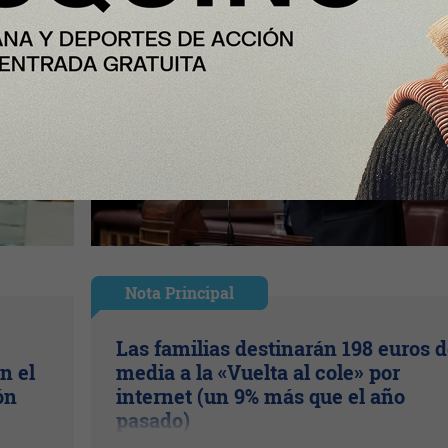
Nota Principal
Las familias destinarán 198 euros 
n el
media a la «Vuelta al cole» por
ón
internet (un 9% más que el año
pasado)