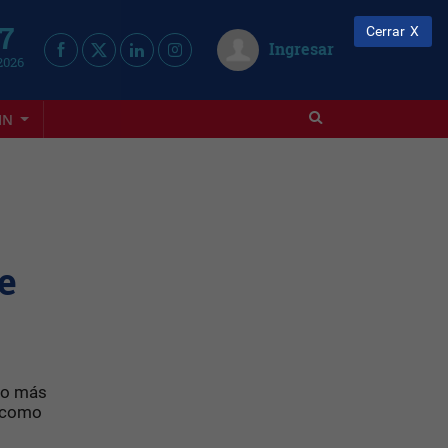
 7
Cerrar
Ingresar
2026
IN
e
nto más
a como