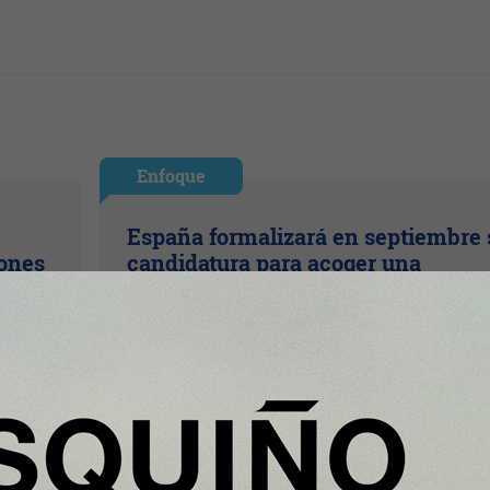
Enfoque
España formalizará en septiembre 
lones
candidatura para acoger una
cial
gigafactoría europea de IA