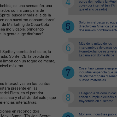
euros de media a la «Vuelt
cole» por internet (un 9%
bebida; es una sensación, una
que el año pasado)
smados con la campaña de
Sprite' busca ir más allá de la
en con nuestros consumidores",
Solunion refuerza su equi
or de Marketing de Coca-Cola
directivo en América Lati
ea inolvidable, brindando
dos nuevos nombramient
 la gente elige disfrutar".
Más de la mitad de los
intercambios de casas c
HomeExchange este vera
 Sprite y combatir el calor, la
España son domésticos
ada: Sprite ICE, la bebida de
ma-limón con un toque de menta,
 nivel máximo.
Cosentino, primera empr
industrial española que u
de Microsoft para diseñar
nuevos materiales
nes interactivas en los puntos
estará presente en las
 del Plata, en el parador
La agencia de comunicac
edeon cumple dieciséis a
canso y el alivio del calor, que
trayectoria en el sector
iencias interactivas.
aciones en reconocidos
Mohawk Industries public
 Mayu Sumaj, Tío Joe, Secret