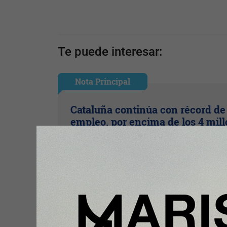
Te puede interesar:
Nota Principal
Cataluña continúa con récord de
empleo, por encima de los 4 mil
de afiliaciones a la Seguridad So