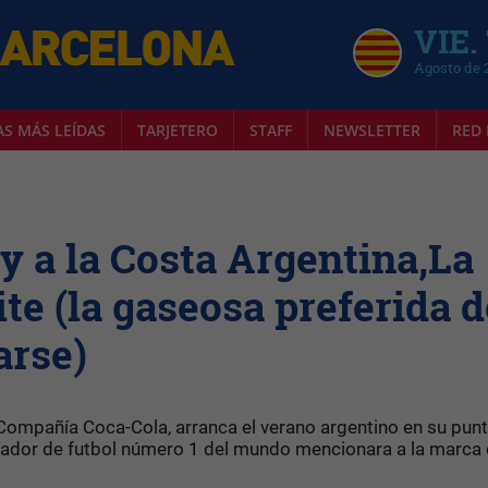
VIE.
Agosto de 
AS MÁS LEÍDAS
TARJETERO
STAFF
NEWSLETTER
RED 
 y a la Costa Argentina,La
te (la gaseosa preferida d
arse)
la Compañía Coca-Cola, arranca el verano argentino en su pu
 jugador de futbol número 1 del mundo mencionara a la marc