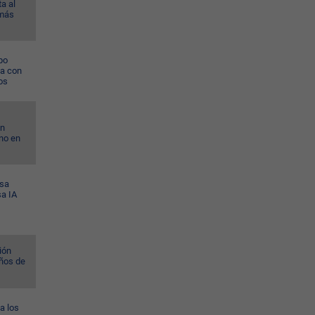
a al
 más
po
na con
os
on
no en
esa
sa IA
ión
ños de
a los