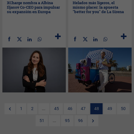
XCharge nombra a Albina
Helados más ligeros, el
Iljasov Co-CEO para impulsar
mismo placer: la apuesta
su expansión en Europa
"better for you" de La Sirena
1
2
...
45
46
47
48
49
50
51
...
95
96