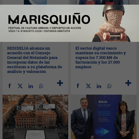
Mar
02/06/2026
Mar
02/06/2026
RESIDELIA alcanza un
El sector digital vasco
acuerdo con el Consejo
mantiene su crecimiento y
General del Notariado para
supera los 7.300 M€ de
incorporar datos de las
facturación y los 27.000
escrituras a su plataforma de
empleos
análisis y valoración