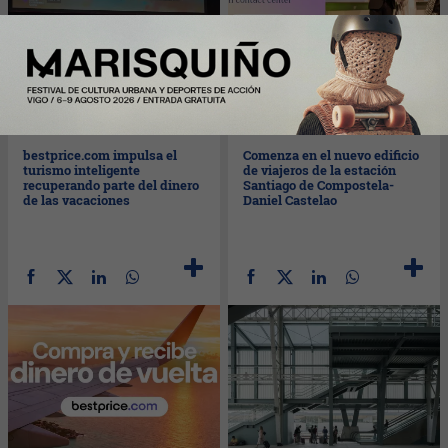
Lun
15/06/2026
Vie
12/06/2026
bestprice.com impulsa el
Comenza en el nuevo edificio
turismo inteligente
de viajeros de la estación
recuperando parte del dinero
Santiago de Compostela-
de las vacaciones
Daniel Castelao