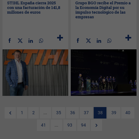
STIHL España cierra 2025
Grupo BGO recibe el Premio a
con una facturación de 141,8
la Economía Digital por su
millones de euros
impulso tecnológico de las
empresas
1
2
...
35
36
37
38
39
40
41
...
93
94