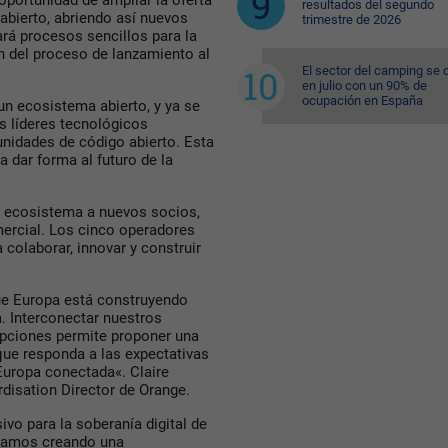
oportunidad de ampliar la oferta
resultados del segundo
abierto, abriendo así nuevos
trimestre de 2026
rá procesos sencillos para la
n del proceso de lanzamiento al
El sector del camping se 
en julio con un 90% de
ocupación en España
n ecosistema abierto, y ya se
os líderes tecnológicos
nidades de código abierto. Esta
a dar forma al futuro de la
 el ecosistema a nuevos socios,
mercial. Los cinco operadores
 colaborar, innovar y construir
e Europa está construyendo
. Interconectar nuestros
upciones permite proponer una
 que responda a las expectativas
Europa conectada«. Claire
rdisation Director de Orange.
vo para la soberanía digital de
stamos creando una