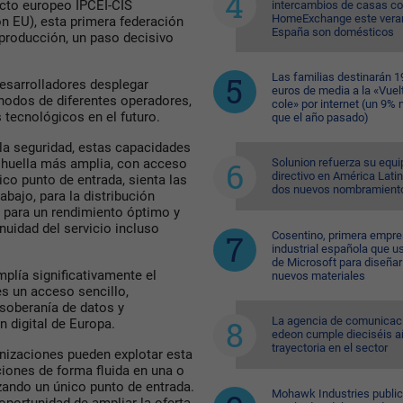
ecto europeo IPCEI-CIS
intercambios de casas c
HomeExchange este vera
n EU), esta primera federación
España son domésticos
eproducción, un paso decisivo
Las familias destinarán 1
esarrolladores desplegar
euros de media a la «Vuelt
nodos de diferentes operadores,
cole» por internet (un 9%
s tecnológicos en el futuro.
que el año pasado)
 la seguridad, estas capacidades
Solunion refuerza su equi
a huella más amplia, con acceso
directivo en América Lati
ico punto de entrada, sienta las
dos nuevos nombramient
bajo, para la distribución
s para un rendimiento óptimo y
inuidad del servicio incluso
Cosentino, primera empr
industrial española que u
de Microsoft para diseñar
plía significativamente el
nuevos materiales
es un acceso sencillo,
, soberanía de datos y
La agencia de comunicac
n digital de Europa.
edeon cumple dieciséis a
trayectoria en el sector
nizaciones pueden explotar esta
ciones de forma fluida en una o
izando un único punto de entrada.
Mohawk Industries public