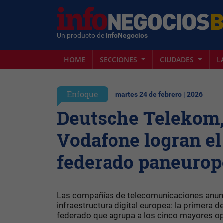
Un producto de
InfoNegocios
HOME
SECCIONES
CIUDADES
L
Enfoque
martes 24 de febrero | 2026
Deutsche Telekom, 
Vodafone logran e
federado paneurop
Las compañías de telecomunicaciones anunci
infraestructura digital europea: la primera
federado que agrupa a los cinco mayores o