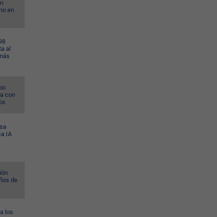
on
no en
98
a al
 más
po
na con
os
esa
sa IA
ión
ños de
a los