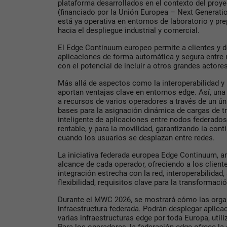
plataforma desarrollados en el contexto del proy
(financiado por la Unión Europea – Next Generatio
está ya operativa en entornos de laboratorio y pr
hacia el despliegue industrial y comercial.
El Edge Continuum europeo permite a clientes y d
aplicaciones de forma automática y segura entre 
con el potencial de incluir a otros grandes actore
Más allá de aspectos como la interoperabilidad y
aportan ventajas clave en entornos edge. Así, un
a recursos de varios operadores a través de un ún
bases para la asignación dinámica de cargas de tra
inteligente de aplicaciones entre nodos federado
rentable, y para la movilidad, garantizando la cont
cuando los usuarios se desplazan entre redes.
La iniciativa federada europea Edge Continuum, am
alcance de cada operador, ofreciendo a los client
integración estrecha con la red, interoperabilidad
flexibilidad, requisitos clave para la transformació
Durante el MWC 2026, se mostrará cómo las orga
infraestructura federada. Podrán desplegar aplica
varias infraestructuras edge por toda Europa, util