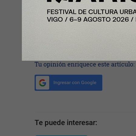
de elección del usuario. Respalda nuestro objetiv
resiliencia y la seguridad de Europa mediante una 
ubicua». Marco Zangani, Director of Network Stra
Vodafone.
Compartir con tus amigos de
Tu opinión enriquece este artículo:
Ingresar con Google
Te puede interesar: