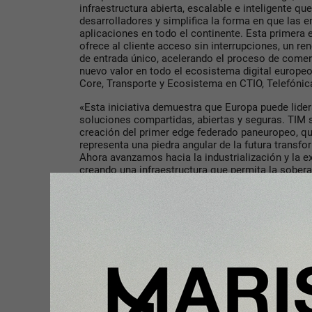
infraestructura abierta, escalable e inteligente q
desarrolladores y simplifica la forma en que las
aplicaciones en todo el continente. Esta primera
ofrece al cliente acceso sin interrupciones, un r
de entrada único, acelerando el proceso de come
nuevo valor en todo el ecosistema digital europeo
Core, Transporte y Ecosistema en CTIO, Telefónic
«Esta iniciativa demuestra que Europa puede lider
soluciones compartidas, abiertas y seguras. TIM s
creación del primer edge federado paneuropeo, qu
representa una piedra angular de la futura transfor
Ahora avanzamos hacia la industrialización y la 
creando una infraestructura que permita la soberan
económico«. Andrea Calvi – Head of Technology E
TIM.
«Esta federación demuestra que Europa no solo ha
estamos construyendo», ha dicho Christine Knackf
Officer de T-Systems. “Al unir nuestras redes y e
ecosistema digital seguro, abierto y de confianza 
digital de Europa.»
«Esta colaboración proporciona a Europa un punt
infraestructura digital federada de primer nivel, al