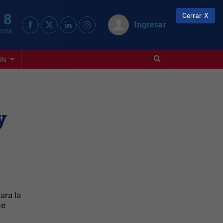
 8
Cerrar
Ingresar
2026
IN
y
ara la
ge