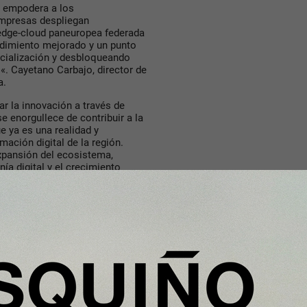
ue empodera a los
 empresas despliegan
 edge-cloud paneuropea federada
endimiento mejorado y un punto
rcialización y desbloqueando
«. Cayetano Carbajo, director de
a.
ar la innovación a través de
e enorgullece de contribuir a la
e ya es una realidad y
mación digital de la región.
expansión del ecosistema,
ía digital y el crecimiento
volution, LAP & Devices de
bla de soberanía digital. Lo
uß-Nikolic, Chief Sovereign
xperiencia, estamos creando un
hecho en Europa, para el futuro
o de acceso único hacia una
 tiempo que preserva la libertad