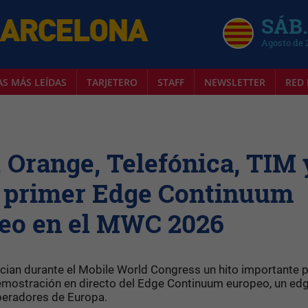
SÁB.
Agosto de 
AS MÁS LEÍDAS
TARJETERO
STAFF
NEWSLETTER
RED 
Orange, Telefónica, TIM 
l primer Edge Continuum
eo en el MWC 2026
an durante el Mobile World Congress un hito importante p
 demostración en directo del Edge Continuum europeo, un ed
peradores de Europa.