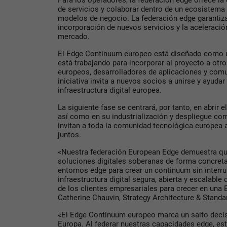
Para los operadores, la federación edge ofrece la 
de servicios y colaborar dentro de un ecosistema 
modelos de negocio. La federación edge garantiza
incorporación de nuevos servicios y la aceleració
mercado.
El Edge Continuum europeo está diseñado como u
está trabajando para incorporar al proyecto a otr
europeos, desarrolladores de aplicaciones y comu
iniciativa invita a nuevos socios a unirse y ayudar 
infraestructura digital europea.
La siguiente fase se centrará, por tanto, en abrir
así como en su industrialización y despliegue co
invitan a toda la comunidad tecnológica europea a
juntos.
«Nuestra federación European Edge demuestra qu
soluciones digitales soberanas de forma concreta
entornos edge para crear un continuum sin interr
infraestructura digital segura, abierta y escalable
de los clientes empresariales para crecer en una 
Catherine Chauvin, Strategy Architecture & Standa
«El Edge Continuum europeo marca un salto decisi
Europa. Al federar nuestras capacidades edge, e