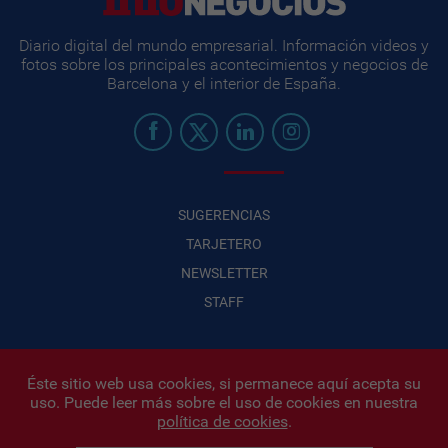
Diario digital del mundo empresarial. Información videos y
fotos sobre los principales acontecimientos y negocios de
Barcelona y el interior de España.
SUGERENCIAS
TARJETERO
NEWSLETTER
STAFF
Éste sitio web usa cookies, si permanece aquí acepta su
uso. Puede leer más sobre el uso de cookies en nuestra
Infonegocios 2026
| INFONEGOCIOS S.A. · CUIT: 30710438486 |
política de cookies
.
Políticas de Privacidad
|
Protección de datos personales
|
Editor: