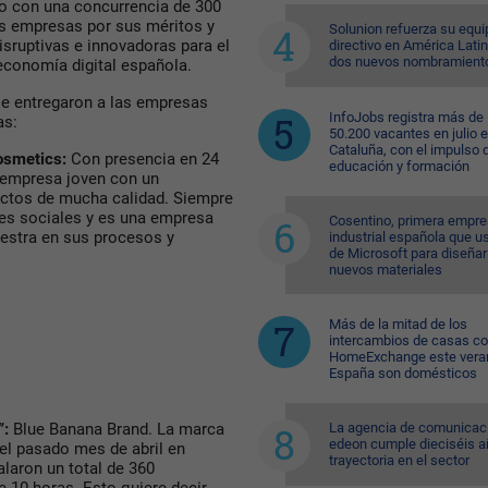
o con una concurrencia de 300
as empresas por sus méritos y
Solunion refuerza su equi
isruptivas e innovadoras para el
directivo en América Lati
dos nuevos nombramient
economía digital española.
se entregaron a las empresas
InfoJobs registra más de
as:
50.200 vacantes en julio 
Cataluña, con el impulso 
osmetics:
Con presencia en 24
educación y formación
a empresa joven con un
uctos de mucha calidad. Siempre
es sociales y es una empresa
Cosentino, primera empr
estra en sus procesos y
industrial española que u
de Microsoft para diseñar
nuevos materiales
Más de la mitad de los
intercambios de casas c
HomeExchange este vera
España son domésticos
La agencia de comunicac
”:
Blue Banana Brand. La marca
edeon cumple dieciséis a
el pasado mes de abril en
trayectoria en el sector
laron un total de 360