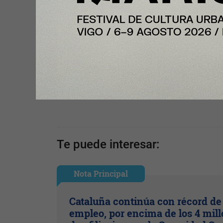
Compartir con tus amigos de
Tu opinión enriquece este artículo:
Ingresar con Google
Te puede interesar:
Nota Principal
Cataluña continúa con récord de
empleo, por encima de los 4 mil