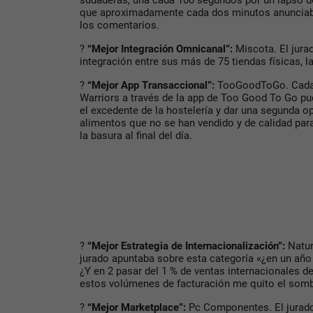
sudaderas, una cada 100 segundos por un lapso de
que aproximadamente cada dos minutos anunciab
los comentarios.
?
“Mejor Integración Omnicanal”:
Miscota. El jurad
integración entre sus más de 75 tiendas físicas, la
?
“Mejor App Transaccional”:
TooGoodToGo. Cada 
Warriors a través de la app de Too Good To Go p
el excedente de la hostelería y dar una segunda 
alimentos que no se han vendido y de calidad par
la basura al final del día.
?
“Mejor Estrategia de Internacionalización”:
Natur
jurado apuntaba sobre esta categoría «¿en un año 
¿Y en 2 pasar del 1 % de ventas internacionales d
estos volúmenes de facturación me quito el somb
?
“Mejor Marketplace”:
Pc Componentes. El jurado