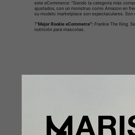
este eCommerce: "Siendo la categoría más comp
ajustados, con un monstruo como Amazon en frent
su modelo marketplace son espectaculares. Son c
?“
Mejor Rookie eCommerce”:
Frankie The King. Se
nutrición para mascotas.
?
“Mejor eCommerce Pequeño”:
Turronesydulces.
por vender productos tradicionales al canal onlin
?
“Mejor eCommerce Mediano”:
Tuvalum. El jurado
en la compraventa de bicicletas.
?
“Mejor directiv@ del año”:
Sara Werner
, CEO y C
año fue un verdadero honor entregar un premio par
el eCommerce español, una categoría que este a