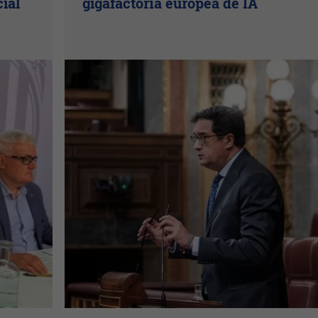
cial
gigafactoría europea de IA