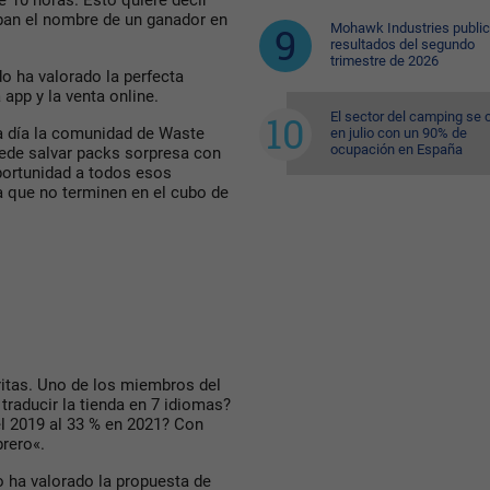
 10 horas. Esto quiere decir
an el nombre de un ganador en
Mohawk Industries public
resultados del segundo
trimestre de 2026
o ha valorado la perfecta
 app y la venta online.
El sector del camping se 
día la comunidad de Waste
en julio con un 90% de
ocupación en España
uede salvar packs sorpresa con
oportunidad a todos esos
a que no terminen en el cubo de
itas. Uno de los miembros del
traducir la tienda en 7 idiomas?
el 2019 al 33 % en 2021? Con
rero«.
 ha valorado la propuesta de