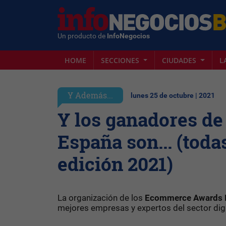
Un producto de
InfoNegocios
HOME
SECCIONES
CIUDADES
L
Y Además...
lunes 25 de octubre | 2021
Y los ganadores d
España son... (toda
edición 2021)
La organización de los
Ecommerce Awards 
mejores empresas y expertos del sector digi