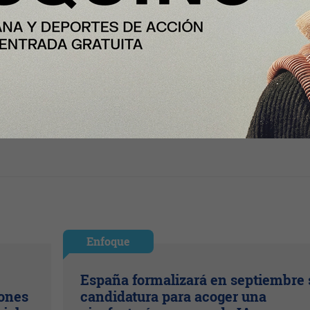
Enfoque
España formalizará en septiembre 
lones
candidatura para acoger una