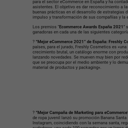
para el sector eCommerce en España y ha contad
asistentes. El objetivo es dar reconocimiento a l
buenas prácticas en el desarrollo de estrategias d
impulso y transformación de sus compañías y la 
Los premios “
Ecommerce Awards España 2021
” 
ganadoras en cada una de las siguientes categorí
?
“Mejor eCommerce 2021” de España: Freshly C
países, para el jurado, Freshly Cosmetics es «un
crecimiento brutal, un catálogo enorme con prod
lanzando novedades. Se mueven muy bien por red
que se preocupa por el medio ambiente y lo demu
material de productos y packaging«.
?
“Mejor Campaña de Marketing para eCommerce
de ropa juvenil lanzó su promoción Banana Santa 
Instagram, coincidiendo con la semana santa, rega