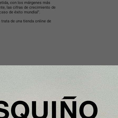
etida, con los márgenes más
e, las cifras de crecimiento de
aso de éxito mundial".
 trata de una tienda online de
com. La empresa fue reconocida
e.
 la destacó por ser un referente
o-Fundadora de Cocunat. Este
a las directivas de referencia en
ño desprendió mucho girl power.