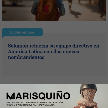
InfoArgentinos
Solunion refuerza su equipo directivo en
América Latina con dos nuevos
nombramientos