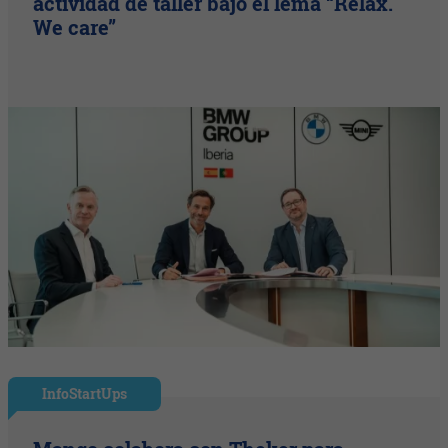
actividad de taller bajo el lema “Relax.
We care”
InfoStartUps