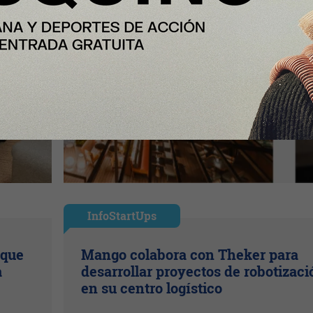
InfoStartUps
 que
Mango colabora con Theker para
a
desarrollar proyectos de robotizaci
en su centro logístico