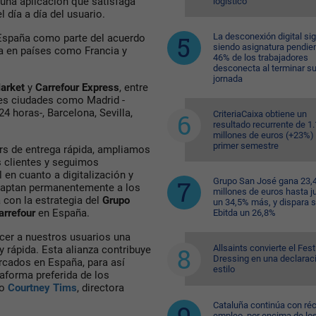
 una aplicación que satisfaga
logístico
día a día del usuario.
La desconexión digital si
 España como parte del acuerdo
siendo asignatura pendien
a en países como Francia y
46% de los trabajadores
desconecta al terminar s
jornada
Market
y
Carrefour Express
, entre
des ciudades como Madrid -
4 horas-, Barcelona, Sevilla,
CriteriaCaixa obtiene un
resultado recurrente de 1
millones de euros (+23%) 
primer semestre
ers de entrega rápida, ampliamos
 clientes y seguimos
 en cuanto a digitalización y
Grupo San José gana 23,
adaptan permanentemente a los
millones de euros hasta ju
con la estrategia del
Grupo
un 34,5% más, y dispara 
arrefour
en España.
Ebitda un 26,8%
cer a nuestros usuarios una
Allsaints convierte el Fest
rápida. Esta alianza contribuye
Dressing en una declarac
rcados en España, para así
estilo
aforma preferida de los
jo
Courtney Tims
, directora
Cataluña continúa con ré
empleo, por encima de lo