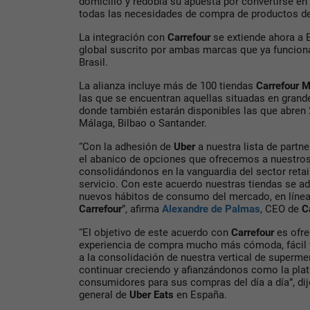
domicilio y redobla su apuesta por convertirse en
todas las necesidades de compra de productos del 
La integración con
Carrefour
se extiende ahora a
global suscrito por ambas marcas que ya funcion
Brasil.
La alianza incluye más de 100 tiendas
Carrefour 
las que se encuentran aquellas situadas en gran
donde también estarán disponibles las que abren 2
Málaga, Bilbao o Santander.
“Con la adhesión de
Uber
a nuestra lista de partn
el abanico de opciones que ofrecemos a nuestros
consolidándonos en la vanguardia del sector retail
servicio. Con este acuerdo nuestras tiendas se 
nuevos hábitos de consumo del mercado, en línea 
Carrefour
”, afirma
Alexandre de Palmas
, CEO de
C
“El objetivo de este acuerdo con
Carrefour
es ofre
experiencia de compra mucho más cómoda, fácil y 
a la consolidación de nuestra vertical de superme
continuar creciendo y afianzándonos como la plat
consumidores para sus compras del día a día”, di
general de
Uber Eats
en España.