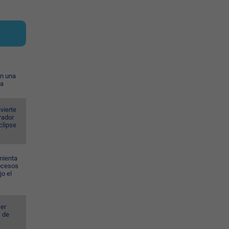
on una
ia
vierte
rador
eclipse
mienta
rocesos
jo el
er
s de