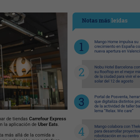
Notas más
leídas
Mango Home impulsa su
crecimiento en España c
nueva apertura en Valenc
Nobu Hotel Barcelona con
su Rooftop en el mejor mi
de la ciudad para vivir el 
solar del 12 de agosto
Portal de Posventa, herra
que digitaliza distintos p
de la actividad de taller ba
lema “Relax. We care”
nar de tiendas
Carrefour Express
n la aplicación de
Uber Eats
.
Mango colabora con Thek
para desarrollar proyecto
rta más allá de la comida a
robotización en su centro