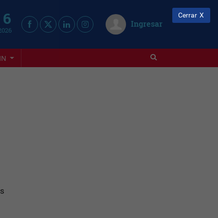
 6
Cerrar
Ingresar
2026
IN
as