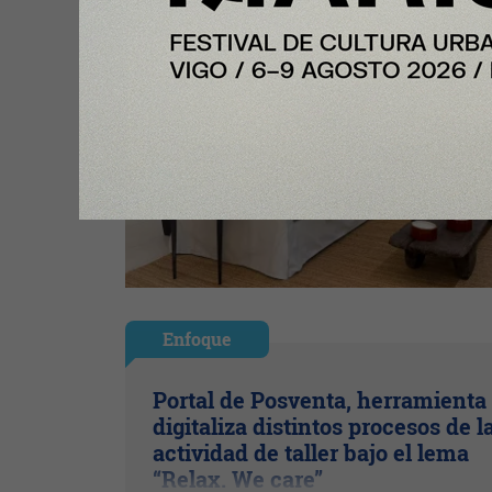
Enfoque
Portal de Posventa, herramienta
digitaliza distintos procesos de l
actividad de taller bajo el lema
“Relax. We care”