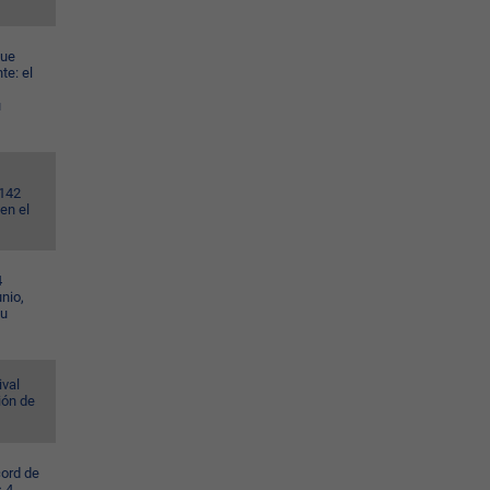
gue
te: el
u
.142
en el
4
nio,
su
ival
ión de
cord de
s 4