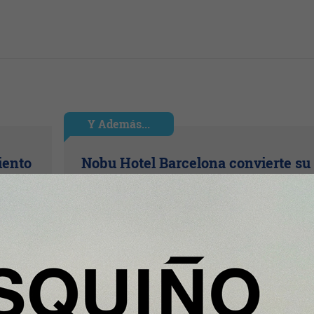
Y Además...
iento
Nobu Hotel Barcelona convierte su
ra en
Rooftop en el mejor mirador de la
ciudad para vivir el eclipse solar de
12 de agosto