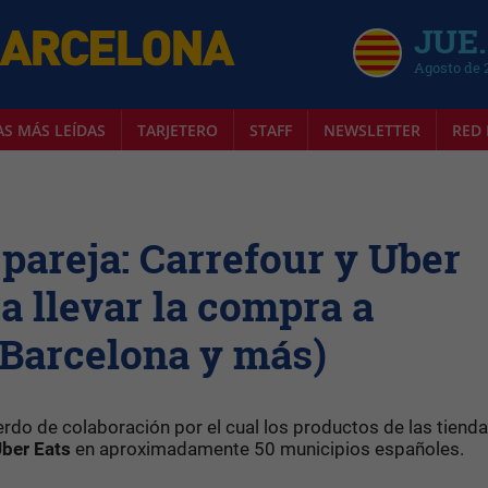
JUE.
Agosto de 
AS MÁS LEÍDAS
TARJETERO
STAFF
NEWSLETTER
RED 
pareja: Carrefour y Uber
a llevar la compra a
 Barcelona y más)
do de colaboración por el cual los productos de las tiend
ber Eats
en aproximadamente 50 municipios españoles.