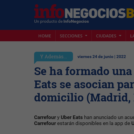
Un producto de
InfoNegocios
HOME
SECCIONES
CIUDADES
L
Y Además...
viernes 24 de junio | 2022
Se ha formado una 
Eats se asocian par
domicilio (Madrid,
Carrefour
y
Uber Eats
han anunciado un acuer
Carrefour
estarán disponibles en la app de
U