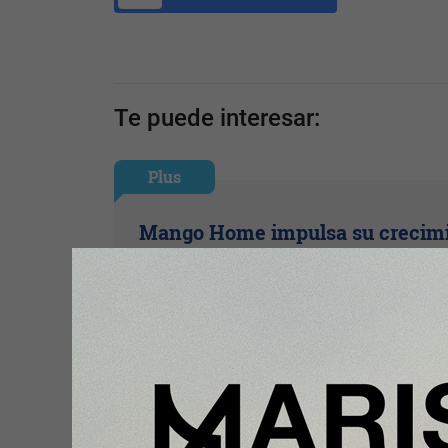
Te puede interesar:
Plus
Mango Home impulsa su crecim
en España con una nueva apertu
Valencia