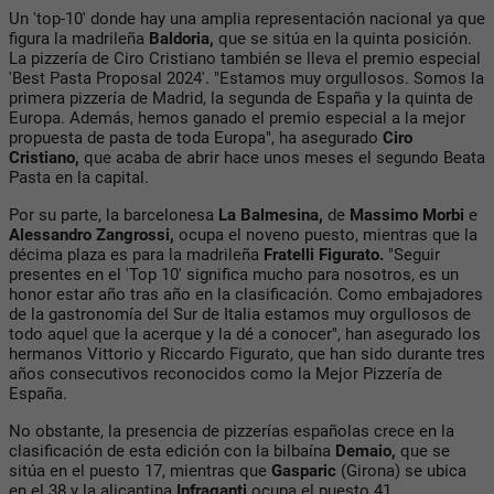
Un 'top-10' donde hay una amplia representación nacional ya que
figura la madrileña
Baldoria,
que se sitúa en la quinta posición.
La pizzería de Ciro Cristiano también se lleva el premio especial
'Best Pasta Proposal 2024'. "Estamos muy orgullosos. Somos la
primera pizzería de Madrid, la segunda de España y la quinta de
Europa. Además, hemos ganado el premio especial a la mejor
propuesta de pasta de toda Europa", ha asegurado
Ciro
Cristiano,
que acaba de abrir hace unos meses el segundo Beata
Pasta en la capital.
Por su parte, la barcelonesa
La Balmesina,
de
Massimo Morbi
e
Alessandro Zangrossi,
ocupa el noveno puesto, mientras que la
décima plaza es para la madrileña
Fratelli Figurato.
"Seguir
presentes en el 'Top 10' significa mucho para nosotros, es un
honor estar año tras año en la clasificación. Como embajadores
de la gastronomía del Sur de Italia estamos muy orgullosos de
todo aquel que la acerque y la dé a conocer", han asegurado los
hermanos Vittorio y Riccardo Figurato, que han sido durante tres
años consecutivos reconocidos como la Mejor Pizzería de
España.
No obstante, la presencia de pizzerías españolas crece en la
clasificación de esta edición con la bilbaína
Demaio,
que se
sitúa en el puesto 17, mientras que
Gasparic
(Girona) se ubica
en el 38 y la alicantina
Infraganti
ocupa el puesto 41.