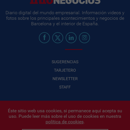
Diario digital del mundo empresarial. Información videos y
fotos sobre los principales acontecimientos y negocios de
Barcelona y el interior de España.
SUGERENCIAS
TARJETERO
NEWSLETTER
STAFF
Éste sitio web usa cookies, si permanece aquí acepta su
uso. Puede leer más sobre el uso de cookies en nuestra
Infonegocios 2026
| INFONEGOCIOS S.A. · CUIT: 30710438486 |
política de cookies
.
Políticas de Privacidad
|
Protección de datos personales
|
Editor:
Iñigo Biain