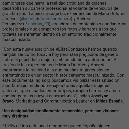
camioneras que narra la realidad cotidiana de quienes
desarrollan su carrera profesional al volante de vehículos de
gran tamaño. La pieza recoge las experiencias de María Dolores
Jiménez (
@mariadolorescamionera
) y Andrea
Fernández (
@andrius_99
), creadoras de contenido y conductoras
profesionales que comparten los retos y barreras a los que
todavía se enfrentan dentro de un entorno tradicionalmente
masculinizado.
“Con esta nueva edición de #EllasConducen hemos querido
tangibilizar cómo todavía hoy persisten prejuicios de género
sobre el papel de la mujer en el mundo de la automoción. A
través de las experiencias de María Dolores y Andrea
mostramos la realidad a la que muchas mujeres siguen
enfrentándose en un sector históricamente masculinizado. Con
este documental no solo buscamos visibilizar esta situación,
sino también rendir homenaje a todas aquellas mujeres
valientes que desafían estereotipos, rompen barreras y abren
camino para las nuevas generaciones”, indica
Jocelyne
Bravo
, Marketing and Communication Leader en
Midas España.
Una desigualdad ampliamente reconocida, pero con visiones
muy distintas
El 78% de los catalanes reconoce que en España siguen