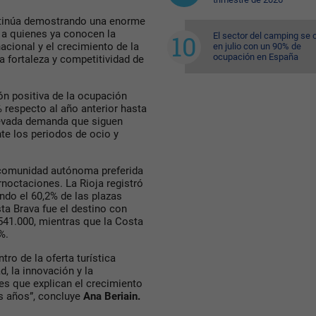
ntinúa demostrando una enorme
r a quienes ya conocen la
El sector del camping se 
cional y el crecimiento de la
en julio con un 90% de
ocupación en España
 fortaleza y competitividad de
ón positiva de la ocupación
 respecto al año anterior hasta
elevada demanda que siguen
te los periodos de ocio y
a comunidad autónoma preferida
noctaciones. La Rioja registró
ndo el 60,2% de las plazas
sta Brava fue el destino con
41.000, mientras que la Costa
%.
tro de la oferta turística
d, la innovación y la
res que explican el crecimiento
s años”, concluye
Ana Beriain.