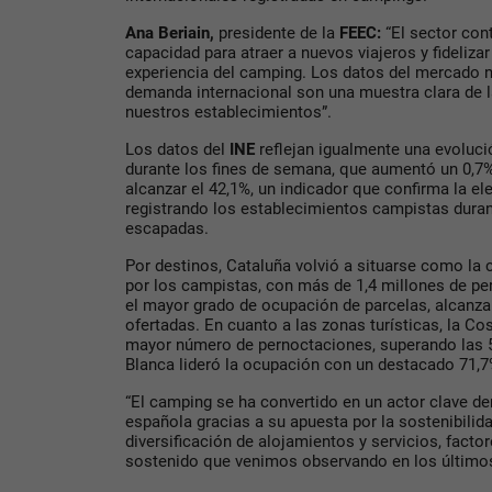
Ana Beriain,
presidente de la
FEEC:
“El sector co
capacidad para atraer a nuevos viajeros y fideliza
experiencia del camping. Los datos del mercado na
demanda internacional son una muestra clara de la
nuestros establecimientos”.
Los datos del
INE
reflejan igualmente una evoluci
durante los fines de semana, que aumentó un 0,7%
alcanzar el 42,1%, un indicador que confirma la 
registrando los establecimientos campistas duran
escapadas.
Por destinos, Cataluña volvió a situarse como l
por los campistas, con más de 1,4 millones de per
el mayor grado de ocupación de parcelas, alcanza
ofertadas. En cuanto a las zonas turísticas, la Co
mayor número de pernoctaciones, superando las 5
Blanca lideró la ocupación con un destacado 71,7
“El camping se ha convertido en un actor clave den
española gracias a su apuesta por la sostenibilida
diversificación de alojamientos y servicios, facto
sostenido que venimos observando en los último