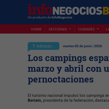
Un producto de
InfoNegocios
HOME
SECCIONES
CIUDADES
L
Y Además...
martes 02 de junio | 2026
Los campings españ
marzo y abril con u
pernoctaciones
El turismo nacional impulsó los campings en
Beriain,
presidenta de la federación, destaca