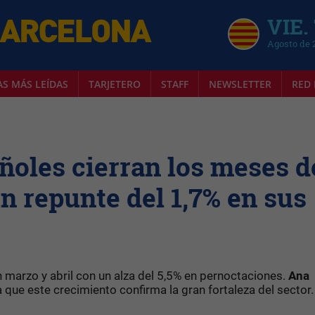
VIE.
Agosto de 
AS MÁS LEÍDAS
TARJETERO
STAFF
NEWSLETTER
RED 
oles cierran los meses d
n repunte del 1,7% en sus
 marzo y abril con un alza del 5,5% en pernoctaciones.
Ana
 que este crecimiento confirma la gran fortaleza del sector.