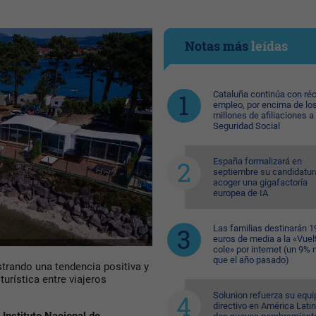
Notas más
leídas
Cataluña continúa con ré
empleo, por encima de lo
millones de afiliaciones a 
Seguridad Social
España formalizará en
septiembre su candidatur
acoger una gigafactoría
europea de IA
Las familias destinarán 1
euros de media a la «Vuelt
cole» por internet (un 9%
que el año pasado)
trando una tendencia positiva y
turística entre viajeros
Solunion refuerza su equi
directivo en América Lati