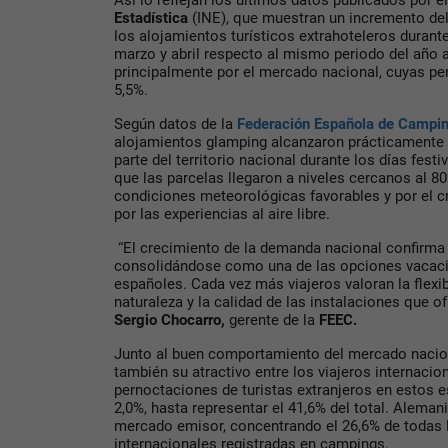
Así lo reflejan los últimos datos publicados por e
Estadística
(INE), que muestran un incremento del
los alojamientos turísticos extrahoteleros durant
marzo y abril respecto al mismo periodo del año 
principalmente por el mercado nacional, cuyas p
5,5%.
Según datos de la
Federación Española de Campi
alojamientos glamping alcanzaron prácticamente
parte del territorio nacional durante los días fes
que las parcelas llegaron a niveles cercanos al 8
condiciones meteorológicas favorables y por el cr
por las experiencias al aire libre.
“El crecimiento de la demanda nacional confirma
consolidándose como una de las opciones vacacio
españoles. Cada vez más viajeros valoran la flexib
naturaleza y la calidad de las instalaciones que of
Sergio Chocarro,
gerente de la
FEEC.
Junto al buen comportamiento del mercado nacio
también su atractivo entre los viajeros internacion
pernoctaciones de turistas extranjeros en estos 
2,0%, hasta representar el 41,6% del total. Alema
mercado emisor, concentrando el 26,6% de todas 
internacionales registradas en campings.