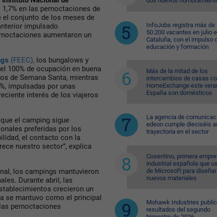
l
Instituto Nacional de
dos nuevos nombramient
 1,7% en las pernoctaciones de
e el conjunto de los meses de
InfoJobs registra más de
anterior impulsado
50.200 vacantes en julio 
ernoctaciones aumentaron un
Cataluña, con el impulso 
educación y formación
ngs
(FEEC),
los bungalows y
 el 100% de ocupación en buena
Más de la mitad de los
tivos de Semana Santa, mientras
intercambios de casas c
HomeExchange este vera
0%, impulsadas por unas
España son domésticos
eciente interés de los viajeros
La agencia de comunicac
 que el camping sigue
edeon cumple dieciséis a
nales preferidas por los
trayectoria en el sector
ilidad, el contacto con la
rece nuestro sector”, explica
Cosentino, primera empr
industrial española que u
de Microsoft para diseñar
nal, los campings mantuvieron
nuevos materiales
ales. Durante abril, las
establecimientos crecieron un
nia se mantuvo como el principal
Mohawk Industries public
las pernoctaciones
resultados del segundo
trimestre de 2026