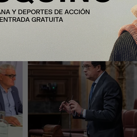
lones
candidatura para acoger una
cial
gigafactoría europea de IA