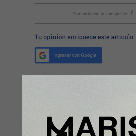
Compartir con tus amigos de
Tu opinión enriquece este artículo:
Ingresar con Google
Te puede interesar:
Nota Principal
Cataluña continúa con récord de