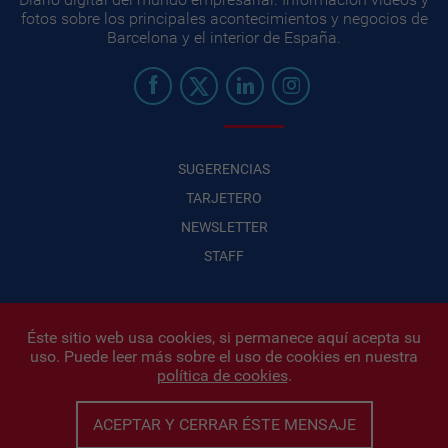
fotos sobre los principales acontecimientos y negocios de
Barcelona y el interior de España.
SUGERENCIAS
TARJETERO
NEWSLETTER
STAFF
Éste sitio web usa cookies, si permanece aquí acepta su
uso. Puede leer más sobre el uso de cookies en nuestra
Infonegocios 2026
| INFONEGOCIOS S.A. · CUIT: 30710438486 |
política de cookies
.
Políticas de Privacidad
|
Protección de datos personales
|
Editor:
Iñigo Biain
ACEPTAR Y CERRAR ÉSTE MENSAJE
Este sitio esta protegido por Google reCAPTCHA y con
Políticas de
privacidad de Google
y
Terminos del servicio
aplicados.