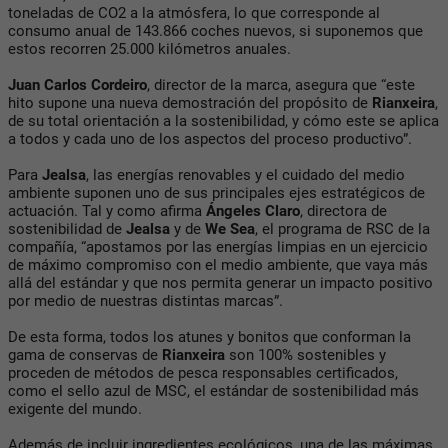
toneladas de CO2 a la atmósfera, lo que corresponde al
consumo anual de 143.866 coches nuevos, si suponemos que
estos recorren 25.000 kilómetros anuales.
Juan Carlos Cordeiro
, director de la marca, asegura que “este
hito supone una nueva demostración del propósito de
Rianxeira
,
de su total orientación a la sostenibilidad, y cómo este se aplica
a todos y cada uno de los aspectos del proceso productivo”.
Para
Jealsa
, las energías renovables y el cuidado del medio
ambiente suponen uno de sus principales ejes estratégicos de
actuación. Tal y como afirma
Ángeles Claro
, directora de
sostenibilidad de
Jealsa
y de
We Sea
, el programa de RSC de la
compañía, “apostamos por las energías limpias en un ejercicio
de máximo compromiso con el medio ambiente, que vaya más
allá del estándar y que nos permita generar un impacto positivo
por medio de nuestras distintas marcas”.
De esta forma, todos los atunes y bonitos que conforman la
gama de conservas de
Rianxeira
son 100% sostenibles y
proceden de métodos de pesca responsables certificados,
como el sello azul de MSC, el estándar de sostenibilidad más
exigente del mundo.
Además de incluir ingredientes ecológicos, una de las máximas