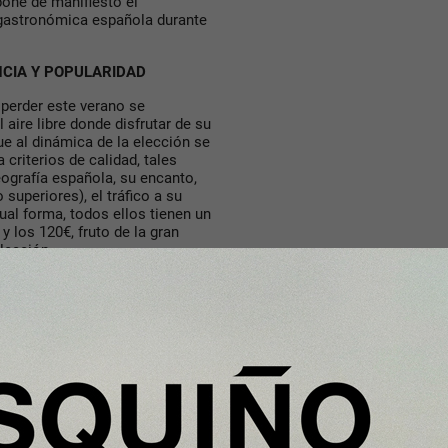
pone de manifiesto el
 gastronómica española durante
NCIA Y POPULARIDAD
 perder este verano se
 aire libre donde disfrutar de su
ue al dinámica de la elección se
 criterios de calidad, tales
eografía española, su encanto,
superiores), el tráfico a su
gual forma, todos ellos tienen un
y los 120€, fruto de la gran
lección.
g incorpora 10 tipologías de
sa, italiana y de fusión, entre
 caracteriza a España en la
spirar a los comensales a
el verano y, al mismo tiempo,
acan por ofrecer experiencias
s con una importante renovación
 una mayor diversidad