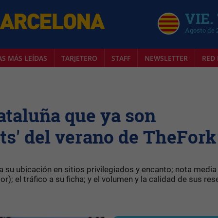
VIE.
Agosto de 
AS MÁS LEÍDAS
TARJETERO
STAFF
NEWSLETTER
RED 
Cataluña que ya son
its' del verano de TheFork
 su ubicación en sitios privilegiados y encanto; nota media
); el tráfico a su ficha; y el volumen y la calidad de sus res