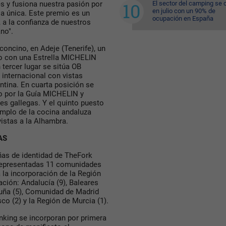
s y fusiona nuestra pasión por
El sector del camping se 
en julio con un 90% de
ia única. Este premio es un
ocupación en España
, a la confianza de nuestros
ano".
concino, en Adeje (Tenerife), un
do con una Estrella MICHELIN
 tercer lugar se sitúa OB
 internacional con vistas
ntina. En cuarta posición se
o por la Guía MICHELIN y
es gallegas. Y el quinto puesto
mplo de la cocina andaluza
vistas a la Alhambra.
AS
eñas de identidad de TheFork
 representadas 11 comunidades
la incorporación de la Región
ción: Andalucía (9), Baleares
luña (5), Comunidad de Madrid
asco (2) y la Región de Murcia (1).
nking se incorporan por primera