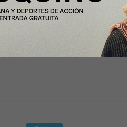
ejan el excelente momento que
untry Manager de
TheFork
en