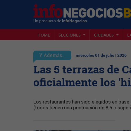
Un producto de
InfoNegocios
HOME
SECCIONES
CIUDADES
L
Y Además...
miércoles 01 de julio | 2026
Las 5 terrazas de 
oficialmente los 'h
Los restaurantes han sido elegidos en base a
(todos tienen una puntuación de 8,5 o superior