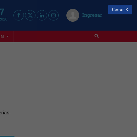
 7
Cerrar
Ingresar
2026
IN
eñas.