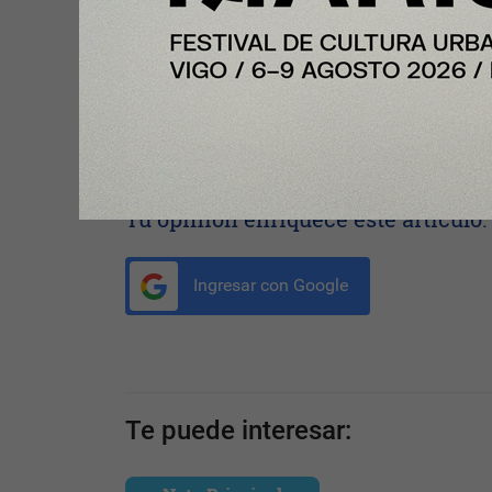
gastronómica y territorial, dos factores que refl
vive la restauración española”, afirma
Jay Kim,
Co
Iberia.
Compartir con tus amigos de
Tu opinión enriquece este artículo:
Ingresar con Google
Te puede interesar: