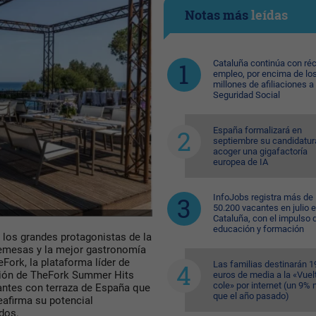
Notas más
leídas
Cataluña continúa con ré
empleo, por encima de lo
millones de afiliaciones a 
Seguridad Social
España formalizará en
septiembre su candidatur
acoger una gigafactoría
europea de IA
InfoJobs registra más de
50.200 vacantes en julio 
Cataluña, con el impulso 
educación y formación
e los grandes protagonistas de la
remesas y la mejor gastronomía
eFork, la plataforma líder de
Las familias destinarán 1
ición de TheFork Summer Hits
euros de media a la «Vuelt
cole» por internet (un 9%
rantes con terraza de España que
que el año pasado)
eafirma su potencial
dos.