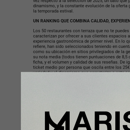
vez respecto a la selección de 2025, un dato que 
dinamismo, y la constante evolución de la oferta
la temporada estival.
UN RANKING QUE COMBINA CALIDAD, EXPERIE
Los 50 restaurantes con terraza que no te puedes
caracterizan por ofrecer a sus clientes espacios al
experiencia gastronómica de primer nivel. En lo q
refiere, han sido seleccionados teniendo en cuenta
como su ubicación en sitios privilegiados de la g
su nota media (todos tienen puntuaciones de 8,5 o 
ficha, y el volumen y calidad de sus reseñas. De i
ticket medio por persona que oscila entre los 25€ 
variedad y el dinamismo que caracteriza a esta se
Como novedad de esta cuarta edición, en el rankin
cocina representadas, como la mediterránea, japone
otras, como resultado de la variedad culinaria que
actualidad.
“TheFork Summer Hits nació con el objetivo de in
descubrir nuevos destinos gastronómicos durante 
reconocer el trabajo de los restaurantes que dest
diferenciales en sus terrazas. Este año contamo
del ranking, ya que más de la mitad son nuevos, y