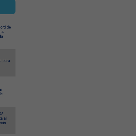
cord de
s 4
la
a para
en
de
98
a al
 más