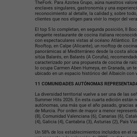
TheFork. Para Azotea Grupo, aúna nuestros valore
enclaves singulares, gastronomía y una experienc
reconocimiento al detalle, la calidad y, sobre todo
clientes que nos eligen para vivir lo mejor del ver
El top 5 lo completan, en segunda posición, Il Boc
elegante restaurante de cocina italiana reconoci
con espectaculares vistas al océano Atlántico. En
Rooftop, en Calpe (Alicante), un rooftop de cocina
panorámicas al Mediterráneo desde la costa alica
sitúa Balarés, en Balarés (A Coruña), recomendad
caracterizado por una propuesta de cocina de raíc
lo ocupa Carmen Aben Humeya, en Granada, un te
ubicado en un espacio histórico del Albaicín con 
11 COMUNIDADES AUTÓNOMAS REPRESENTAD
La diversidad territorial vuelve a ser una de las s
Summer Hits 2026. En esta cuarta edición están
autónomas, una más que el año pasado, gracias a 
de Murcia. Por orden de mayor a menor representa
(8), Comunidad Valenciana (6), Canarias (6), Cata
(4), Galicia (4), Cantabria (3), Asturias (2), País V
Un 58% de los establecimientos incluidos en el ra