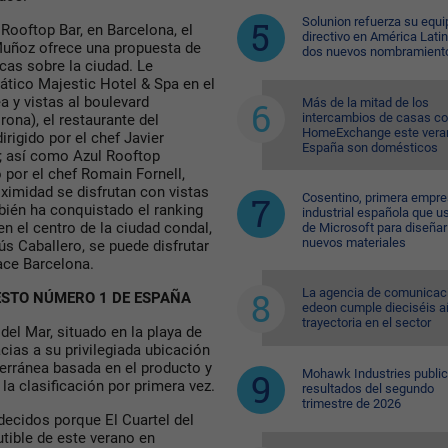
Solunion refuerza su equi
Rooftop Bar, en Barcelona, el
directivo en América Lati
Muñoz ofrece una propuesta de
dos nuevos nombramient
as sobre la ciudad. Le
mático Majestic Hotel & Spa en el
 y vistas al boulevard
Más de la mitad de los
intercambios de casas c
rona), el restaurante del
HomeExchange este vera
irigido por el chef Javier
España son domésticos
; así como Azul Rooftop
 por el chef Romain Fornell,
ximidad se disfrutan con vistas
Cosentino, primera empr
mbién ha conquistado el ranking
industrial española que u
n el centro de la ciudad condal,
de Microsoft para diseñar
nuevos materiales
ús Caballero, se puede disfrutar
lace Barcelona.
La agencia de comunicac
UESTO NÚMERO 1 DE ESPAÑA
edeon cumple dieciséis a
trayectoria en el sector
 del Mar, situado en la playa de
acias a su privilegiada ubicación
terránea basada en el producto y
Mohawk Industries public
la clasificación por primera vez.
resultados del segundo
trimestre de 2026
ecidos porque El Cuartel del
tible de este verano en