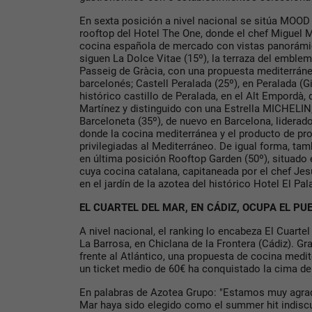
En sexta posición a nivel nacional se sitúa MOOD 
rooftop del Hotel The One, donde el chef Miguel 
cocina española de mercado con vistas panorámic
siguen La Dolce Vitae (15º), la terraza del emble
Passeig de Gràcia, con una propuesta mediterránea
barcelonés; Castell Peralada (25º), en Peralada (Gi
histórico castillo de Peralada, en el Alt Empordà, d
Martínez y distinguido con una Estrella MICHELIN
Barceloneta (35º), de nuevo en Barcelona, liderado
donde la cocina mediterránea y el producto de pro
privilegiadas al Mediterráneo. De igual forma, ta
en última posición Rooftop Garden (50º), situado e
cuya cocina catalana, capitaneada por el chef Jes
en el jardín de la azotea del histórico Hotel El Pa
EL CUARTEL DEL MAR, EN CÁDIZ, OCUPA EL P
A nivel nacional, el ranking lo encabeza El Cuartel
La Barrosa, en Chiclana de la Frontera (Cádiz). Gr
frente al Atlántico, una propuesta de cocina medi
un ticket medio de 60€ ha conquistado la cima de 
En palabras de Azotea Grupo: "Estamos muy agrad
Mar haya sido elegido como el summer hit indiscu