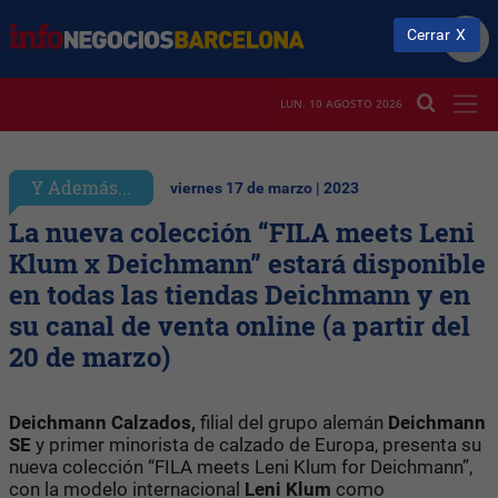
Cerrar
LUN. 10 AGOSTO 2026
Y Además...
viernes 17 de marzo | 2023
La nueva colección “FILA meets Leni
Klum x Deichmann” estará disponible
en todas las tiendas Deichmann y en
su canal de venta online (a partir del
20 de marzo)
Deichmann Calzados,
filial del grupo alemán
Deichmann
SE
y primer minorista de calzado de Europa, presenta su
nueva colección “FILA meets Leni Klum for Deichmann”,
con la modelo internacional
Leni Klum
como