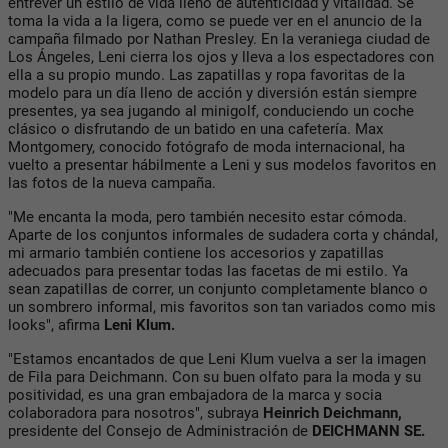
entrever un estilo de vida lleno de autenticidad y vitalidad. Se
toma la vida a la ligera, como se puede ver en el anuncio de la
campaña filmado por Nathan Presley. En la veraniega ciudad de
Los Ángeles, Leni cierra los ojos y lleva a los espectadores con
ella a su propio mundo. Las zapatillas y ropa favoritas de la
modelo para un día lleno de acción y diversión están siempre
presentes, ya sea jugando al minigolf, conduciendo un coche
clásico o disfrutando de un batido en una cafetería. Max
Montgomery, conocido fotógrafo de moda internacional, ha
vuelto a presentar hábilmente a Leni y sus modelos favoritos en
las fotos de la nueva campaña.
"Me encanta la moda, pero también necesito estar cómoda.
Aparte de los conjuntos informales de sudadera corta y chándal,
mi armario también contiene los accesorios y zapatillas
adecuados para presentar todas las facetas de mi estilo. Ya
sean zapatillas de correr, un conjunto completamente blanco o
un sombrero informal, mis favoritos son tan variados como mis
looks", afirma
Leni Klum.
"Estamos encantados de que Leni Klum vuelva a ser la imagen
de Fila para Deichmann. Con su buen olfato para la moda y su
positividad, es una gran embajadora de la marca y socia
colaboradora para nosotros", subraya
Heinrich Deichmann,
presidente del Consejo de Administración de
DEICHMANN SE.