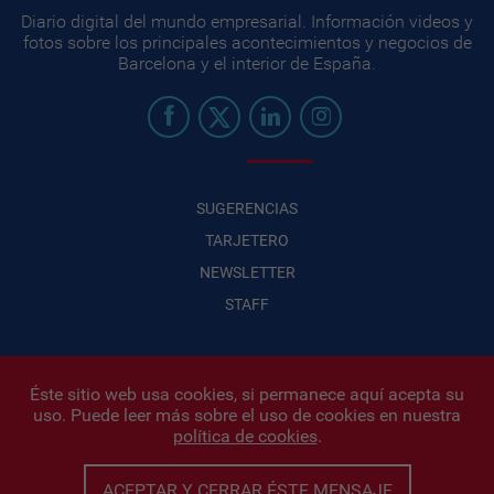
Diario digital del mundo empresarial. Información videos y
fotos sobre los principales acontecimientos y negocios de
Barcelona y el interior de España.
SUGERENCIAS
TARJETERO
NEWSLETTER
STAFF
Éste sitio web usa cookies, si permanece aquí acepta su
uso. Puede leer más sobre el uso de cookies en nuestra
Infonegocios 2026
| INFONEGOCIOS S.A. · CUIT: 30710438486 |
política de cookies
.
Políticas de Privacidad
|
Protección de datos personales
|
Editor:
Iñigo Biain
ACEPTAR Y CERRAR ÉSTE MENSAJE
Este sitio esta protegido por Google reCAPTCHA y con
Políticas de