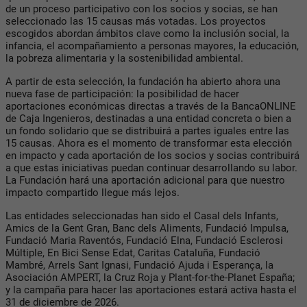
de un proceso participativo con los socios y socias, se han
seleccionado las 15 causas más votadas. Los proyectos
escogidos abordan ámbitos clave como la inclusión social, la
infancia, el acompañamiento a personas mayores, la educación,
la pobreza alimentaria y la sostenibilidad ambiental.
A partir de esta selección, la fundación ha abierto ahora una
nueva fase de participación: la posibilidad de hacer
aportaciones económicas directas a través de la BancaONLINE
de Caja Ingenieros, destinadas a una entidad concreta o bien a
un fondo solidario que se distribuirá a partes iguales entre las
15 causas. Ahora es el momento de transformar esta elección
en impacto y cada aportación de los socios y socias contribuirá
a que estas iniciativas puedan continuar desarrollando su labor.
La Fundación hará una aportación adicional para que nuestro
impacto compartido llegue más lejos.
Las entidades seleccionadas han sido el Casal dels Infants,
Amics de la Gent Gran, Banc dels Aliments, Fundació Impulsa,
Fundació Maria Raventós, Fundació Elna, Fundació Esclerosi
Múltiple, En Bici Sense Edat, Caritas Cataluña, Fundació
Mambré, Arrels Sant Ignasi, Fundació Ajuda i Esperança, la
Asociación AMPERT, la Cruz Roja y Plant-for-the-Planet España;
y la campaña para hacer las aportaciones estará activa hasta el
31 de diciembre de 2026.