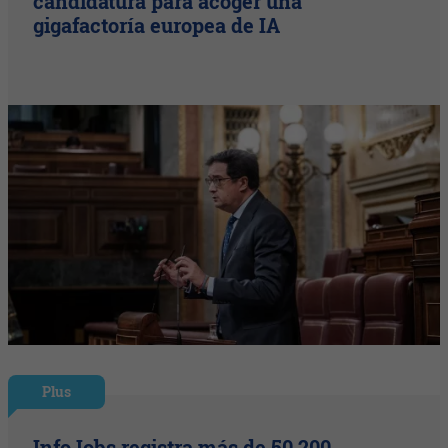
candidatura para acoger una
gigafactoría europea de IA
Plus
InfoJobs registra más de 50.200