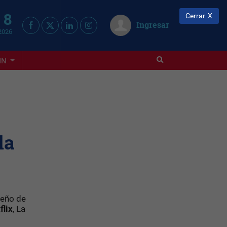
 8
Cerrar
Ingresar
2026
IN
la
seño de
flix
, La