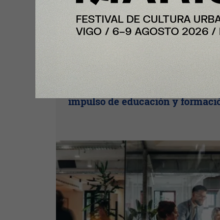
Plus
InfoJobs registra más de 50.200
vacantes en julio en Cataluña, co
impulso de educación y formaci