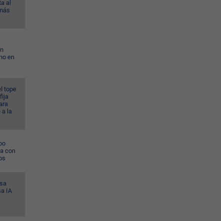
a al
 más
on
no en
l tope
fija
ara
 a la
po
na con
os
esa
sa IA