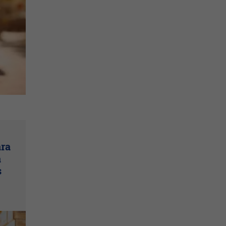
ara
a
s