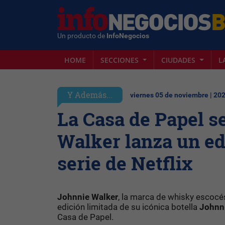
Un producto de
InfoNegocios
HOME
SECCIONES
CIUDADES
L
Y Además...
viernes 05 de noviembre | 20
La Casa de Papel s
Walker lanza un edi
serie de Netflix
Johnnie Walker
, la marca de whisky escoc
edición limitada de su icónica botella
Johnni
Casa de Papel.