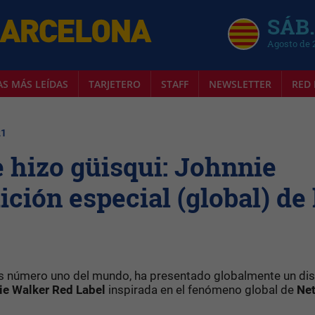
SÁB.
Agosto de 
AS MÁS LEÍDAS
TARJETERO
STAFF
NEWSLETTER
RED 
21
e hizo güisqui: Johnnie
ción especial (global) de 
és número uno del mundo, ha presentado globalmente un di
e Walker Red Label
inspirada en el fenómeno global de
Net