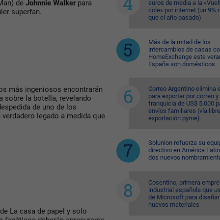
 Man) de
Johnnie Walker
para
euros de media a la «Vuelt
cole» por internet (un 9%
uier superfan.
que el año pasado)
Más de la mitad de los
intercambios de casas c
HomeExchange este vera
España son domésticos
Correo Argentino elimina e
icos más ingeniosos encontrarán
para exportar por correo y 
 sobre la botella, revelando
franquicia de US$ 5.000 p
despedida de uno de los
envíos familiares (vía libre
n verdadero legado a medida que
exportación pyme)
Solunion refuerza su equi
directivo en América Lati
dos nuevos nombramient
Cosentino, primera empr
industrial española que u
de Microsoft para diseñar
nuevos materiales
 de La casa de papel y solo