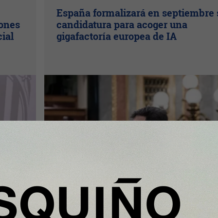
España formalizará en septiembre 
lones
candidatura para acoger una
cial
gigafactoría europea de IA