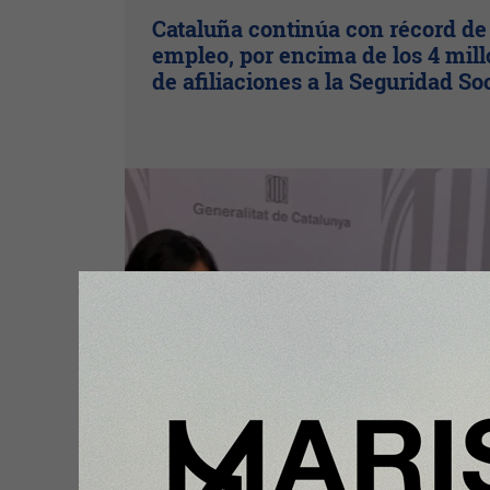
Cataluña continúa con récord de
empleo, por encima de los 4 mil
de afiliaciones a la Seguridad So