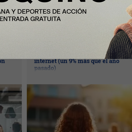
Nota Principal
Las familias destinarán 198 euros 
n el
media a la «Vuelta al cole» por
ón
internet (un 9% más que el año
pasado)