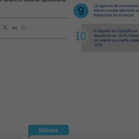
os fanáticos deberán apresurarse
La agencia de comunicac
edeon cumple dieciséis a
trayectoria en el sector
El alquiler en Cataluña se
desploma un 16,3% intera
encadena su cuarta caída
2026
Enfoque