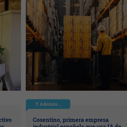
Y Además...
ctivo
Cosentino, primera empresa
os
industrial española que usa IA de