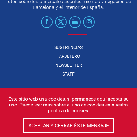
fotos sobre los principales acontecimientos y negocios de
Barcelona y el interior de España.
SUGERENCIAS
TARJETERO
NEWSLETTER
STAFF
Éste sitio web usa cookies, si permanece aquí acepta su
uso. Puede leer más sobre el uso de cookies en nuestra
Infonegocios 2026
| INFONEGOCIOS S.A. · CUIT: 30710438486 |
política de cookies
.
Políticas de Privacidad
|
Protección de datos personales
|
Editor:
Iñigo Biain
ACEPTAR Y CERRAR ÉSTE MENSAJE
Este sitio esta protegido por Google reCAPTCHA y con
Políticas de
privacidad de Google
y
Terminos del servicio
aplicados.