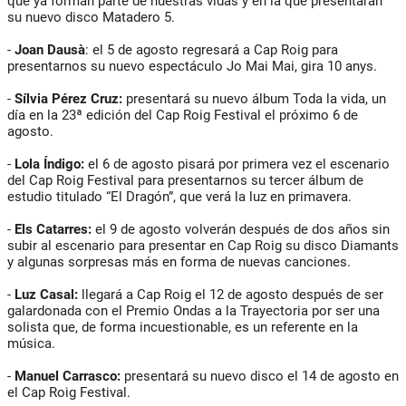
que ya forman parte de nuestras vidas y en la que presentarán
su nuevo disco Matadero 5.
-
Joan Dausà
: el 5 de agosto regresará a Cap Roig para
presentarnos su nuevo espectáculo Jo Mai Mai, gira 10 anys.
-
Sílvia Pérez Cruz:
presentará su nuevo álbum Toda la vida, un
día en la 23ª edición del Cap Roig Festival el próximo 6 de
agosto.
-
Lola Índigo:
el 6 de agosto pisará por primera vez el escenario
del Cap Roig Festival para presentarnos su tercer álbum de
estudio titulado “El Dragón”, que verá la luz en primavera.
-
Els
Catarres:
el 9 de agosto volverán después de dos años sin
subir al escenario para presentar en Cap Roig su disco Diamants
y algunas sorpresas más en forma de nuevas canciones.
-
Luz Casal:
llegará a Cap Roig el 12 de agosto después de ser
galardonada con el Premio Ondas a la Trayectoria por ser una
solista que, de forma incuestionable, es un referente en la
música.
-
Manuel Carrasco:
presentará su nuevo disco el 14 de agosto en
el Cap Roig Festival.