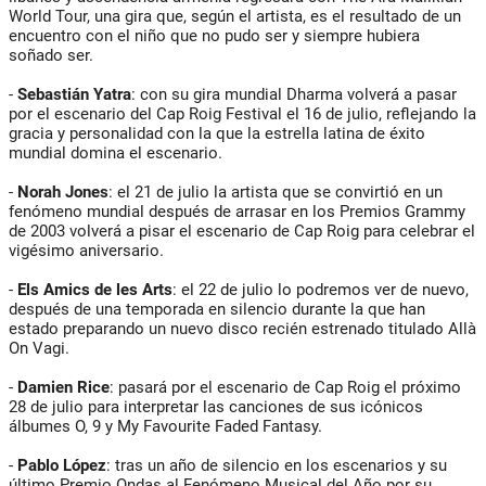
World Tour, una gira que, según el artista, es el resultado de un
encuentro con el niño que no pudo ser y siempre hubiera
soñado ser.
-
Sebastián Yatra
: con su gira mundial Dharma volverá a pasar
por el escenario del Cap Roig Festival el 16 de julio, reflejando la
gracia y personalidad con la que la estrella latina de éxito
mundial domina el escenario.
-
Norah Jones
: el 21 de julio la artista que se convirtió en un
fenómeno mundial después de arrasar en los Premios Grammy
de 2003 volverá a pisar el escenario de Cap Roig para celebrar el
vigésimo aniversario.
-
Els Amics de les Arts
: el 22 de julio lo podremos ver de nuevo,
después de una temporada en silencio durante la que han
estado preparando un nuevo disco recién estrenado titulado Allà
On Vagi.
-
Damien Rice
: pasará por el escenario de Cap Roig el próximo
28 de julio para interpretar las canciones de sus icónicos
álbumes O, 9 y My Favourite Faded Fantasy.
-
Pablo López
: tras un año de silencio en los escenarios y su
último Premio Ondas al Fenómeno Musical del Año por su