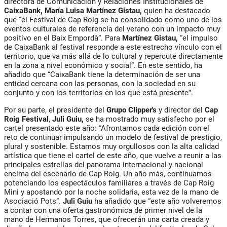
directora de Comunicación y Relaciones Institucionales de
CaixaBank, María
Luisa Martínez Gistau,
quien ha destacado
que “el Festival de Cap Roig se ha consolidado como uno de los
eventos culturales de referencia del verano con un impacto muy
positivo en el Baix Empordà”. Para
Martínez Gistau,
“el impulso
de CaixaBank al festival responde a este estrecho vínculo con el
territorio, que va más allá de lo cultural y repercute directamente
en la zona a nivel económico y social”. En este sentido, ha
añadido que “CaixaBank tiene la determinación de ser una
entidad cercana con las personas, con la sociedad en su
conjunto y con los territorios en los que está presente”.
Por su parte, el presidente del
Grupo Clipper's
y director del
Cap
Roig Festival
,
Juli Guiu,
se ha mostrado muy satisfecho por el
cartel presentado este año: “Afrontamos cada edición con el
reto de continuar impulsando un modelo de festival de prestigio,
plural y sostenible. Estamos muy orgullosos con la alta calidad
artística que tiene el cartel de este año, que vuelve a reunir a las
principales estrellas del panorama internacional y nacional
encima del escenario de Cap Roig. Un año más, continuamos
potenciando los espectáculos familiares a través de Cap Roig
Mini y apostando por la noche solidaria, esta vez de la mano de
Asociació Pots”.
Juli Guiu
ha añadido que “este año volveremos
a contar con una oferta gastronómica de primer nivel de la
mano de Hermanos Torres, que ofrecerán una carta creada y