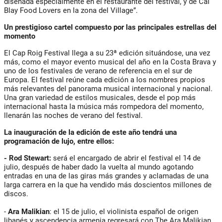
diseñada especialmente en el restaurante del festival, y de Cal
Blay Food Lovers en la zona del Village”.
Un prestigioso cartel compuesto por las principales estrellas del
momento
El Cap Roig Festival llega a su 23ª edición situándose, una vez
más, como el mayor evento musical del año en la Costa Brava y
uno de los festivales de verano de referencia en el sur de
Europa. El festival reúne cada edición a los nombres propios
más relevantes del panorama musical internacional y nacional.
Una gran variedad de estilos musicales, desde el pop más
internacional hasta la música más rompedora del momento,
llenarán las noches de verano del festival.
La inauguración de la edición de este año tendrá una
programación de lujo, entre ellos:
- Rod Stewart:
será el encargado de abrir el festival el 14 de
julio, después de haber dado la vuelta al mundo agotando
entradas en una de las giras más grandes y aclamadas de una
larga carrera en la que ha vendido más doscientos millones de
discos.
-
Ara Malikian
: el 15 de julio, el violinista español de origen
libanés y ascendencia armenia regresará con The Ara Malikian