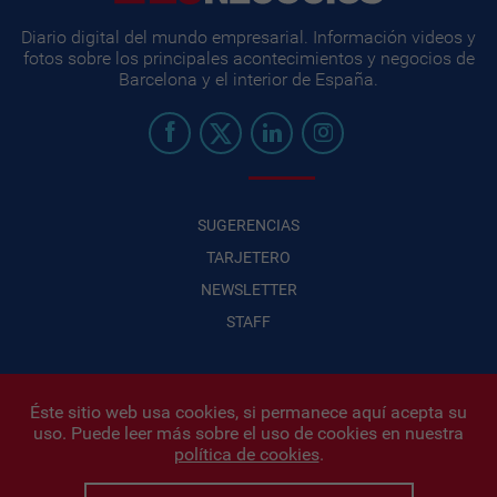
Diario digital del mundo empresarial. Información videos y
fotos sobre los principales acontecimientos y negocios de
Barcelona y el interior de España.
SUGERENCIAS
TARJETERO
NEWSLETTER
STAFF
Éste sitio web usa cookies, si permanece aquí acepta su
uso. Puede leer más sobre el uso de cookies en nuestra
Infonegocios 2026
| INFONEGOCIOS S.A. · CUIT: 30710438486 |
política de cookies
.
Políticas de Privacidad
|
Protección de datos personales
|
Editor:
Iñigo Biain