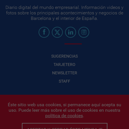
Diario digital del mundo empresarial. Información videos y
fotos sobre los principales acontecimientos y negocios de
Barcelona y el interior de España.
SUGERENCIAS
TARJETERO
NEWSLETTER
STAFF
Éste sitio web usa cookies, si permanece aquí acepta su
uso. Puede leer más sobre el uso de cookies en nuestra
Infonegocios 2026
| INFONEGOCIOS S.A. · CUIT: 30710438486 |
política de cookies
.
Políticas de Privacidad
|
Protección de datos personales
|
Editor:
Iñigo Biain