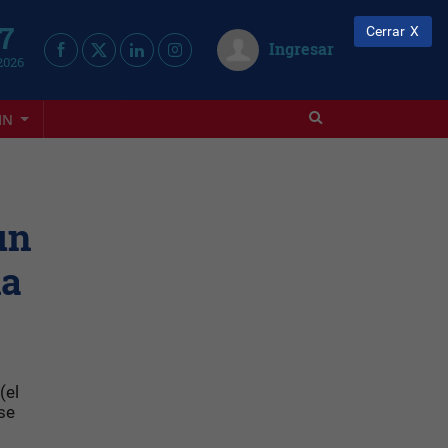
 7
Cerrar
Ingresar
2026
IN
un
na
(el
se