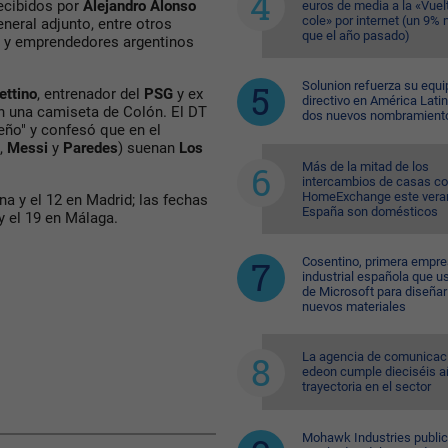
recibidos por
Alejandro Alonso
euros de media a la «Vuelt
cole» por internet (un 9%
eneral adjunto, entre otros
que el año pasado)
s y emprendedores argentinos
Solunion refuerza su equi
ettino
, entrenador del
PSG
y ex
directivo en América Lati
on una camiseta de Colón. El DT
dos nuevos nombramient
eño" y confesó que en el
,
Messi
y
Paredes
) suenan
Los
Más de la mitad de los
intercambios de casas c
HomeExchange este vera
a y el 12 en Madrid; las fechas
España son domésticos
 y el 19 en Málaga.
Cosentino, primera empr
industrial española que u
de Microsoft para diseñar
nuevos materiales
La agencia de comunicac
edeon cumple dieciséis a
trayectoria en el sector
Mohawk Industries public