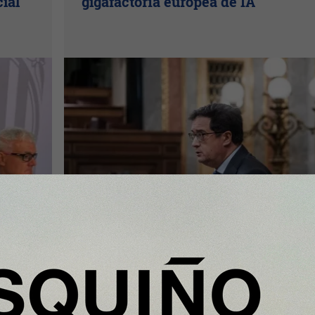
cial
gigafactoría europea de IA