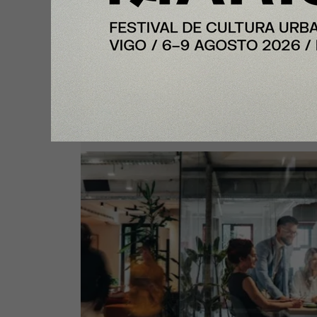
Plus
InfoJobs registra más de 50.200
vacantes en julio en Cataluña, co
impulso de educación y formaci