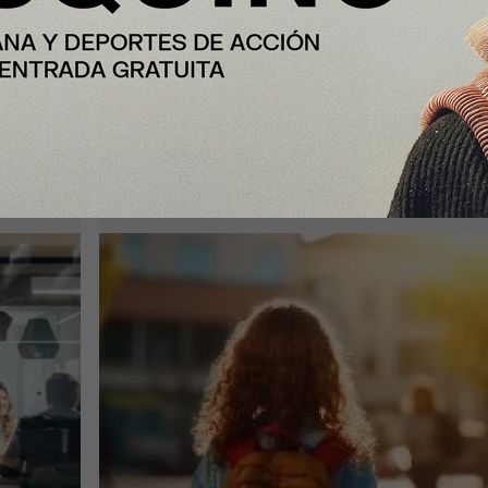
Nota Principal
Las familias destinarán 198 euros 
n el
media a la «Vuelta al cole» por
ón
internet (un 9% más que el año
pasado)