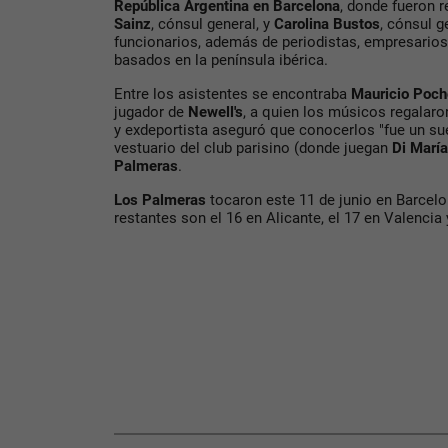
República Argentina en Barcelona
, donde fueron 
Sainz
, cónsul general, y
Carolina Bustos
, cónsul g
funcionarios, además de periodistas, empresario
basados en la península ibérica.
Entre los asistentes se encontraba
Mauricio Poch
jugador de
Newell's
, a quien los músicos regalar
y exdeportista aseguró que conocerlos "fue un su
vestuario del club parisino (donde juegan
Di María
Palmeras
.
Los Palmeras
tocaron este 11 de junio en Barcelon
restantes son el 16 en Alicante, el 17 en Valencia