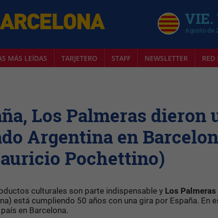
VIE.
Agosto de 
AS MÁS LEÍDAS
TARJETERO
STAFF
NEWSLETTER
RED 
aña, Los Palmeras dieron 
ado Argentina en Barcelo
auricio Pochettino)
roductos culturales son parte indispensable y
Los Palmeras
ina) está cumpliendo 50 años con una gira por España. En e
 país en Barcelona.