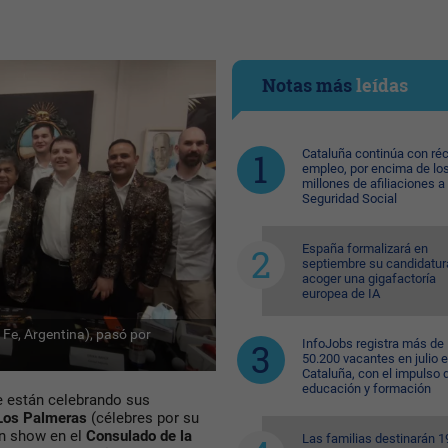
Notas más
leídas
Cataluña continúa con ré
empleo, por encima de lo
millones de afiliaciones a 
Seguridad Social
España formalizará en
septiembre su candidatur
acoger una gigafactoría
europea de IA
Fe, Argentina), pasó por
InfoJobs registra más de
50.200 vacantes en julio 
Cataluña, con el impulso 
educación y formación
e están celebrando sus
Los Palmeras
(célebres por su
un show en el
Consulado de la
Las familias destinarán 1