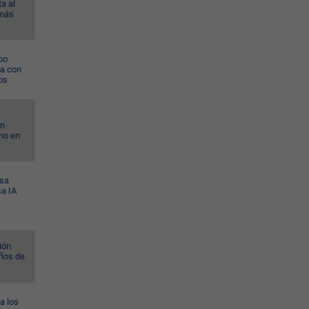
a al
 más
po
na con
os
on
no en
esa
sa IA
ión
ños de
a los