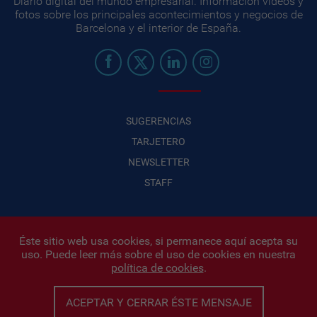
Diario digital del mundo empresarial. Información videos y
fotos sobre los principales acontecimientos y negocios de
Barcelona y el interior de España.
SUGERENCIAS
TARJETERO
NEWSLETTER
STAFF
Éste sitio web usa cookies, si permanece aquí acepta su
uso. Puede leer más sobre el uso de cookies en nuestra
Infonegocios 2026
| INFONEGOCIOS S.A. · CUIT: 30710438486 |
política de cookies
.
Políticas de Privacidad
|
Protección de datos personales
|
Editor:
Iñigo Biain
ACEPTAR Y CERRAR ÉSTE MENSAJE
Este sitio esta protegido por Google reCAPTCHA y con
Políticas de
privacidad de Google
y
Terminos del servicio
aplicados.