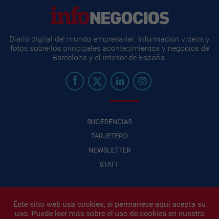
Diario digital del mundo empresarial. Información videos y
fotos sobre los principales acontecimientos y negocios de
Barcelona y el interior de España.
SUGERENCIAS
TARJETERO
NEWSLETTER
STAFF
Éste sitio web usa cookies, si permanece aquí acepta su
uso. Puede leer más sobre el uso de cookies en nuestra
Infonegocios 2026
| INFONEGOCIOS S.A. · CUIT: 30710438486 |