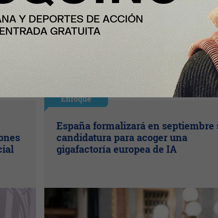
Enfoque
España formalizará en septiembre 
lones
candidatura para acoger una
cial
gigafactoría europea de IA