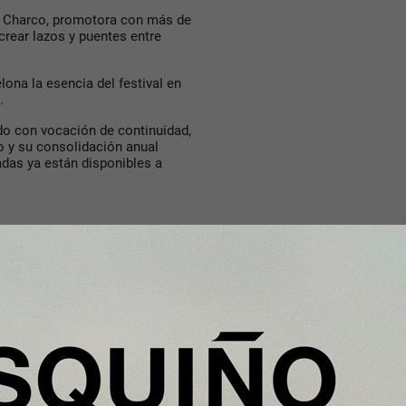
e Charco, promotora con más de
crear lazos y puentes entre
lona la esencia del festival en
.
ido con vocación de continuidad,
o y su consolidación anual
adas ya están disponibles a