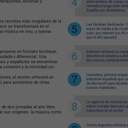
eneraciones, escenas y
intercambios de casas c
HomeExchange este vera
España son domésticos
los recintos más singulares de la
Las familias destinarán 1
nico se transformará en el
euros de media a la «Vuelt
a música en vivo, y nuevas
cole» por internet (un 9%
que el año pasado)
 propone un formato boutique,
Solunion refuerza su equi
directivo en América Lati
idada y diferencial. Una
dos nuevos nombramient
anos y españoles se encuentran
a conexión y la intimidad sin
Cosentino, primera empr
ones, el recinto ofrecerá un
industrial española que u
o para asistentes de otras
de Microsoft para diseñar
nuevos materiales
La agencia de comunicac
edeon cumple dieciséis a
de dos jornadas al aire libre,
trayectoria en el sector
sde sus orígenes: la música como
Correo Argentino elimina e