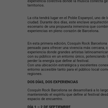
experiencia colectiva donde la música conecta g
territorios.
La cita tendrá lugar en el Poble Espanyol, uno de 
ciudad. Durante dos días, este enclave arquitectó
escenario de una propuesta inmersiva que combin
experiencias en pleno corazón de Barcelona.
En esta primera edición, Cosquín Rock Barcelona
pensado para ofrecer una vivencia más cercana, cu
experiencia donde grandes artistas latinoameric
con su público en un entorno único, potenciando l
perder la energía que define al festival.
Con una ubicación estratégica y excelentes conexi
entorno accesible tanto para el público local com
regiones.
DOS DÍAS, DOS EXPERIENCIAS
Cosquín Rock Barcelona se desarrollará a lo largo 
manteniendo el espíritu que define al festival de
espacio de encuentro.
DÍA 1 – 2 DE SEPTIEMBRE