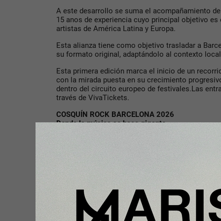
A este desarrollo se suma el acompañamiento d
15 anos de experiencia cuyo principal objetivo es 
artistas de América Latina y Europa.
Esta alianza tiene como objetivo trasladar a Barce
su formato original, adaptándolo al contexto local
Esta primera edición marca el inicio de un recorr
con la mirada puesta en su crecimiento progresiv
dentro del circuito europeo de festivales.Las entr
través de VivaTickets.
COSQUÍN ROCK BARCELONA 2026
Donde la música se hace gigante.
Compartir con tus amigos de
Tu opinión enriquece este artículo: