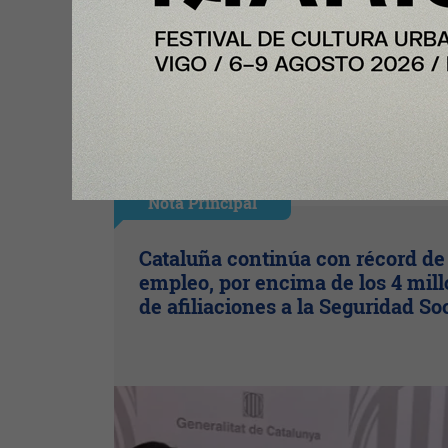
Ingresar con Google
Te puede interesar:
Nota Principal
Cataluña continúa con récord de
empleo, por encima de los 4 mil
de afiliaciones a la Seguridad So