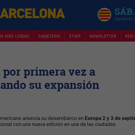
SÁB.
Agosto de 
AS MÁS LEÍDAS
TARJETERO
STAFF
NEWSLETTER
RED 
 por primera vez a
dando su expansión
oamericano anuncia su desembarco en
Europa
2 y 3 de sept
ional con una nueva edición en una de las ciudades