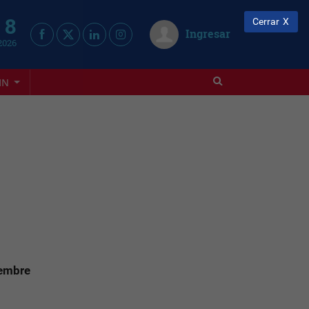
 8
Cerrar
Ingresar
2026
IN
iembre