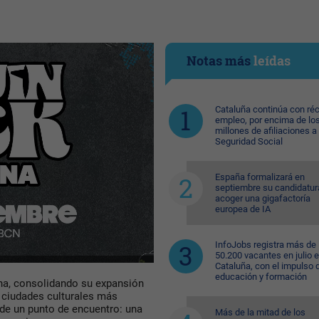
Notas más
leídas
Cataluña continúa con ré
empleo, por encima de lo
millones de afiliaciones a 
Seguridad Social
España formalizará en
septiembre su candidatur
acoger una gigafactoría
europea de IA
InfoJobs registra más de
50.200 vacantes en julio 
Cataluña, con el impulso 
educación y formación
ona, consolidando su expansión
s ciudades culturales más
 de un punto de encuentro: una
Más de la mitad de los