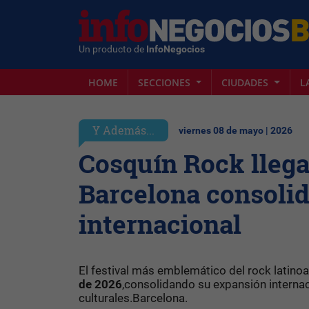
Un producto de
InfoNegocios
HOME
SECCIONES
CIUDADES
L
Y Además...
viernes 08 de mayo | 2026
Cosquín Rock llega
Barcelona consoli
internacional
El festival más emblemático del rock latin
de 2026
,consolidando su expansión internac
culturales.Barcelona.