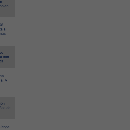
on
no en
98
a al
 más
po
na con
os
esa
sa IA
ión
ños de
l tope