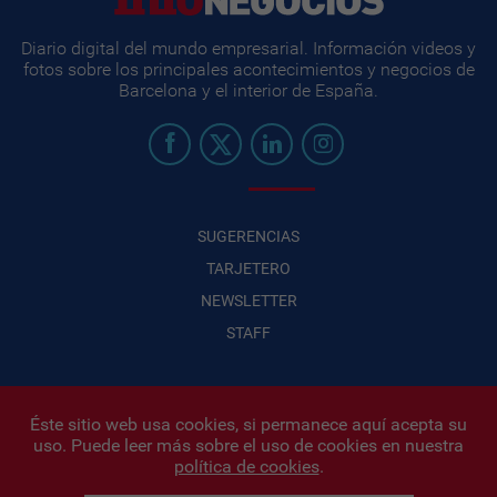
Diario digital del mundo empresarial. Información videos y
fotos sobre los principales acontecimientos y negocios de
Barcelona y el interior de España.
SUGERENCIAS
TARJETERO
NEWSLETTER
STAFF
Éste sitio web usa cookies, si permanece aquí acepta su
uso. Puede leer más sobre el uso de cookies en nuestra
Infonegocios 2026
| INFONEGOCIOS S.A. · CUIT: 30710438486 |
política de cookies
.
Políticas de Privacidad
|
Protección de datos personales
|
Editor:
Iñigo Biain