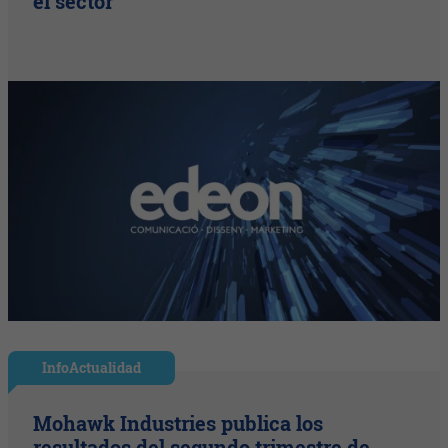
el sector
InfoActualidad
Mohawk Industries publica los
resultados del segundo trimestre de