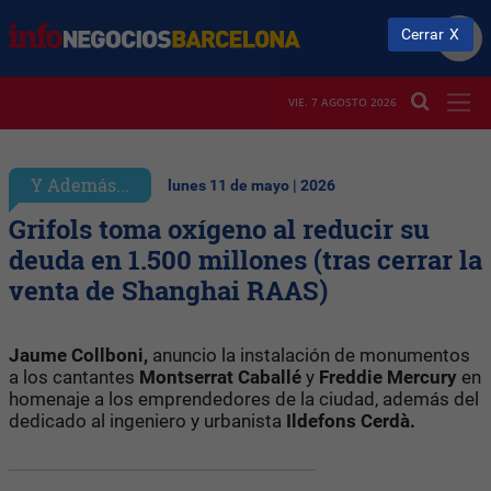
Cerrar
VIE. 7 AGOSTO 2026
Y Además...
lunes 11 de mayo | 2026
Grifols toma oxígeno al reducir su
deuda en 1.500 millones (tras cerrar la
venta de Shanghai RAAS)
Jaume Collboni,
anuncio la instalación de monumentos
a los cantantes
Montserrat Caballé
y
Freddie Mercury
en
homenaje a los emprendedores de la ciudad, además del
dedicado al ingeniero y urbanista
Ildefons Cerdà.