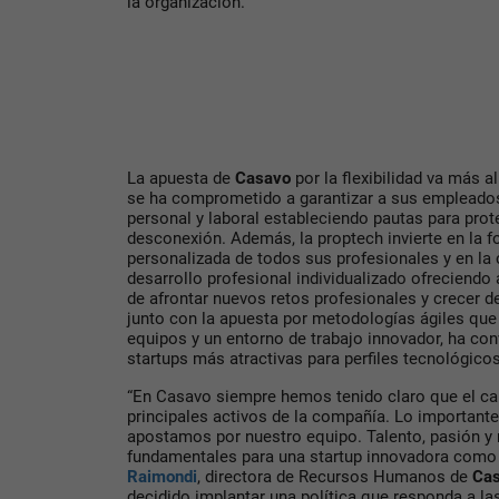
la organización.
La apuesta de
Casavo
por la flexibilidad va más a
se ha comprometido a garantizar a sus empleados 
personal y laboral estableciendo pautas para prote
desconexión. Además, la proptech invierte en la 
personalizada de todos sus profesionales y en la
desarrollo profesional individualizado ofreciendo
de afrontar nuevos retos profesionales y crecer d
junto con la apuesta por metodologías ágiles que f
equipos y un entorno de trabajo innovador, ha con
startups más atractivas para perfiles tecnológico
“En Casavo siempre hemos tenido claro que el ca
principales activos de la compañía. Lo importante
apostamos por nuestro equipo. Talento, pasión y 
fundamentales para una startup innovadora como l
Raimondi
, directora de Recursos Humanos de
Ca
decidido implantar una política que responda a l