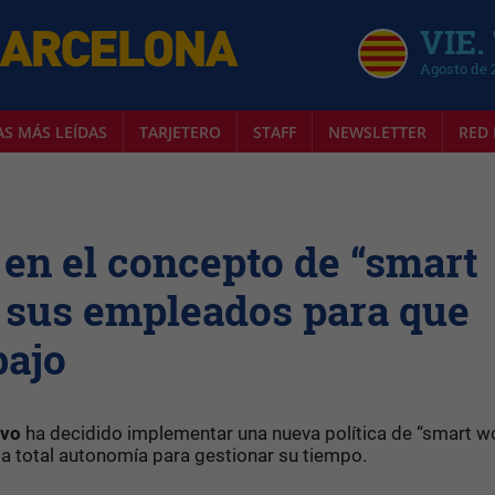
VIE.
Agosto de 
AS MÁS LEÍDAS
TARJETERO
STAFF
NEWSLETTER
RED 
en el concepto de “smart
a sus empleados para que
bajo
avo
ha decidido implementar una nueva política de “smart w
 total autonomía para gestionar su tiempo.