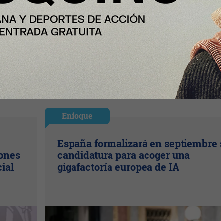
Enfoque
España formalizará en septiembre 
lones
candidatura para acoger una
cial
gigafactoría europea de IA