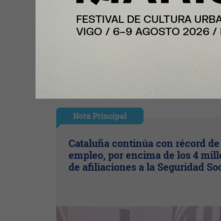
Ingresar con Google
Te puede interesar:
Nota Principal
Cataluña continúa con récord de
empleo, por encima de los 4 mil
de afiliaciones a la Seguridad So