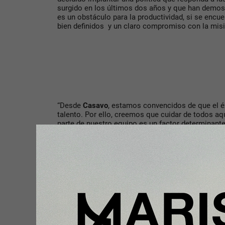
surgido en los últimos dos años y que han demos
es un obstáculo para la productividad, si se enc
bien definidos y un claro compromiso con la misi
“Desde
Casavo
, estamos convencidos de que el é
talento. Por ello, creemos que cuidar de todos 
parte de nuestro equipo es un factor determinante
objetivos de negocio”, resume
Francisco Sierra
, D
España.
Compartir con tus amigos de
Tu opinión enriquece este artículo: