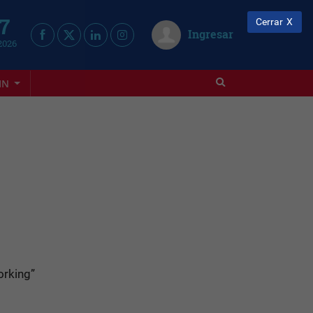
 7
Cerrar
Ingresar
2026
IN
orking”