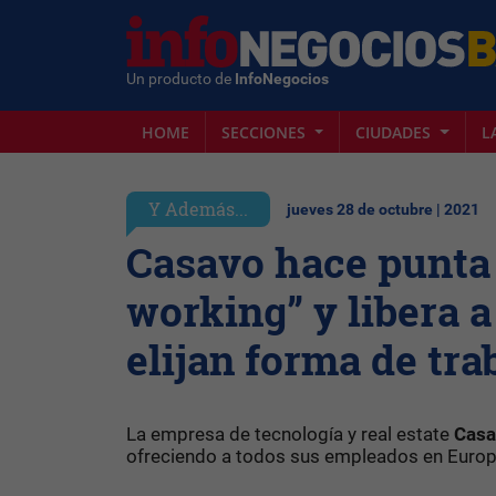
Un producto de
InfoNegocios
HOME
SECCIONES
CIUDADES
L
Y Además...
jueves 28 de octubre | 2021
Casavo hace punta 
working” y libera 
elijan forma de tra
La empresa de tecnología y real estate
Cas
ofreciendo a todos sus empleados en Europa