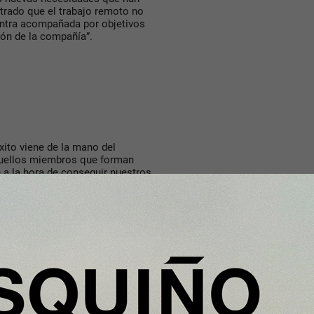
trado que el trabajo remoto no
uentra acompañada por objetivos
ón de la compañía”.
xito viene de la mano del
aquellos miembros que forman
 a la hora de conseguir nuestros
irector General de
Casavo
en