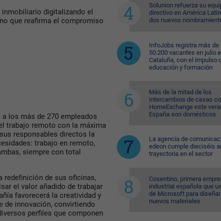
Solunion refuerza su equi
inmobiliario digitalizando el
directivo en América Lati
dos nuevos nombramient
sino que reafirma el compromiso
InfoJobs registra más de
50.200 vacantes en julio 
Cataluña, con el impulso 
educación y formación
Más de la mitad de los
intercambios de casas c
HomeExchange este vera
España son domésticos
á a los más de 270 empleados
 el trabajo remoto con la máxima
n sus responsables directos la
La agencia de comunicac
esidades: trabajo en remoto,
edeon cumple dieciséis a
ambas, siempre con total
trayectoria en el sector
 redefinición de sus oficinas,
Cosentino, primera empr
ar el valor añadido de trabajar
industrial española que u
de Microsoft para diseñar
añía favorecerá la creatividad y
nuevos materiales
 de innovación, convirtiendo
 diversos perfiles que componen