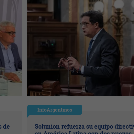
InfoArgentinos
s de
Solunion refuerza su equipo directi
en América Latina con dos nuevos