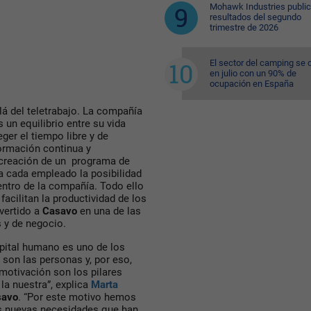
Mohawk Industries public
resultados del segundo
trimestre de 2026
El sector del camping se 
en julio con un 90% de
ocupación en España
llá del teletrabajo. La compañía
un equilibrio entre su vida
ger el tiempo libre y de
formación continua y
 creación de un programa de
 a cada empleado la posibilidad
entro de la compañía. Todo ello
acilitan la productividad de los
vertido a
Casavo
en una de las
s y de negocio.
pital humano es uno de los
 son las personas y, por eso,
motivación son los pilares
a nuestra”, explica
Marta
savo
. “Por este motivo hemos
as nuevas necesidades que han