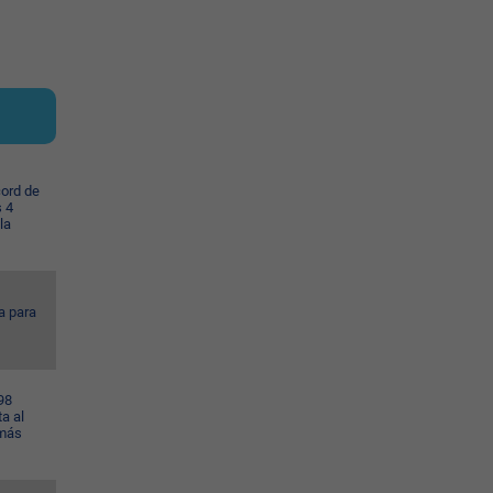
cord de
s 4
la
a para
98
a al
 más