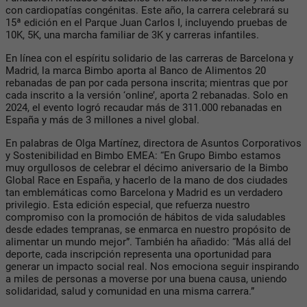
con cardiopatías congénitas. Este año, la carrera celebrará su
15ª edición en el Parque Juan Carlos I, incluyendo pruebas de
10K, 5K, una marcha familiar de 3K y carreras infantiles.
En línea con el espíritu solidario de las carreras de Barcelona y
Madrid, la marca Bimbo aporta al Banco de Alimentos 20
rebanadas de pan por cada persona inscrita; mientras que por
cada inscrito a la versión ‘online’, aporta 2 rebanadas. Solo en
2024, el evento logró recaudar más de 311.000 rebanadas en
España y más de 3 millones a nivel global.
En palabras de Olga Martínez, directora de Asuntos Corporativos
y Sostenibilidad en Bimbo EMEA: “En Grupo Bimbo estamos
muy orgullosos de celebrar el décimo aniversario de la Bimbo
Global Race en España, y hacerlo de la mano de dos ciudades
tan emblemáticas como Barcelona y Madrid es un verdadero
privilegio. Esta edición especial, que refuerza nuestro
compromiso con la promoción de hábitos de vida saludables
desde edades tempranas, se enmarca en nuestro propósito de
alimentar un mundo mejor”. También ha añadido: “Más allá del
deporte, cada inscripción representa una oportunidad para
generar un impacto social real. Nos emociona seguir inspirando
a miles de personas a moverse por una buena causa, uniendo
solidaridad, salud y comunidad en una misma carrera.”