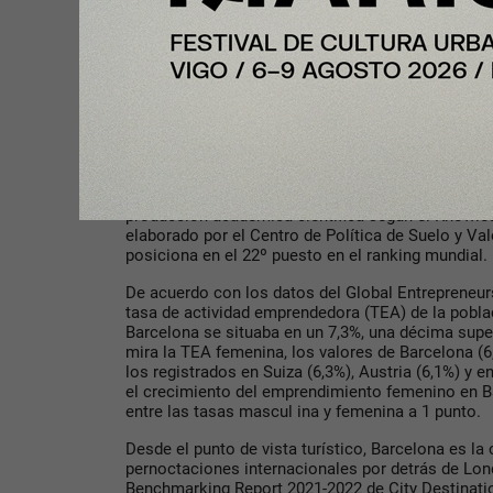
Barcelona repite como la tercera ciudad preferida 
por sexto año consecutivo, según el Startup Hea
Barcelona se mantiene también como el primer ec
España y el 6º en Europa en el año 2023 (según Sta
Top 5 de ecosistemas emergentes del mundo, situ
global, según el The Global Startup Ecosystem R
Asimismo, es la undécima ciudad de Europa que c
(Atomico).
En el ámbito de la investigación, Barcelona es la
producción académica científica según el Knowled
elaborado por el Centro de Política de Suelo y Va
posiciona en el 22º puesto en el ranking mundial.
De acuerdo con los datos del Global Entrepreneurs
tasa de actividad emprendedora (TEA) de la poblac
Barcelona se situaba en un 7,3%, una décima superi
mira la TEA femenina, los valores de Barcelona (6
los registrados en Suiza (6,3%), Austria (6,1%) y e
el crecimiento del emprendimiento femenino en Ba
entre las tasas mascul ina y femenina a 1 punto.
Desde el punto de vista turístico, Barcelona es la
pernoctaciones internacionales por detrás de Lond
Benchmarking Report 2021-2022 de City Destinatio