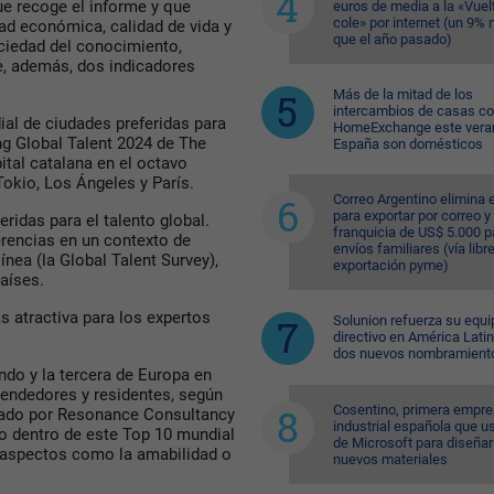
ue recoge el informe y que
euros de media a la «Vuelt
cole» por internet (un 9%
dad económica, calidad de vida y
que el año pasado)
ciedad del conocimiento,
e, además, dos indicadores
Más de la mitad de los
intercambios de casas c
ial de ciudades preferidas para
HomeExchange este vera
ng Global Talent 2024 de The
España son domésticos
ital catalana en el octavo
okio, Los Ángeles y París.
Correo Argentino elimina e
para exportar por correo y 
eridas para el talento global.
franquicia de US$ 5.000 p
erencias en un contexto de
envíos familiares (vía libre
nea (la Global Talent Survey),
exportación pyme)
aíses.
 atractiva para los expertos
Solunion refuerza su equi
directivo en América Lati
dos nuevos nombramient
do y la tercera de Europa en
rendedores y residentes, según
Cosentino, primera empr
orado por Resonance Consultancy
industrial española que u
do dentro de este Top 10 mundial
de Microsoft para diseñar
n aspectos como la amabilidad o
nuevos materiales