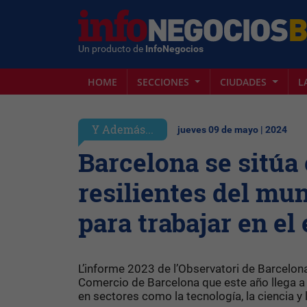
Un producto de
InfoNegocios
HOME
SECCIONES
CIUDADES
L
Y Además...
jueves 09 de mayo | 2024
Barcelona se sitúa
resilientes del mun
para trabajar en el
L’informe 2023 de l’Observatori de Barcelon
Comercio de Barcelona que este año llega a 
en sectores como la tecnología, la ciencia y l