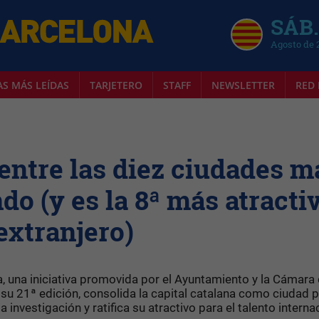
SÁB.
Agosto de 
AS MÁS LEÍDAS
TARJETERO
STAFF
NEWSLETTER
RED 
 entre las diez ciudades m
do (y es la 8ª más atracti
 extranjero)
a, una iniciativa promovida por el Ayuntamiento y la Cámara
su 21ª edición, consolida la capital catalana como ciudad 
a investigación y ratifica su atractivo para el talento interna