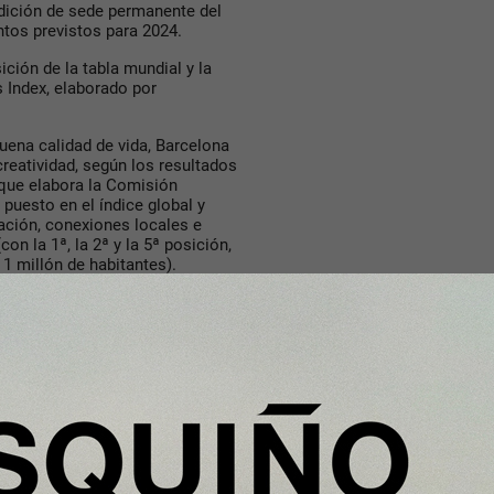
ndición de sede permanente del
ntos previstos para 2024.
ción de la tabla mundial y la
s Index, elaborado por
ena calidad de vida, Barcelona
creatividad, según los resultados
 que elabora la Comisión
 puesto en el índice global y
ación, conexiones locales e
con la 1ª, la 2ª y la 5ª posición,
1 millón de habitantes).
acional en el campo del deporte
ports Cities 2023, elaborado por
 situado entre las diez primeras
términos de innovación según la
ex, donde se sitúa nuevamente en
nki, Estambul y Moscú y alcanza