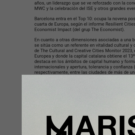
años, un liderazgo que se ve reforzado con la co
MWC y la celebración del ISE y otros grandes eve
Barcelona entra en el Top 10: ocupa la novena posi
cuarta de Europa, según el informe Resilient Citie
Economist Impact (del grup The Economist).
En cuanto a otras dimensiones asociadas a una bu
se sitúa como un referente en vitalidad cultural y 
de The Cultural and Creative Cities Monitor 2023,
Europea y donde la capital catalana obtiene el 13º
destaca en los ámbitos de capital humano y form
internacionales y apertura, tolerancia y confianza (
respectivamente, entre las ciudades de más de un 
Barcelona también destaca como referente intern
y mantiene la séptima posición en el Ranking of S
la consultora Burson Cohn and Wolfe, donde se ha
desde la primera edición (2012).
La capital catalana es la 9ª ciudad de Europa en 
decimocuarta edición de el Innovation Cities Ind
el Top 10 del continente al superar a Oslo, Helsi
la 26ª posición en el ranking mundial.