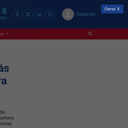
 8
Cerrar
Ingresar
2026
IN
ás
va
 de
puntera
cional.