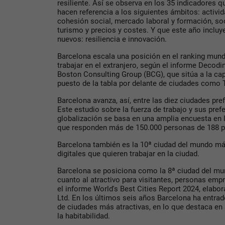
resiliente. Así se observa en los 35 indicadores q
hacen referencia a los siguientes ámbitos: activi
cohesión social, mercado laboral y formación, so
turismo y precios y costes. Y que este año incluy
nuevos: resiliencia e innovación.
Barcelona escala una posición en el ranking mund
trabajar en el extranjero, según el informe Decodi
Boston Consulting Group (BCG), que sitúa a la cap
puesto de la tabla por delante de ciudades como T
Barcelona avanza, así, entre las diez ciudades pref
Este estudio sobre la fuerza de trabajo y sus pref
globalización se basa en una amplia encuesta en lí
que responden más de 150.000 personas de 188 p
Barcelona también es la 10ª ciudad del mundo más
digitales que quieren trabajar en la ciudad.
Barcelona se posiciona como la 8ª ciudad del mun
cuanto al atractivo para visitantes, personas emp
el informe World's Best Cities Report 2024, elab
Ltd. En los últimos seis años Barcelona ha entra
de ciudades más atractivas, en lo que destaca e
la habitabilidad.