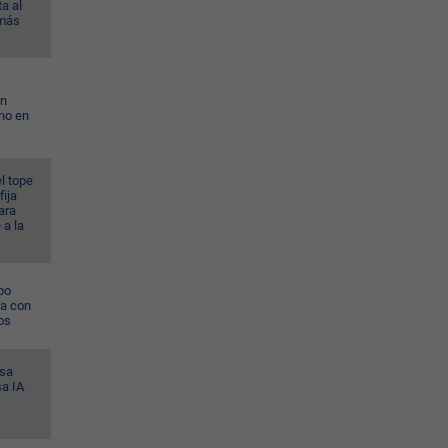
a al
 más
on
no en
l tope
fija
ara
 a la
po
na con
os
esa
sa IA