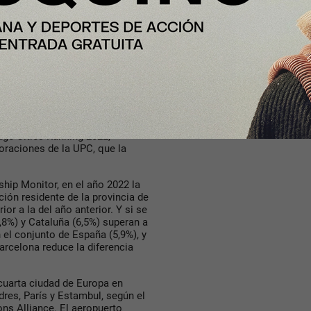
de Europa iniciar una start-up,
tmap Europe Report de 2023.
osistema de start-ups en
rtupBlink) y entra dentro del
ándose en la 4ª posición
eport 2023 de Startup Genome.
apta más inversión tecnológica
 séptima ciudad de Europa en
ge Cities Ranking 2022,
loraciones de la UPC, que la
hip Monitor, en el año 2022 la
ión residente de la provincia de
or a la del año anterior. Y si se
,8%) y Cataluña (6,5%) superan a
n el conjunto de España (5,9%), y
rcelona reduce la diferencia
 cuarta ciudad de Europa en
res, París y Estambul, según el
ns Alliance. El aeropuerto