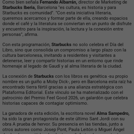
Como bien señala
Fernando Albarrán,
director de Marketing de
Starbucks Iberia,
Barcelona "es cultura, es historia y para
Starbucks es comunidad". "Con esta iniciativa literaria,
queremos acercarnos y formar parte de ella, creando espacios
donde el café y la literatura se conviertan en un punto de disfrute
y encuentro para la inspiración, la lectura y la conexión entre
personas", afirma.
Con esta programación,
Starbucks
no solo celebra el Día del
Libro, sino que consolida un compromiso a largo plazo con la
cultura barcelonesa, invitando a residentes y visitantes a
detenerse, leer y compartir historias en un entorno que rinde
homenaje al legado de Gaudí y al alma literaria de la ciudad.
La conexión de
Starbucks
con los libros es genética -su propio
nombre es un guiño a Moby Dick-, pero en Barcelona esta raíz ha
encontrado tierra fértil gracias a una alianza estratégica con
Plataforma Editorial. Este vínculo se ha materializado con el
patrocinio del Premio Feel Good 2026, un galardón que celebra
historias capaces de contagiar optimismo.
La ganadora de esta edición, la escritora novel
Alma Sampedro,
ha sido la gran protagonista de este último Sant Jordi con su
obra A prueba de hervor. Su presencia en las tiendas, junto a
otros autores como Josep Pont, Paula Leitón o Miguel Ángel