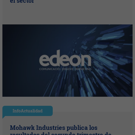
el sector
InfoActualidad
Mohawk Industries publica los
resultados del segundo trimestre de