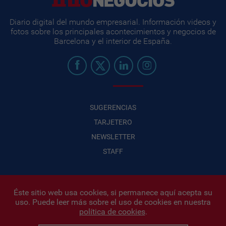
Diario digital del mundo empresarial. Información videos y
fotos sobre los principales acontecimientos y negocios de
Barcelona y el interior de España.
SUGERENCIAS
TARJETERO
NEWSLETTER
STAFF
Éste sitio web usa cookies, si permanece aquí acepta su
uso. Puede leer más sobre el uso de cookies en nuestra
Infonegocios 2026
| INFONEGOCIOS S.A. · CUIT: 30710438486 |
política de cookies
.
Políticas de Privacidad
|
Protección de datos personales
|
Editor:
Iñigo Biain