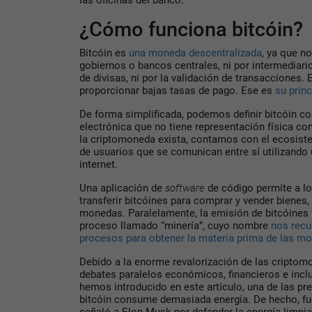
las oficinas del banco.
¿Cómo funciona bitcóin?
Bitcóin es
una moneda descentralizada
, ya que n
gobiernos o bancos centrales, ni por intermediari
de divisas, ni por la validación de transacciones.
proporcionar bajas tasas de pago. Ese es
su princ
De forma simplificada, podemos definir bitcóin c
electrónica que no tiene representación física c
la criptomoneda exista, contamos con el ecosiste
de usuarios que se comunican entre sí utilizando 
internet.
Una aplicación de
software
de código permite a l
transferir bitcóines para comprar y vender bienes,
monedas. Paralelamente, la emisión de bitcóines t
proceso llamado “minería”, cuyo nombre
nos recu
procesos para obtener la materia prima de las mo
Debido a la enorme revalorización de las criptom
debates paralelos económicos, financieros e incl
hemos introducido en este artículo, una de las p
bitcóin consume demasiada energía. De hecho, fu