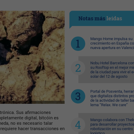
Notas más
leídas
Mango Home impulsa su
crecimiento en España c
nueva apertura en Valenc
Nobu Hotel Barcelona con
su Rooftop en el mejor mi
de la ciudad para vivir el 
solar del 12 de agosto
Portal de Posventa, herra
que digitaliza distintos p
de la actividad de taller ba
lema “Relax. We care”
trónica. Sus afirmaciones
pletamente digital, bitcóin es
Mango colabora con Thek
eda, no es necesario talar
para desarrollar proyecto
 requiere hacer transacciones en
robotización en su centro
logístico