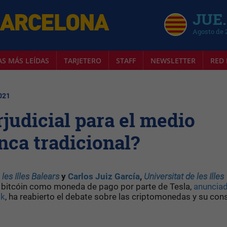
JUE.
Agosto de 
AS MÁS LEÍDAS
TARJETERO
STAFF
NEWSLETTER
RED 
2021
judicial para el medio
nca tradicional?
 les Illes Balears
y
Carlos Juiz García
,
Universitat de les Illes
e bitcóin como moneda de pago por parte de Tesla,
anunciad
sk
, ha reabierto el debate sobre las criptomonedas y su co