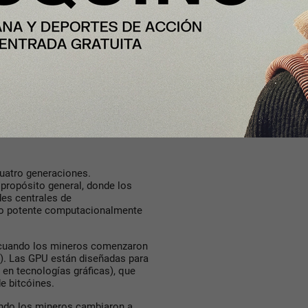
yor. Digiconomist, por ejemplo,
ngible, el análisis ecológico
. Según las cifras del Centro de
ge, Bitcóin consume
más energía
ra un país, estaría entre los 30
mundo.
las máquinas
cuatro generaciones.
 propósito general, donde los
des centrales de
co potente computacionalmente
, cuando los mineros comenzaron
o). Las GPU están diseñadas para
en tecnologías gráficas), que
de bitcóines.
ando los mineros cambiaron a