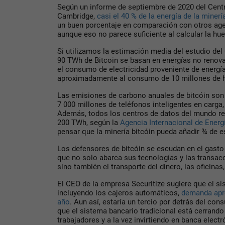
Según un informe de septiembre de 2020 del Centr
Cambridge,
casi el 40 % de la energía de la minerí
un buen porcentaje en comparación con otros age
aunque eso no parece suficiente al calcular la hue
Si utilizamos la estimación media del estudio de
90 TWh de Bitcoin se basan en energías no renovab
el consumo de electricidad proveniente de energí
aproximadamente al consumo de 10 millones de h
Las emisiones de carbono anuales de bitcóin son
7 000 millones de teléfonos inteligentes en carga
Además, todos los centros de datos del mundo 
200 TWh, según la
Agencia Internacional de Energí
pensar que la minería bitcóin pueda añadir ¾ de e
Los defensores de bitcóin se escudan en el gasto 
que no solo abarca sus tecnologías y las transacc
sino también el transporte del dinero, las oficinas,
El CEO de la empresa Securitize sugiere que el si
incluyendo los cajeros automáticos,
demanda apr
año
. Aun así, estaría un tercio por detrás del con
que el sistema bancario tradicional está cerrando
trabajadores y a la vez invirtiendo en banca electr