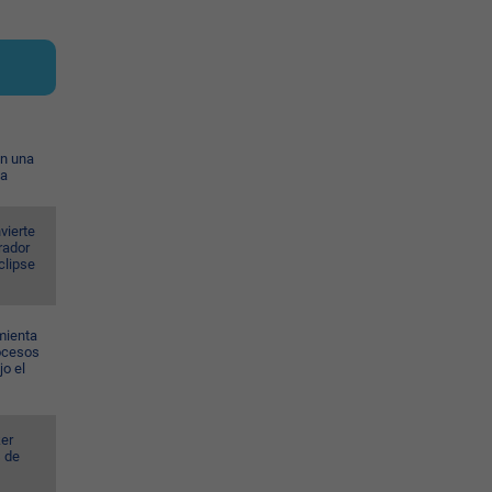
on una
ia
vierte
rador
eclipse
mienta
rocesos
jo el
er
s de