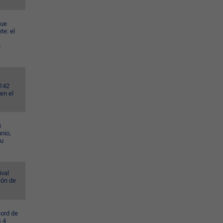
gue
te: el
u
.142
en el
4
nio,
su
ival
ión de
cord de
s 4