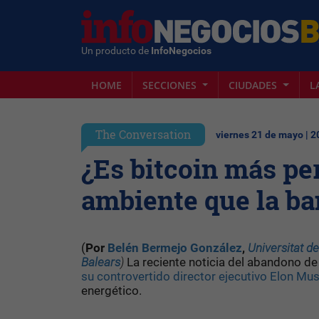
Un producto de
InfoNegocios
HOME
SECCIONES
CIUDADES
L
The Conversation
viernes 21 de mayo | 
¿Es bitcoin más per
ambiente que la ba
(
Por
Belén Bermejo González
,
Universitat de
Balears
)
La reciente noticia del abandono d
su controvertido director ejecutivo Elon Mu
energético.