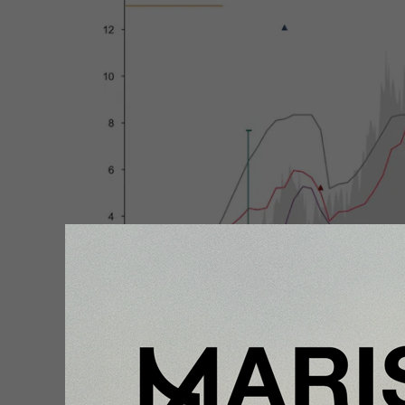
Distintas metodologías para el consumo de energí
'Hashcash — A Denial of Service Counter-Measure
Como se puede ver, el consumo total de potencia
Adam Back
, uno de los padres de bitcóin, parece
sobre los 4,3 GW. Dado que estas estimaciones in