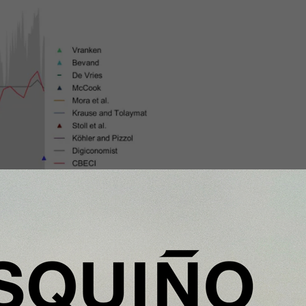
a de Bitcoin (en GW).
Back, A.
'.
 estimado en el
estudio de
 bastante conservador. Se sitúa
cluyen pérdidas de energía en la