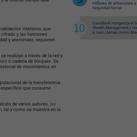
a y al mismo tiempo usar
millones de afiliaciones a 
Seguridad Social
CaixaBank reorganiza el á
Wealth Management y n
validación intensivo, que
a Juan Llamas nuevo dire
cifrado y las funciones
cidad y anonimato, requieren
se realizan a través de la red y
hain
o cadena de bloques. Se
historial de movimientos en
putacional de la transferencia
específico que consume
lculo de varios autores,
las
n
, tal y como se muestra en la