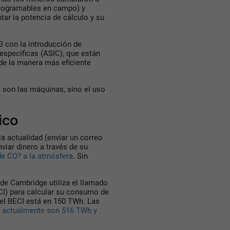
programables en campo) y
ar la potencia de cálculo y su
3 con la introducción de
específicas (ASIC), que están
 de la manera más eficiente
 son las máquinas, sino el uso
ico
la actualidad (enviar un correo
nviar dinero a través de su
de CO? a la atmósfera
. Sin
 de Cambridge utiliza el llamado
I) para calcular su consumo de
 el BECI está en 150 TWh. Las
y
actualmente son 516 TWh y