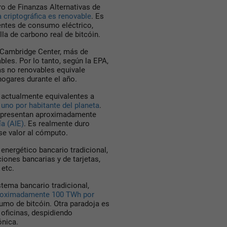
o de Finanzas Alternativas de
a criptográfica es renovable
. Es
ntes de consumo eléctrico,
lla de carbono real de bitcóin.
l Cambridge Center, más de
les. Por lo tanto, según la EPA,
as no renovables equivale
ogares durante el año.
 actualmente equivalentes a
,
uno por habitante del planeta
.
representan aproximadamente
a (AIE)
. Es realmente duro
se valor al cómputo.
energético bancario tradicional,
iones bancarias y de tarjetas,
 etc.
stema bancario tradicional,
oximadamente 100 TWh por
sumo de bitcóin. Otra paradoja es
 oficinas, despidiendo
ónica.