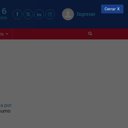
 6
Cerrar
Ingresar
2026
IN
a por
nsumo