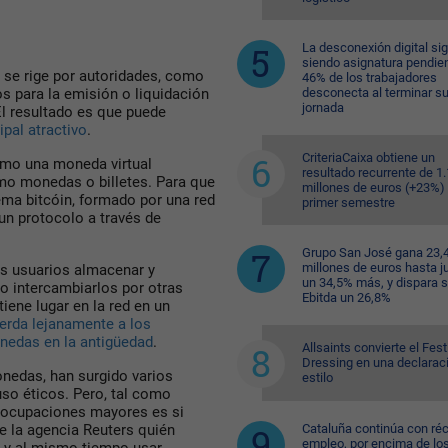
La desconexión digital si
siendo asignatura pendien
o se rige por autoridades, como
46% de los trabajadores
desconecta al terminar s
os para la emisión o liquidación
jornada
 El resultado es que puede
ipal atractivo
.
CriteriaCaixa obtiene un
omo una moneda virtual
resultado recurrente de 1
omo monedas o billetes. Para que
millones de euros (+23%) 
ma bitcóin, formado por una red
primer semestre
un protocolo a través de
Grupo San José gana 23,
millones de euros hasta ju
os usuarios almacenar y
un 34,5% más, y dispara 
 o intercambiarlos por otras
Ebitda un 26,8%
iene lugar en la red en un
erda lejanamente a los
nedas en la antigüedad
.
Allsaints convierte el Fest
Dressing en una declarac
onedas, han surgido varios
estilo
uso éticos. Pero, tal como
reocupaciones mayores es si
Cataluña continúa con ré
e la agencia Reuters quién
empleo, por encima de lo