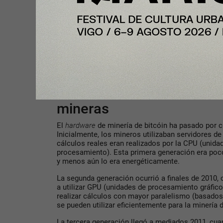
minería, el consumo real de bitcóin podría ser ma
estimaba 7,9 GW a principios de 2020.
Cuando esos cálculos se trasladan a la realidad ta
hace sufrir a los defensores de las criptomonedas
Energía Alternativa de la Universidad de Cambrid
en un año
que
Argentina u Holanda
. Si bitcóin fue
principales países consumidores de energía del 
Eficiencia energética de 
mineras
El
hardware
de minería de bitcóin ha pasado por 
Inicialmente, los mineros utilizaban servidores de
cálculos reales eran realizados por la CPU (unida
procesamiento). Esta primera generación era po
y menos aún lo era energéticamente.
La segunda generación ocurrió a finales de 2010
a utilizar GPU (unidades de procesamiento gráfic
realizar cálculos con mayor paralelismo (basados 
se pueden utilizar eficientemente para la minería 
La tercera generación llegó a mediados 2011, cu