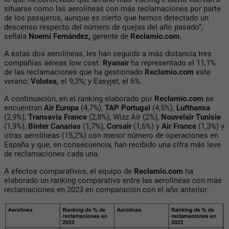
situarse como las aerolíneas con más reclamaciones por parte
de los pasajeros, aunque es cierto que hemos detectado un
descenso respecto del número de quejas del año pasado”,
señala
Noemí Fernández,
gerente de
Reclamio.com.
A estas dos aerolíneas, les han seguido a más distancia tres
compañías aéreas low cost:
Ryanair
ha representado el 11,1%
de las reclamaciones que ha gestionado
Reclamio.com
este
verano;
Volotea,
el 9,3%; y Easyjet, el 6%.
A continuación, en el ranking elaborado por
Reclamio.com
se
encuentran
Air Europa
(4,7%),
TAP Portugal
(4,5%),
Lufthansa
(2,9%),
Transavia France
(2,8%), Wizz Air (2%),
Nouvelair Tunisie
(1,9%),
Binter Canarias
(1,7%),
Corsair
(1,6%) y
Air France
(1,3%) y
otras aerolíneas (15,2%) con menor número de operaciones en
España y que, en consecuencia, han recibido una cifra más leve
de reclamaciones cada una.
A efectos comparativos, el equipo de
Reclamio.com
ha
elaborado un ranking comparativo entre las aerolíneas con más
reclamaciones en 2023 en comparación con el año anterior: