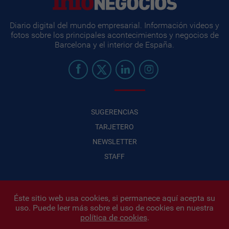
Diario digital del mundo empresarial. Información videos y
fotos sobre los principales acontecimientos y negocios de
Barcelona y el interior de España.
SUGERENCIAS
TARJETERO
NEWSLETTER
STAFF
Éste sitio web usa cookies, si permanece aquí acepta su
uso. Puede leer más sobre el uso de cookies en nuestra
Infonegocios 2026
| INFONEGOCIOS S.A. · CUIT: 30710438486 |
política de cookies
.
Políticas de Privacidad
|
Protección de datos personales
|
Editor: