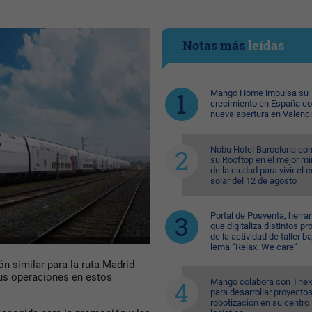
Notas más
leídas
Mango Home impulsa su
crecimiento en España c
nueva apertura en Valenc
Nobu Hotel Barcelona con
su Rooftop en el mejor mi
de la ciudad para vivir el 
solar del 12 de agosto
Portal de Posventa, herra
que digitaliza distintos p
de la actividad de taller ba
lema “Relax. We care”
n similar para la ruta Madrid-
us operaciones en estos
Mango colabora con Thek
para desarrollar proyecto
robotización en su centro