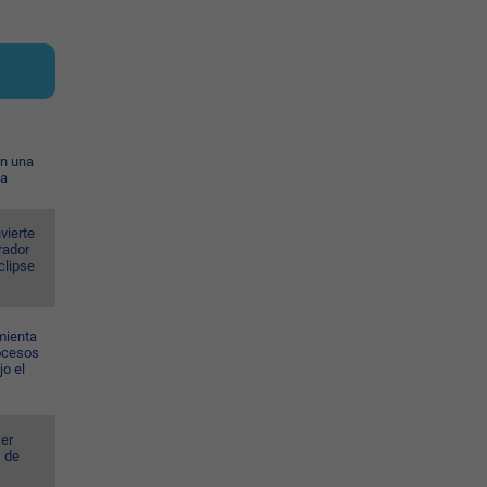
on una
ia
vierte
rador
eclipse
mienta
rocesos
jo el
er
s de