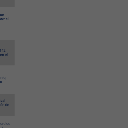
gue
te: el
u
.142
en el
4
nio,
su
ival
ión de
cord de
s 4