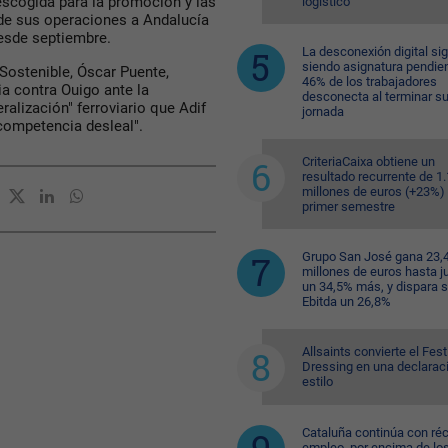
escogida para la promoción y las
logístico
 de sus operaciones a Andalucía
desde septiembre.
La desconexión digital si
siendo asignatura pendien
 Sostenible, Óscar Puente,
46% de los trabajadores
a contra Ouigo ante la
desconecta al terminar s
ralización" ferroviario que Adif
jornada
competencia desleal".
CriteriaCaixa obtiene un
resultado recurrente de 1
millones de euros (+23%) 
primer semestre
Grupo San José gana 23,
millones de euros hasta ju
un 34,5% más, y dispara 
Ebitda un 26,8%
Allsaints convierte el Fest
Dressing en una declarac
estilo
Cataluña continúa con ré
empleo, por encima de lo