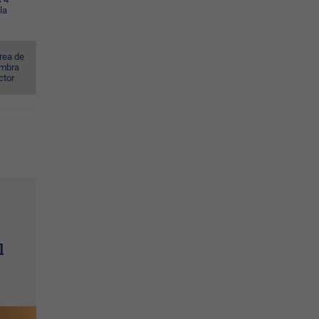
la
rea de
ombra
ctor
l