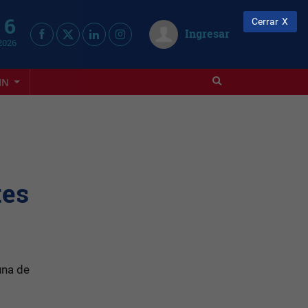
 6
Cerrar
Ingresar
2026
IN
tes
una de