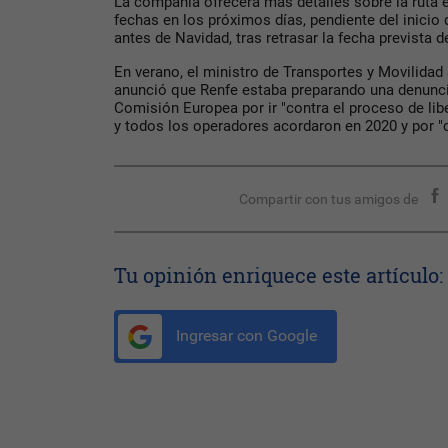
La compañía ofrecerá más detalles sobre la ruta 
fechas en los próximos días, pendiente del inicio
antes de Navidad, tras retrasar la fecha prevista 
En verano, el ministro de Transportes y Movilidad
anunció que Renfe estaba preparando una denunci
Comisión Europea por ir "contra el proceso de libe
y todos los operadores acordaron en 2020 y por "
Compartir con tus amigos de
Tu opinión enriquece este artículo:
Ingresar con Google