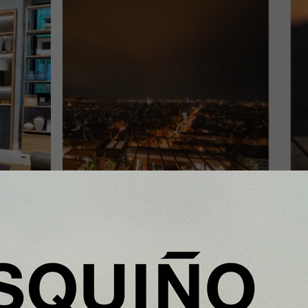
InfoStartUps
 que
Mango colabora con Theker para