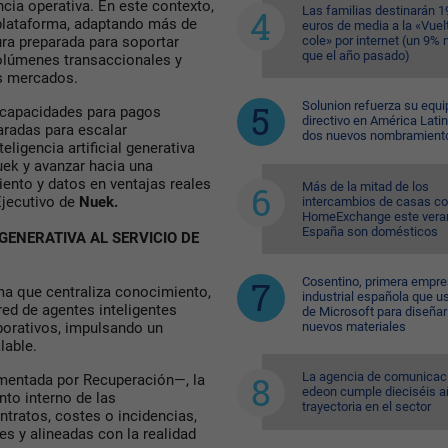
ncia operativa. En este contexto,
Las familias destinarán 1
plataforma, adaptando más de
euros de media a la «Vuelt
cole» por internet (un 9%
ura preparada para soportar
que el año pasado)
olúmenes transaccionales y
os mercados.
Solunion refuerza su equi
 capacidades para pagos
directivo en América Lati
paradas para escalar
dos nuevos nombramient
ligencia artificial generativa
uek y avanzar hacia una
ento y datos en ventajas reales
Más de la mitad de los
Ejecutivo de
Nuek.
intercambios de casas c
HomeExchange este vera
España son domésticos
 GENERATIVA AL SERVICIO DE
Cosentino, primera empr
a que centraliza conocimiento,
industrial española que u
ed de agentes inteligentes
de Microsoft para diseñar
nuevos materiales
porativos, impulsando un
lable.
La agencia de comunicac
mentada por Recuperación—, la
edeon cumple dieciséis a
nto interno de las
trayectoria en el sector
tratos, costes o incidencias,
es y alineadas con la realidad