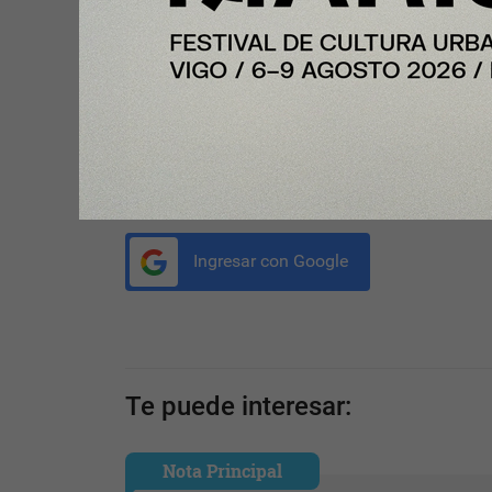
modernización tecnológica de negocios críticos m
artificial y arquitecturas de nueva generación.
Compartir con tus amigos de
Tu opinión enriquece este artículo:
Ingresar con Google
Te puede interesar:
Nota Principal