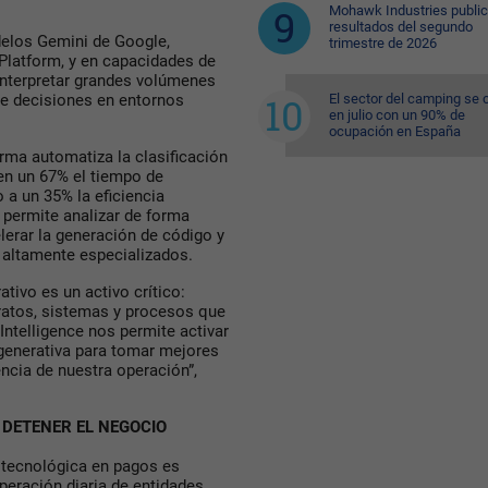
Mohawk Industries public
resultados del segundo
delos Gemini de Google,
trimestre de 2026
Platform, y en capacidades de
interpretar grandes volúmenes
El sector del camping se 
 de decisiones en entornos
en julio con un 90% de
ocupación en España
orma automatiza la clasificación
 en un 67% el tiempo de
 a un 35% la eficiencia
 permite analizar de forma
lerar la generación de código y
 altamente especializados.
ivo es un activo crítico:
ratos, sistemas y procesos que
Intelligence nos permite activar
 generativa para tomar mejores
encia de nuestra operación”,
DETENER EL NEGOCIO
n tecnológica en pagos es
operación diaria de entidades