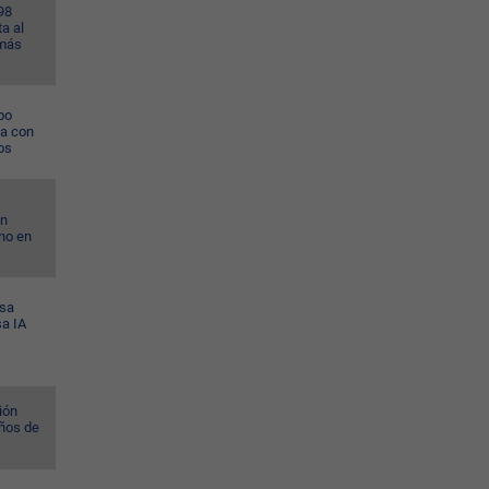
98
a al
 más
po
na con
os
on
no en
esa
sa IA
ión
ños de