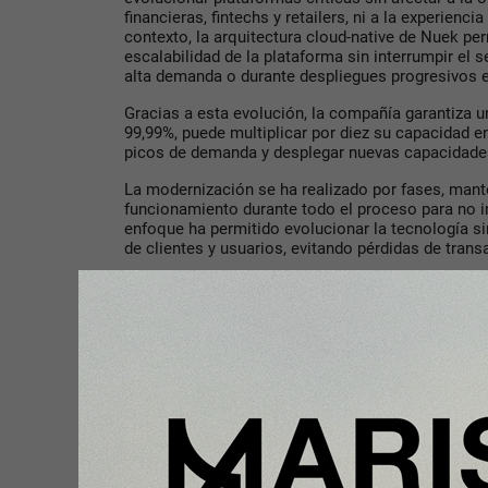
financieras, fintechs y retailers, ni a la experienc
contexto, la arquitectura cloud-native de Nuek perm
escalabilidad de la plataforma sin interrumpir el s
alta demanda o durante despliegues progresivos
Gracias a esta evolución, la compañía garantiza un
99,99%, puede multiplicar por diez su capacidad 
picos de demanda y desplegar nuevas capacidade
La modernización se ha realizado por fases, mant
funcionamiento durante todo el proceso para no in
enfoque ha permitido evolucionar la tecnología sin
de clientes y usuarios, evitando pérdidas de tran
“La exigencia del mercado es cada vez mayor: los
siempre disponibles, responder en tiempo real y 
clientes y mercados sin comprometer la continuid
cloud-native de nuestra plataforma nos permite m
detenerlo, reforzando la resiliencia, la elasticida
internacional. Sobre esta base, cloud e inteligenci
palancas clave para construir una compañía más ág
dato”, añadía el ejecutivo de
Nuek
(Indra Group).
El desarrollo de
Nuek Intelligence
se enmarca en 
y
Google Cloud
vienen manteniendo durante los úl