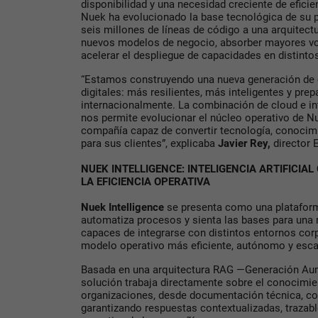
disponibilidad y una necesidad creciente de eficie
Nuek ha evolucionado la base tecnológica de su 
seis millones de líneas de código a una arquitect
nuevos modelos de negocio, absorber mayores v
acelerar el despliegue de capacidades en distint
“Estamos construyendo una nueva generación de
digitales: más resilientes, más inteligentes y pre
internacionalmente. La combinación de cloud e inte
nos permite evolucionar el núcleo operativo de N
compañía capaz de convertir tecnología, conocimi
para sus clientes”, explicaba
Javier Rey,
director 
NUEK INTELLIGENCE: INTELIGENCIA ARTIFICIAL
LA EFICIENCIA OPERATIVA
Nuek Intelligence
se presenta como una plataform
automatiza procesos y sienta las bases para una r
capaces de integrarse con distintos entornos cor
modelo operativo más eficiente, autónomo y esca
Basada en una arquitectura RAG —Generación Au
solución trabaja directamente sobre el conocimie
organizaciones, desde documentación técnica, con
garantizando respuestas contextualizadas, trazabl