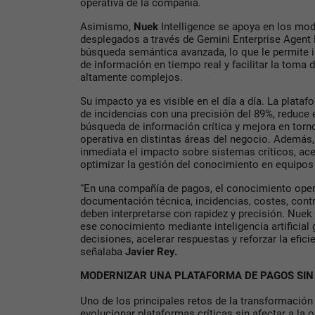
operativa de la compañía.
Asimismo,
Nuek
Intelligence se apoya en los mo
desplegados a través de Gemini Enterprise Agent 
búsqueda semántica avanzada, lo que le permite 
de información en tiempo real y facilitar la toma
altamente complejos.
Su impacto ya es visible en el día a día. La plataf
de incidencias con una precisión del 89%, reduce
búsqueda de información crítica y mejora en torno
operativa en distintas áreas del negocio. Además,
inmediata el impacto sobre sistemas críticos, ace
optimizar la gestión del conocimiento en equipos
“En una compañía de pagos, el conocimiento operat
documentación técnica, incidencias, costes, cont
deben interpretarse con rapidez y precisión. Nuek 
ese conocimiento mediante inteligencia artificial
decisiones, acelerar respuestas y reforzar la efici
señalaba
Javier Rey.
MODERNIZAR UNA PLATAFORMA DE PAGOS SIN 
Uno de los principales retos de la transformació
evolucionar plataformas críticas sin afectar a la 