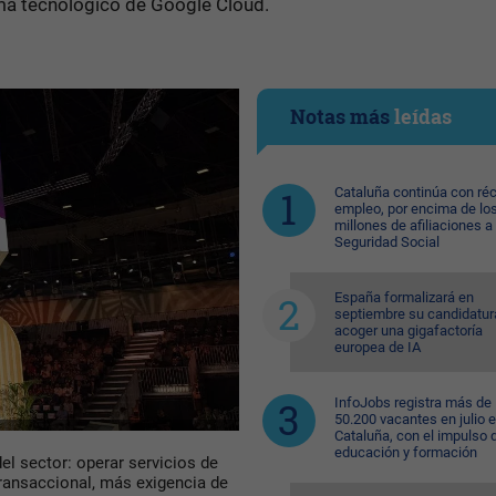
ema tecnológico de Google Cloud.
Notas más
leídas
Cataluña continúa con ré
empleo, por encima de lo
millones de afiliaciones a 
Seguridad Social
España formalizará en
septiembre su candidatur
acoger una gigafactoría
europea de IA
InfoJobs registra más de
50.200 vacantes en julio 
Cataluña, con el impulso 
educación y formación
el sector: operar servicios de
ransaccional, más exigencia de