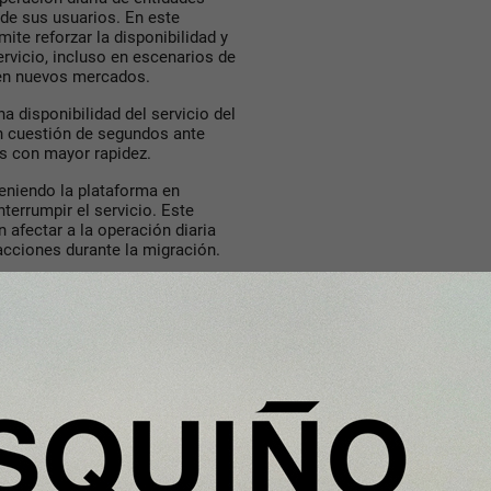
ia de sus usuarios. En este
ite reforzar la disponibilidad y
ervicio, incluso en escenarios de
 en nuevos mercados.
a disponibilidad del servicio del
en cuestión de segundos ante
s con mayor rapidez.
eniendo la plataforma en
terrumpir el servicio. Este
 afectar a la operación diaria
sacciones durante la migración.
 servicios de pago deben estar
adaptarse a nuevos volúmenes,
ad operativa. La evolución
odernizar el negocio sin
d y la capacidad de despliegue
a artificial se convierten en dos
il, más eficiente y orientada al
la colaboración que
Indra Group
timos años para acelerar la