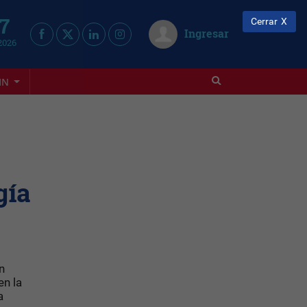
 7
Cerrar
Ingresar
2026
IN
gía
n
en la
a