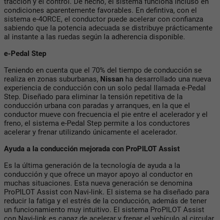
tracción y el control. De hecho, el sistema funciona incluso en
condiciones aparentemente favorables. En defintiva, con el
sistema e-4ORCE, el conductor puede acelerar con confianza
sabiendo que la potencia adecuada se distribuye prácticamente
al instante a las ruedas según la adherencia disponible.
e-Pedal Step
Teniendo en cuenta que el 70% del tiempo de conducción se
realiza en zonas suburbanas,
Nissan
ha desarrollado una nueva
experiencia de conducción con un solo pedal llamada e-Pedal
Step. Diseñado para eliminar la tensión repetitiva de la
conducción urbana con paradas y arranques, en la que el
conductor mueve con frecuencia el pie entre el acelerador y el
freno, el sistema e-Pedal Step permite a los conductores
acelerar y frenar utilizando únicamente el acelerador.
Ayuda a la conducción mejorada con ProPILOT Assist
Es la última generación de la tecnología de ayuda a la
conducción y que ofrece un mayor apoyo al conductor en
muchas situaciones. Esta nueva generación se denomina
ProPILOT Assist con Navi-link. El sistema se ha diseñado para
reducir la fatiga y el estrés de la conducción, además de tener
un funcionamiento muy intuitivo. El sistema ProPILOT Assist
con Navi-link es capaz de acelerar y frenar el vehículo al circular