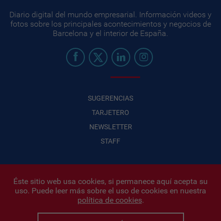
Diario digital del mundo empresarial. Información videos y
fotos sobre los principales acontecimientos y negocios de
Barcelona y el interior de España.
SUGERENCIAS
TARJETERO
NEWSLETTER
STAFF
Éste sitio web usa cookies, si permanece aquí acepta su
uso. Puede leer más sobre el uso de cookies en nuestra
Infonegocios 2026
| INFONEGOCIOS S.A. · CUIT: 30710438486 |
política de cookies
.
Políticas de Privacidad
|
Protección de datos personales
|
Editor:
Iñigo Biain