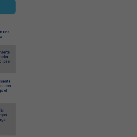
on una
ia
vierte
rador
eclipse
mienta
rocesos
jo el
ía:
rgas
arga