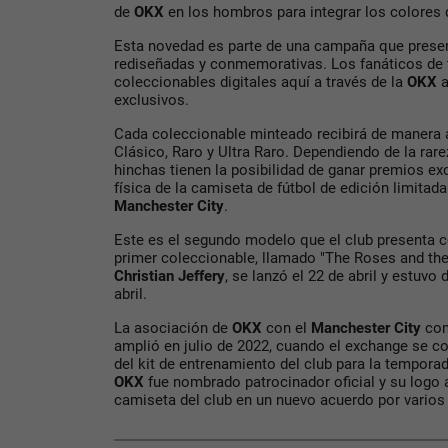
de
OKX
en los hombros para integrar los colores 
Esta novedad es parte de una campaña que presen
rediseñadas y conmemorativas. Los fanáticos de
coleccionables digitales aquí a través de la
OKX
a
exclusivos.
Cada coleccionable minteado recibirá de manera al
Clásico, Raro y Ultra Raro. Dependiendo de la rarez
hinchas tienen la posibilidad de ganar premios e
física de la camiseta de fútbol de edición limitada
Manchester City
.
Este es el segundo modelo que el club presenta 
primer coleccionable, llamado "The Roses and the 
Christian Jeffery
, se lanzó el 22 de abril y estuvo 
abril.
La asociación de
OKX
con el
Manchester City
com
amplió en julio de 2022, cuando el exchange se con
del kit de entrenamiento del club para la tempora
OKX
fue nombrado patrocinador oficial y su logo 
camiseta del club en un nuevo acuerdo por varios