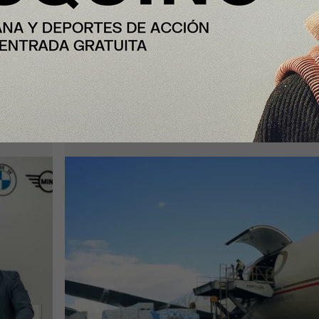
InfoArgentinos
 que
Logística de alta tecnología:
a
Aeropuertos Argentina Cargas sum
IA para blindar la carga aérea (en
Córdoba y 5 terminales más)