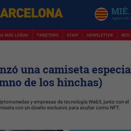
MIÉ.
Agosto de 
AS MÁS LEÍDAS
TARJETERO
STAFF
NEWSLETTER
RED 
nzó una camiseta especia
imno de los hinchas)
criptomonedas y empresas de tecnología Web3, junto con el
amiseta con un diseño exclusivo para acuñar como NFT.