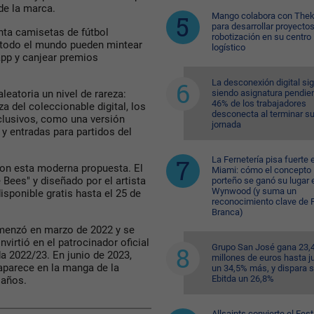
de la marca.
Mango colabora con Thek
para desarrollar proyecto
ta camisetas de fútbol
robotización en su centro
 todo el mundo pueden mintear
logístico
pp y canjear premios
La desconexión digital si
siendo asignatura pendien
eatoria un nivel de rareza:
46% de los trabajadores
a del coleccionable digital, los
desconecta al terminar s
xclusivos, como una versión
jornada
 y entradas para partidos del
La Fernetería pisa fuerte 
con esta moderna propuesta. El
Miami: cómo el concepto
Bees" y diseñado por el artista
porteño se ganó su lugar 
Wynwood (y suma un
disponible gratis hasta el 25 de
reconocimiento clave de F
Branca)
enzó en marzo de 2022 y se
virtió en el patrocinador oficial
Grupo San José gana 23,
da 2022/23. En junio de 2023,
millones de euros hasta ju
aparece en la manga de la
un 34,5% más, y dispara 
Ebitda un 26,8%
 años.
Allsaints convierte el Fest