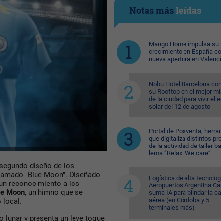
Notas más
leídas
Mango Home impulsa su
crecimiento en España c
nueva apertura en Valenc
Nobu Hotel Barcelona con
su Rooftop en el mejor mi
de la ciudad para vivir el 
solar del 12 de agosto
Portal de Posventa, herra
que digitaliza distintos p
de la actividad de taller ba
lema “Relax. We care”
 segundo diseño de los
 llamado "Blue Moon". Diseñado
Logística de alta tecnolog
 un reconocimiento a los
Aeropuertos Argentina Ca
ue Moon
, un himno que se
suma IA para blindar la c
aérea (en Córdoba y 5
 local.
terminales más)
lo lunar y presenta un leve toque