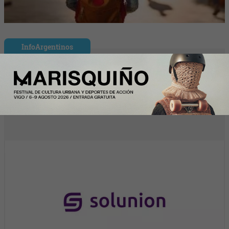
InfoArgentinos
Solunion refuerza su equipo directivo en
América Latina con dos nuevos
nombramientos