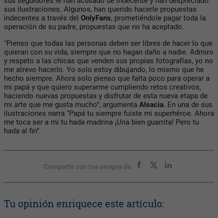
sus seguidores le han acusado de indecente y han despreciado
sus ilustraciones. Algunos, han querido hacerle propuestas
indecentes a través del
OnlyFans
, prometiéndole pagar toda la
operación de su padre, propuestas que no ha aceptado.
“Pienso que todas las personas deben ser libres de hacer lo que
quieran con su vida, siempre que no hagan daño a nadie. Admiro
y respeto a las chicas que venden sus propias fotografías, yo no
me atrevo hacerlo. Yo solo estoy dibujando, lo mismo que he
hecho siempre. Ahora solo pienso que falta poco para operar a
mi papá y que quiero superarme cumpliendo retos creativos,
haciendo nuevas propuestas y disfrutar de esta nueva etapa de
mi arte que me gusta mucho”, argumenta
Alsacia
. En una de sus
ilustraciones narra “Papá tu siempre fuiste mi superhéroe. Ahora
me toca ser a mi tu hada madrina ¡Una bien guarrita! Pero tu
hada al fin”.
Compartir con tus amigos de
Tu opinión enriquece este artículo: