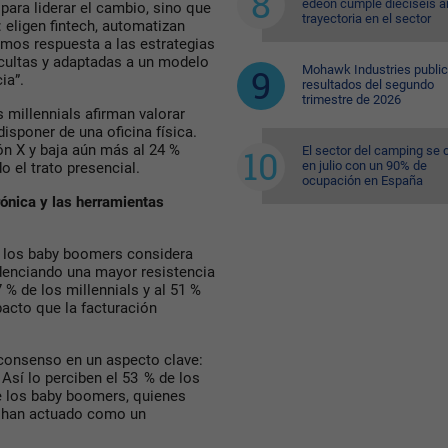
edeon cumple dieciséis a
ara liderar el cambio, sino que
trayectoria en el sector
 eligen fintech, automatizan
mos respuesta a las estrategias
ocultas y adaptadas a un modelo
Mohawk Industries public
ia”.
resultados del segundo
trimestre de 2026
s millennials afirman valorar
isponer de una oficina física.
ón X y baja aún más al 24 %
El sector del camping se 
en julio con un 90% de
 el trato presencial.
ocupación en España
trónica y las herramientas
e los baby boomers considera
denciando una mayor resistencia
 % de los millennials y al 51 %
pacto que la facturación
 consenso en un aspecto clave:
 Así lo perciben el 53 % de los
de los baby boomers, quienes
s han actuado como un