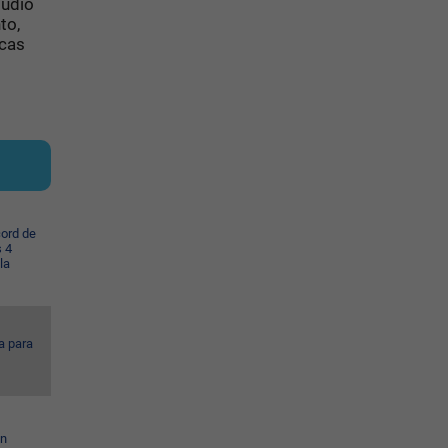
tudio
to,
icas
cord de
s 4
la
a para
en