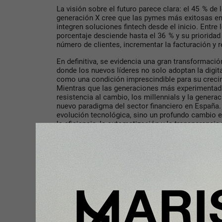
La visión sobre el futuro parece clara: el 45 % de 
generación X cree que las pymes más exitosas en
integren soluciones fintech desde el inicio. Entre
porcentaje desciende hasta el 36 % y su prioridad
número de clientes, incrementar la facturación y 
En definitiva, se evidencia una gran transformació
donde los nuevos líderes no solo adoptan la digita
como una condición imprescindible para su crecim
Mientras que las generaciones más experimenta
resistencia al cambio, los millennials y la genera
nuevo paradigma del sector financiero en España. 
evolución tecnológica, sino un profundo cambio e
la eficiencia, la automatización y la transparenci
Compartir con tus amigos de
Tu opinión enriquece este artículo: