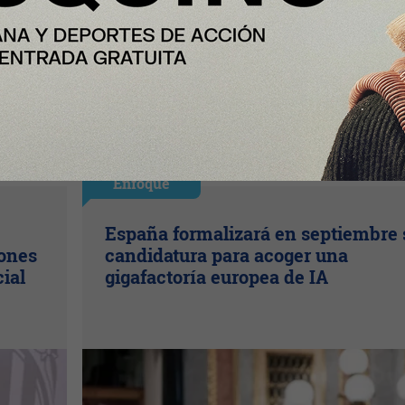
Enfoque
España formalizará en septiembre 
lones
candidatura para acoger una
cial
gigafactoría europea de IA