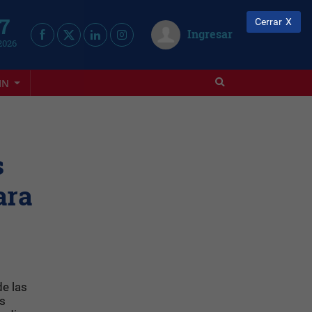
 7
Cerrar
Ingresar
2026
IN
s
ara
de las
os