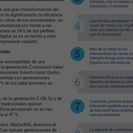
Cataluña, con el impulso 
educación y formación
de una gran transformación del
la digitalización, la eficiencia
las cifras de los encuestados: un
Las familias destinarán 1
utomatización frente a las
euros de media a la «Vuelt
cole» por internet (un 9%
penas un 24 % de los perfiles
que el año pasado)
digital ya es un hecho y está
mpresarial español.
Más de la mitad de los
icción
intercambios de casas c
HomeExchange este vera
iene acompañado de una
España son domésticos
e la generación Z reconoce haber
soluciones fintech como Qonto,
Solunion refuerza su equi
 acentúa con generaciones
directivo en América Lati
0 % de los baby boomers se
dos nuevos nombramient
, de la generación Z (56 %) y de
Cosentino, primera empr
tradicionales aplican
industrial española que u
 Esta percepción no es tan
de Microsoft para diseñar
a al 47 %.
nuevos materiales
ario, Marta Rifà, directora de
La agencia de comunicac
 “Las nuevas generaciones de