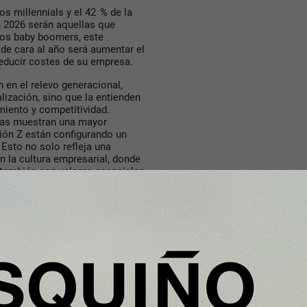
los millennials y el 42 % de la
 2026 serán aquellas que
 los baby boomers, este
 de cara al año será aumentar el
reducir costes de su empresa.
n en el relevo generacional,
lización, sino que la entienden
iento y competitividad.
das muestran una mayor
ción Z están configurando un
Esto no solo refleja una
n la cultura empresarial, donde
a también son valores esenciales.