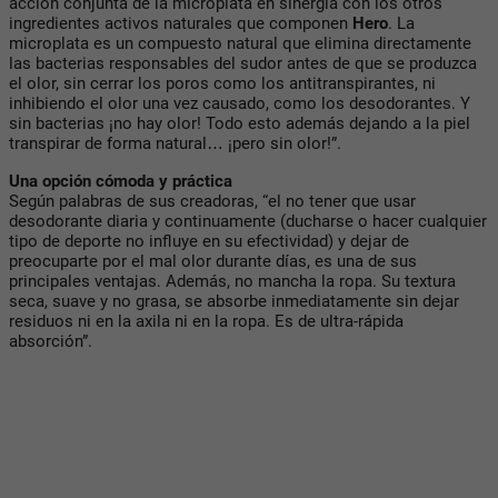
acción conjunta de la microplata en sinergia con los otros
ingredientes activos naturales que componen
Hero
. La
microplata es un compuesto natural que elimina directamente
las bacterias responsables del sudor antes de que se produzca
el olor, sin cerrar los poros como los antitranspirantes, ni
inhibiendo el olor una vez causado, como los desodorantes. Y
sin bacterias ¡no hay olor! Todo esto además dejando a la piel
transpirar de forma natural… ¡pero sin olor!”.
Una opción cómoda y práctica
Según palabras de sus creadoras, “el no tener que usar
desodorante diaria y continuamente (ducharse o hacer cualquier
tipo de deporte no influye en su efectividad) y dejar de
preocuparte por el mal olor durante días, es una de sus
principales ventajas. Además, no mancha la ropa. Su textura
seca, suave y no grasa, se absorbe inmediatamente sin dejar
residuos ni en la axila ni en la ropa. Es de ultra-rápida
absorción”.