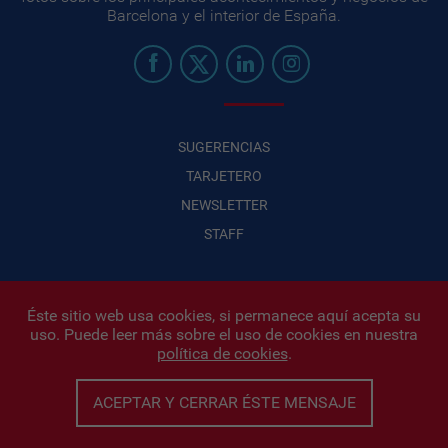
Barcelona y el interior de España.
SUGERENCIAS
TARJETERO
NEWSLETTER
STAFF
Éste sitio web usa cookies, si permanece aquí acepta su
uso. Puede leer más sobre el uso de cookies en nuestra
Infonegocios 2026
| INFONEGOCIOS S.A. · CUIT: 30710438486 |
política de cookies
.
Políticas de Privacidad
|
Protección de datos personales
|
Editor:
Iñigo Biain
ACEPTAR Y CERRAR ÉSTE MENSAJE
Este sitio esta protegido por Google reCAPTCHA y con
Políticas de
privacidad de Google
y
Terminos del servicio
aplicados.