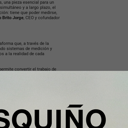
, una pieza esencial para un
simultáneo y a largo plazo, el
ión: tiene que poder medirse,
 Brito Jorge
, CEO y cofundador
taforma que, a través de la
lado sistemas de medición y
s a la realidad de cada
permite convertir el trabajo de
tables. Posicionándose cómo un
eporting, and Verification (MRV),
ticas, optimizar la captura de
certificación que los estándares
e Carbono.