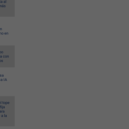
a al
 más
on
no en
po
na con
os
esa
sa IA
l tope
fija
ara
 a la