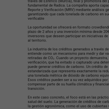
través de Esférico (Murcia), filial y promotora de
fundamental de Radica. La compañía aporta capa
Reporte y Verificación (MRV) mediante análisis g
garantizando que cada tonelada de carbono en su
verificable
La oportunidad se ofrecerá en formato crowdlendin
plazo de 2 años y una inversión mínima desde 20€ 
inversores que deseen participar en iniciativas de
al territorio.
La industria de los créditos generados a través de
entiende como un mecanismo para medir y dar va
retiradas de CO₂. Cuando un proyecto demuestra,
verificación, que ha evitado o capturado una det
puede generar créditos de carbono. Un crédito de
estandarizada que representa exactamente la redu
una tonelada métrica de dióxido de carbono equiv
Esos créditos pueden ser a su vez adquiridos po
compensar parte de su huella climática y financia
transición.
En este caso concreto, el foco está en las prácti
salud del suelo. La generación de créditos de ca
la gestión agronómica, como el uso de cubiertas v