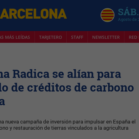
SÁB.
Agosto de 
AS MÁS LEÍDAS
TARJETERO
STAFF
NEWSLETTER
RED 
ana Radica se alían para
o de créditos de carbono
a
una nueva campaña de inversión para impulsar en España el
no y restauración de tierras vinculados a la agricultura