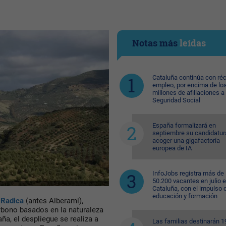
Notas más
leídas
Cataluña continúa con ré
empleo, por encima de lo
millones de afiliaciones a 
Seguridad Social
España formalizará en
septiembre su candidatur
acoger una gigafactoría
europea de IA
InfoJobs registra más de
50.200 vacantes en julio 
Cataluña, con el impulso 
educación y formación
Radica
(antes Alberami),
rbono basados en la naturaleza
ña, el despliegue se realiza a
Las familias destinarán 1