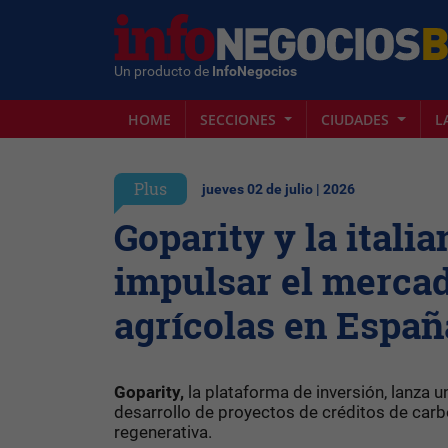
Un producto de
InfoNegocios
HOME
SECCIONES
CIUDADES
L
Plus
jueves 02 de julio | 2026
Goparity y la itali
impulsar el mercad
agrícolas en Españ
Goparity,
la plataforma de inversión, lanza 
desarrollo de proyectos de créditos de carbo
regenerativa.