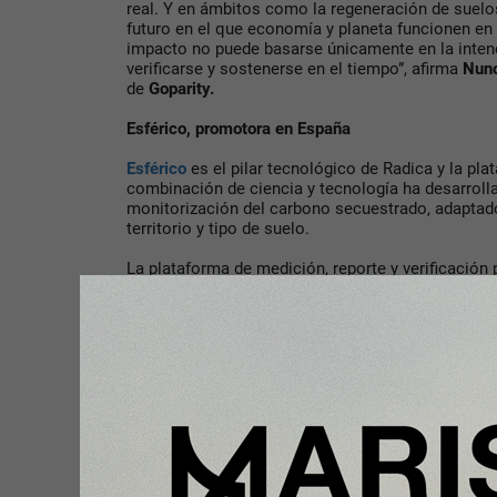
real. Y en ámbitos como la regeneración de suelos
futuro en el que economía y planeta funcionen en 
impacto no puede basarse únicamente en la intenc
verificarse y sostenerse en el tiempo”, afirma
Nuno
de
Goparity.
Esférico, promotora en España
Esférico
es el pilar tecnológico de Radica y la pla
combinación de ciencia y tecnología ha desarrol
monitorización del carbono secuestrado, adaptado
territorio y tipo de suelo.
La plataforma de medición, reporte y verificación 
campo en activos climáticos verificables y audi
actor de referencia en tecnología de Monitoring, R
aportando la precisión necesaria para validar prác
carbono y facilitar procesos de documentación y 
globales exigen a los Programa de Agricultura d
Compartir con tus amigos de