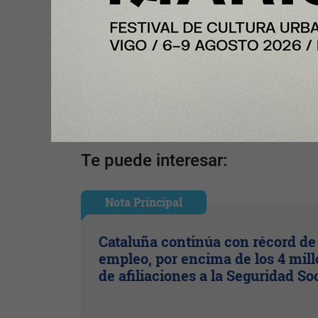
Tu opinión enriquece este artículo:
Ingresar con Google
Te puede interesar:
Nota Principal
Cataluña continúa con récord de
empleo, por encima de los 4 mil
de afiliaciones a la Seguridad So