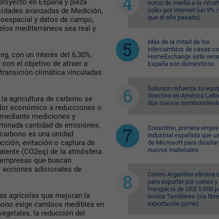
l proyecto en España y pieza
euros de media a la «Vuelt
cole» por internet (un 9%
cidades avanzadas de Medición,
que el año pasado)
eoespacial y datos de campo,
elos mediterráneos sea real y
Más de la mitad de los
intercambios de casas c
g, con un interés del 6,30%,
HomeExchange este vera
con el objetivo de atraer a
España son domésticos
 transición climática vinculadas
Solunion refuerza su equi
directivo en América Lati
 la agricultura de carbono se
dos nuevos nombramient
lor económico a reducciones o
 mediante mediciones y
erminada cantidad de emisiones,
Cosentino, primera empr
 carbono es una unidad
industrial española que u
cción, evitación o captura de
de Microsoft para diseñar
nuevos materiales
alente (CO2eq) de la atmósfera.
r empresas que buscan
r acciones adicionales de
Correo Argentino elimina e
para exportar por correo y 
franquicia de US$ 5.000 p
cas agrícolas que mejoran la
envíos familiares (vía libre
exportación pyme)
rbono exige cambios medibles en
egetales, la reducción del