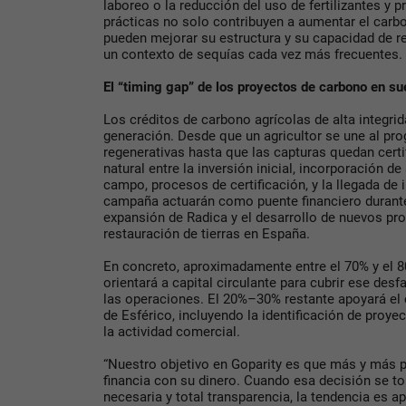
laboreo o la reducción del uso de fertilizantes y
prácticas no solo contribuyen a aumentar el carb
pueden mejorar su estructura y su capacidad de r
un contexto de sequías cada vez más frecuentes
El “timing gap” de los proyectos de carbono en su
Los créditos de carbono agrícolas de alta integri
generación. Desde que un agricultor se une al pr
regenerativas hasta que las capturas quedan certi
natural entre la inversión inicial, incorporación d
campo, procesos de certificación, y la llegada de
campaña actuarán como puente financiero durante
expansión de Radica y el desarrollo de nuevos pr
restauración de tierras en España.
En concreto, aproximadamente entre el 70% y el 
orientará a capital circulante para cubrir ese desf
las operaciones. El 20%–30% restante apoyará el 
de Esférico, incluyendo la identificación de proyec
la actividad comercial.
“Nuestro objetivo en Goparity es que más y más 
financia con su dinero. Cuando esa decisión se t
necesaria y total transparencia, la tendencia es 