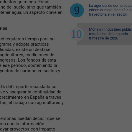
 productos químicos. Estas
La agencia de comunicac
ono del suelo, sino que también
edeon cumple dieciséis a
etener agua, un aspecto clave en
trayectoria en el sector
.
elos
Mohawk Industries public
resultados del segundo
trimestre de 2026
dad requieren tiempo para su
ograma y adopta prácticas
ficadas, existe un desfase
e agricultores, mediciones de
 ingresos. Los fondos de esta
 ese período, sosteniendo la
oyectos de carbono en suelos y
80% del importe recaudado se
ase y asegurar la continuidad de
crecimiento en España a través
tos, el trabajo con agricultores y
personas puedan decidir qué se
oma con la información
apoyar proyectos con impacto