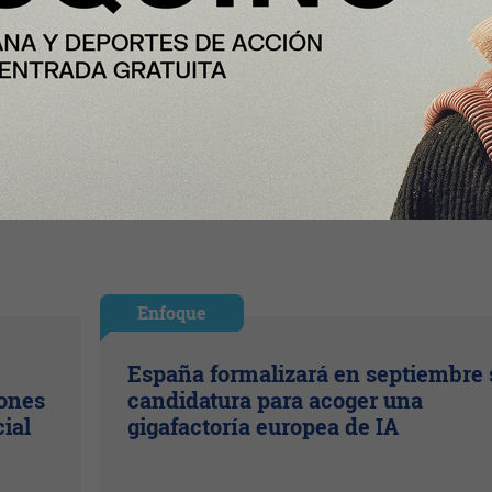
Enfoque
España formalizará en septiembre 
lones
candidatura para acoger una
cial
gigafactoría europea de IA