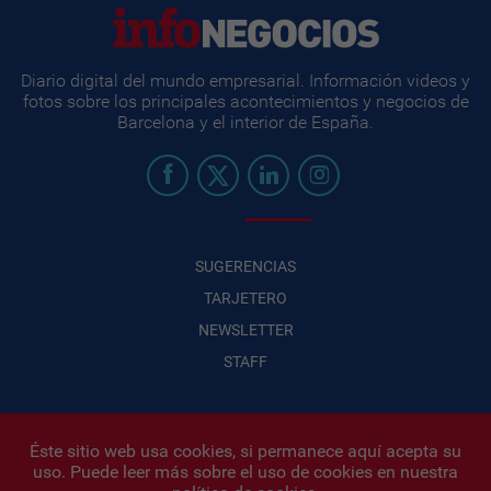
Diario digital del mundo empresarial. Información videos y
fotos sobre los principales acontecimientos y negocios de
Barcelona y el interior de España.
SUGERENCIAS
TARJETERO
NEWSLETTER
STAFF
Éste sitio web usa cookies, si permanece aquí acepta su
uso. Puede leer más sobre el uso de cookies en nuestra
Infonegocios 2026
| INFONEGOCIOS S.A. · CUIT: 30710438486 |