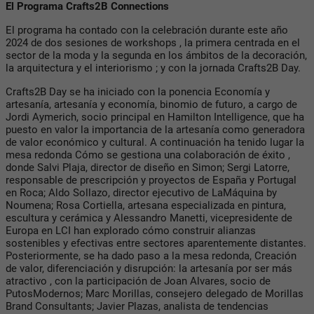
El Programa Crafts2B Connections
El programa ha contado con la celebración durante este año
2024 de dos sesiones de workshops , la primera centrada en el
sector de la moda y la segunda en los ámbitos de la decoración,
la arquitectura y el interiorismo ; y con la jornada Crafts2B Day.
Crafts2B Day se ha iniciado con la ponencia Economía y
artesanía, artesanía y economía, binomio de futuro, a cargo de
Jordi Aymerich, socio principal en Hamilton Intelligence, que ha
puesto en valor la importancia de la artesanía como generadora
de valor económico y cultural. A continuación ha tenido lugar la
mesa redonda Cómo se gestiona una colaboración de éxito ,
donde Salvi Plaja, director de diseño en Simon; Sergi Latorre,
responsable de prescripción y proyectos de España y Portugal
en Roca; Aldo Sollazo, director ejecutivo de LaMáquina by
Noumena; Rosa Cortiella, artesana especializada en pintura,
escultura y cerámica y Alessandro Manetti, vicepresidente de
Europa en LCI han explorado cómo construir alianzas
sostenibles y efectivas entre sectores aparentemente distantes.
Posteriormente, se ha dado paso a la mesa redonda, Creación
de valor, diferenciación y disrupción: la artesanía por ser más
atractivo , con la participación de Joan Alvares, socio de
PutosModernos; Marc Morillas, consejero delegado de Morillas
Brand Consultants; Javier Plazas, analista de tendencias