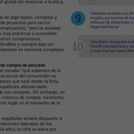
 global sin renunciar a la ética,
Cataluña continúa con ré
ue es algo lejano, complejo y
empleo, por encima de lo
millones de afiliaciones a 
 de proyectos para sector
Seguridad Social
alización), “pero la realidad
s muy prácticas y accesibles
uestros compromisos,
CaixaBank reorganiza el á
ificables y siempre bajo un
Wealth Management y n
relevante en sectores complejos
a Juan Llamas nuevo dire
ón de compra de pescado
del estudio “Qué sabemos de lo
a social del consumidor es
vances que está dando la flota
españoles afirman darle
de sus compras. Sin embargo, en
es criterios de compra. Asimismo,
timo lugar en el momento de la
os españoles estaría dispuesto a
diciones laborales de los
4 años, la cifra se eleva por