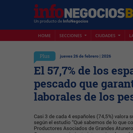
Un producto de
InfoNegocios
HOME
SECCIONES
CIUDADES
L
Plus
jueves 26 de febrero | 2026
El 57,7% de los es
pescado que garan
laborales de los p
Casi 3 de cada 4 españoles (74,5%) valora 
según el estudio “Qué sabemos de lo que 
Productores Asociados de Grandes Atuneros 