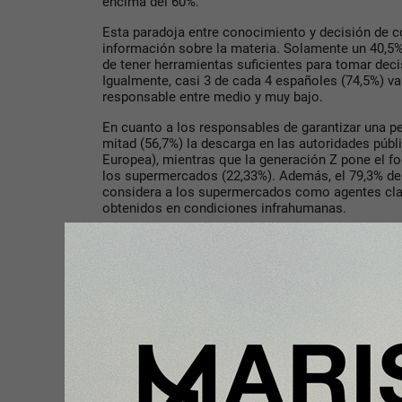
encima del 60%.
Esta paradoja entre conocimiento y decisión de c
información sobre la materia. Solamente un 40,5
de tener herramientas suficientes para tomar de
Igualmente, casi 3 de cada 4 españoles (74,5%) v
responsable entre medio y muy bajo.
En cuanto a los responsables de garantizar una p
mitad (56,7%) la descarga en las autoridades públ
Europea), mientras que la generación Z pone el f
los supermercados (22,33%). Además, el 79,3% de
considera a los supermercados como agentes clav
obtenidos en condiciones infrahumanas.
El consumidor demanda transparencia
A pesar de esta falta de información entre los c
mayor transparencia es firme: el 86,4% de los es
condiciones laborales de los pescadores deberían
certificaciones de sostenibilidad.
Compromiso colectivo por una pesca más respon
La jornada contó además con una mesa redonda ti
transparencia de la pesca: retos para una cadena 
expertos del sector para abordar, desde diferent
los desafíos sociales que afronta la actividad pes