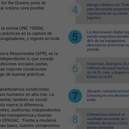
s for the Oceans pone de
Mango colabora con Thek
 al océano será posible
para desarrollar proyecto
robotización en su centro
logístico
de la norma UNE 195006,
La desconexión digital si
 prácticas en la captura de
siendo asignatura pendien
congeladores, y vigente en toda
46% de los trabajadores
desconecta al terminar s
jornada
esca Responsable (APR), es la
independiente lo que sucede
diciones sociales justas,
Grupo San José gana 23,
millones de euros hasta ju
 las mejores condiciones
un 34,5% más, y dispara 
igo de buenas prácticas
Ebitda un 26,8%
garantizamos condiciones
Allsaints convierte el Fest
chos humanos en alta mar. La
Dressing en una declarac
ental, también es social.
estilo
la marca la diferencia,
ntes, auditorías independientes
CriteriaCaixa obtiene un
an transparencia y buenas
resultado recurrente de 1
 de OPAGAC. “Frente a modelos
millones de euros (+23%) 
más laxos, nuestro compromiso
primer semestre