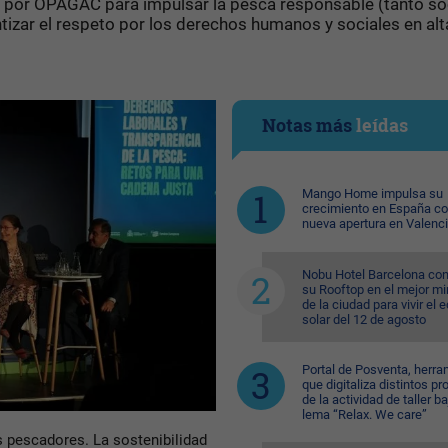
 por OPAGAC para impulsar la pesca responsable (tanto soc
zar el respeto por los derechos humanos y sociales en alt
Notas más
leídas
Mango Home impulsa su
crecimiento en España c
nueva apertura en Valenc
Nobu Hotel Barcelona con
su Rooftop en el mejor mi
de la ciudad para vivir el 
solar del 12 de agosto
Portal de Posventa, herra
que digitaliza distintos p
de la actividad de taller ba
lema “Relax. We care”
s pescadores. La sostenibilidad