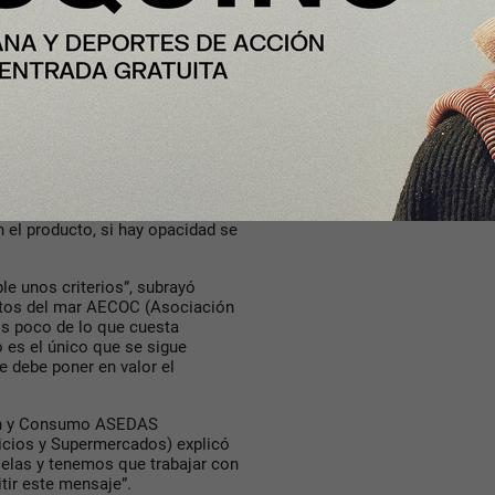
idad no puede entenderse
izar condiciones laborales
 avanzar hacia una transparencia
senciales para consolidar una
dad Alimentaria y Medio
s Empresas de Distribución)
Este tipo de iniciativas son muy
onsumidor no la conoce por
el producto, si hay opacidad se
e unos criterios”, subrayó
ctos del mar AECOC (Asociación
s poco de lo que cuesta
 es el único que se sigue
e debe poner en valor el
ión y Consumo ASEDAS
icios y Supermercados) explicó
elas y tenemos que trabajar con
tir este mensaje”.