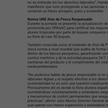
no se entiende sin los derechos laborales”, Hand
manifiesto que solo protegiendo a las personas y
construir un futuro próspero, justo y sostenible.
Norma UNE Atún de Pesca Responsable
Durante la jornada se presentó la actualización 
promovida por OPAGAC para certificar las mejores
atunes tropicales por parte de buques cerqueros 
su flota de casi 50 buques.
También conocida como el estándar de Atún de P
única norma a nivel mundial que audita de forma 
dentro de los barcos pesqueros, garantizando con
control marítimo y de la actividad pesquera 24/7,
sanitarias del producto y el cumplimiento del cód
medioambientales.
“No podemos hablar de pesca responsable si no 
laborales dignas y el respeto efectivo a los dere
sostenibilidad no es solo una cuestión medioambi
Precisamente ahí es donde la flota atunera españo
sometiéndose voluntariamente a estándares exige
y mecanismos de control permanentes que asegur
prácticas”, afirmó Julio Morón, Director General
que operan con menor supervisión y estándares 