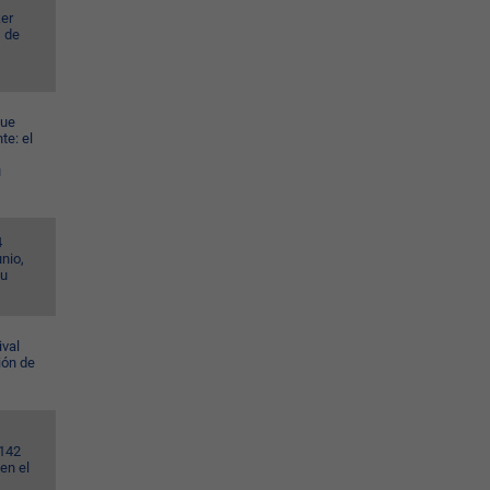
er
s de
gue
te: el
u
4
nio,
su
ival
ión de
.142
en el