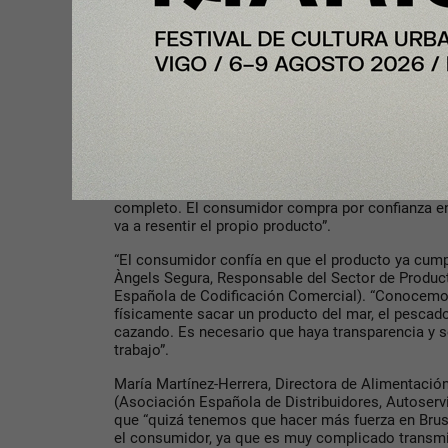
El debate puso sobre la mesa como la sostenibil
únicamente en términos medioambientales. Garant
dignas, reforzar los mecanismos de supervisión y
real a lo largo de toda la cadena son elementos e
pesca verdaderamente responsable.
María Segura de la Monja, Responsable de Seguri
Ambiente ANGED (Asociación Nacional de Grande
destacó la importancia de Hands for the Oceans: “
útiles, la pesca es una cadena tan larga que el c
completo. El consumidor compra por confianza en 
va a resentir el propio producto”.
“El consumidor confía en que el producto ya cumpl
Àngels Segura, Responsable del Sector de Produ
Española de Codificación Comercial). “Conocemo
físicamente sacar un producto del mar, el pescado
cazando. Es necesario que haya transparencia y s
trabajo”.
María Martínez-Herrera, Directora de Alimentac
(Asociación Española de Distribuidores, Autoserv
que “quizá tenemos que hacer más fuerza en Brus
el consumidor, ya que es muy complicado transmi