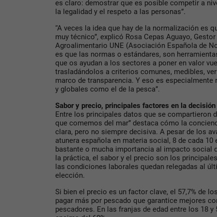
es claro: demostrar que es posible competir a nivel
la legalidad y el respeto a las personas”.
“A veces la idea que hay de la normalización es q
muy técnico”, explicó Rosa Cepas Aguayo, Gestor
Agroalimentario UNE (Asociación Española de Norm
es que las normas o estándares, son herramienta
que os ayudan a los sectores a poner en valor v
trasladándolos a criterios comunes, medibles, ver
marco de transparencia. Y eso es especialmente 
y globales como el de la pesca”.
Sabor y precio, principales factores en la decisi
Entre los principales datos que se compartieron 
que comemos del mar” destaca cómo la concienci
clara, pero no siempre decisiva. A pesar de los a
atunera española en materia social, 8 de cada 10 
bastante o mucha importancia al impacto social 
la práctica, el sabor y el precio son los principal
las condiciones laborales quedan relegadas al úl
elección.
Si bien el precio es un factor clave, el 57,7% de l
pagar más por pescado que garantice mejores con
pescadores. En las franjas de edad entre los 18 y 5