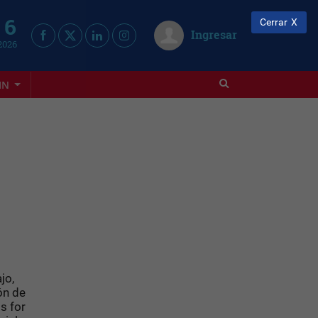
 6
Cerrar
Ingresar
2026
IN
jo,
ón de
s for