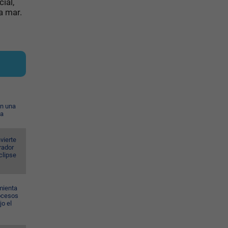
ial,
a mar.
on una
ia
vierte
rador
eclipse
mienta
rocesos
jo el