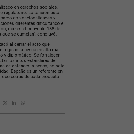
lizado en derechos sociales,
o regulatorio. La tensión está
n barco con nacionalidades y
ciones diferentes dificultando el
imo, que es el convenio 188 de
es que se cumplan”, concluyó.
tacó al cerrar el acto que
 regulan la pesca en alta mar.
o y diplomático. Se fortalecen
ctar los altos estándares de
rma de entender la pesca, no solo
idad. España es un referente en
ar que detrás de cada producto