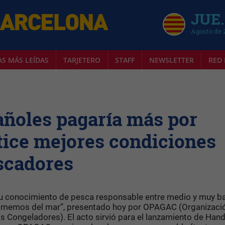
JUE.
Agosto de 
AS MÁS LEÍDAS
TARJETERO
STAFF
NEWSLETTER
RED 
pañoles pagaría más por
tice mejores condiciones
escadores
su conocimiento de pesca responsable entre medio y muy ba
comemos del mar”, presentado hoy por OPAGAC (Organizaci
Congeladores). El acto sirvió para el lanzamiento de Hand