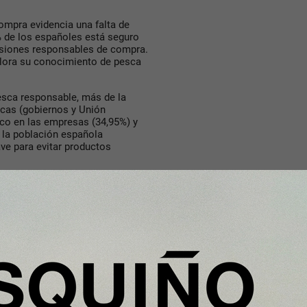
ompra evidencia una falta de
% de los españoles está seguro
cisiones responsables de compra.
alora su conocimiento de pesca
esca responsable, más de la
icas (gobiernos y Unión
oco en las empresas (34,95%) y
 la población española
e para evitar productos
onsumidores, la demanda de
pañoles considera que las
 formar parte de las
sable
tulada “Derechos laborales y
justa”, que reunió a destacados
es perspectivas complementarias,
quera a nivel global.