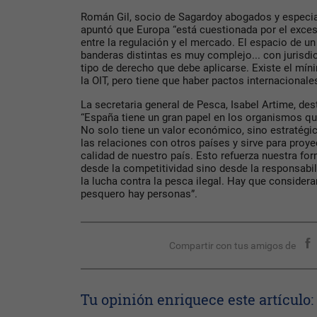
Román Gil, socio de Sagardoy abogados y especia
apuntó que Europa “está cuestionada por el exces
entre la regulación y el mercado. El espacio de u
banderas distintas es muy complejo... con jurisdic
tipo de derecho que debe aplicarse. Existe el mín
la OIT, pero tiene que haber pactos internacional
La secretaria general de Pesca, Isabel Artime, des
“España tiene un gran papel en los organismos que
No solo tiene un valor económico, sino estratégic
las relaciones con otros países y sirve para proye
calidad de nuestro país. Esto refuerza nuestra fo
desde la competitividad sino desde la responsabil
la lucha contra la pesca ilegal. Hay que consider
pesquero hay personas”.
Compartir con tus amigos de
Tu opinión enriquece este artículo: