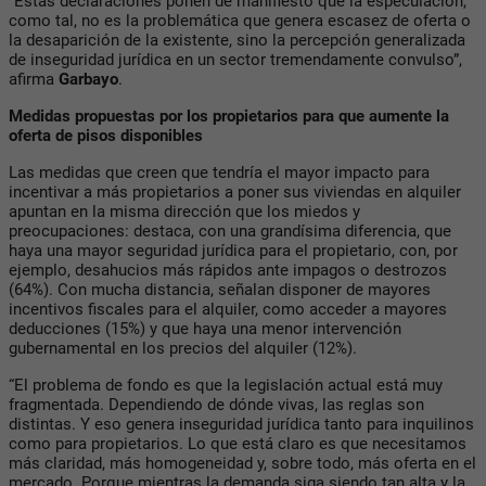
“Estas declaraciones ponen de manifiesto que la especulación,
como tal, no es la problemática que genera escasez de oferta o
la desaparición de la existente, sino la percepción generalizada
de inseguridad jurídica en un sector tremendamente convulso”,
afirma
Garbayo
.
Medidas propuestas por los propietarios para que aumente la
oferta de pisos disponibles
Las medidas que creen que tendría el mayor impacto para
incentivar a más propietarios a poner sus viviendas en alquiler
apuntan en la misma dirección que los miedos y
preocupaciones: destaca, con una grandísima diferencia, que
haya una mayor seguridad jurídica para el propietario, con, por
ejemplo, desahucios más rápidos ante impagos o destrozos
(64%). Con mucha distancia, señalan disponer de mayores
incentivos fiscales para el alquiler, como acceder a mayores
deducciones (15%) y que haya una menor intervención
gubernamental en los precios del alquiler (12%).
“El problema de fondo es que la legislación actual está muy
fragmentada. Dependiendo de dónde vivas, las reglas son
distintas. Y eso genera inseguridad jurídica tanto para inquilinos
como para propietarios. Lo que está claro es que necesitamos
más claridad, más homogeneidad y, sobre todo, más oferta en el
mercado. Porque mientras la demanda siga siendo tan alta y la