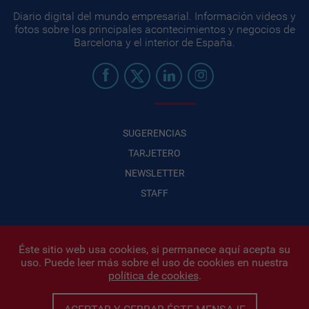
Diario digital del mundo empresarial. Información videos y
fotos sobre los principales acontecimientos y negocios de
Barcelona y el interior de España.
SUGERENCIAS
TARJETERO
NEWSLETTER
STAFF
Éste sitio web usa cookies, si permanece aquí acepta su
uso. Puede leer más sobre el uso de cookies en nuestra
Infonegocios 2026
| INFONEGOCIOS S.A. · CUIT: 30710438486 |
política de cookies
.
Políticas de Privacidad
|
Protección de datos personales
|
Editor:
Iñigo Biain