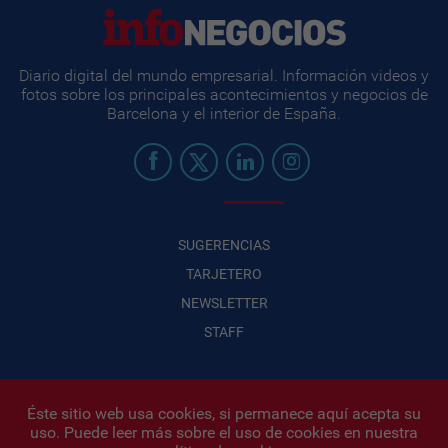
Diario digital del mundo empresarial. Información videos y
fotos sobre los principales acontecimientos y negocios de
Barcelona y el interior de España.
SUGERENCIAS
TARJETERO
NEWSLETTER
STAFF
Éste sitio web usa cookies, si permanece aquí acepta su
uso. Puede leer más sobre el uso de cookies en nuestra
Infonegocios 2026
| INFONEGOCIOS S.A. · CUIT: 30710438486 |