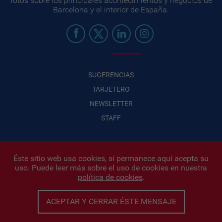
fotos sobre los principales acontecimientos y negocios de
Barcelona y el interior de España.
SUGERENCIAS
TARJETERO
NEWSLETTER
STAFF
Éste sitio web usa cookies, si permanece aquí acepta su
uso. Puede leer más sobre el uso de cookies en nuestra
Infonegocios 2026
| INFONEGOCIOS S.A. · CUIT: 30710438486 |
política de cookies
.
Políticas de Privacidad
|
Protección de datos personales
|
Editor:
Iñigo Biain
ACEPTAR Y CERRAR ÉSTE MENSAJE
Este sitio esta protegido por Google reCAPTCHA y con
Políticas de
privacidad de Google
y
Terminos del servicio
aplicados.