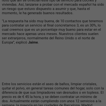
notó que allí se ofrecían este tipo de servicio para coches y
viviendas. Así, lanzarse a probar con el mercado español ha sido
un riesgo que estuvo dispuesto a asumir y que, hasta el
momento, le ha generado buenos resultados.
“La respuesta ha sido muy buena, de 10 contactos que tenemos
para contratar un servicio al final concretamos 3, es un 30%, lo
cual creemos que es un porcentaje muy bueno para estar en el
mercado hace apenas unos meses. Nuestros clientes suelen
ser extranjeros, normalmente del Reino Unido o el norte de
Europa”, explicó
Jaime
.
Entre los servicios están el aseo de baños, limpiar cristales,
quitar el polvo, en general tareas comunes del hogar, solo con la
diferencia de que sus limpiadores van desnudos o en topless. El
precio es de € 45 la hora, y se deben contratar un mínimo de
dos. Actualmente están cumpliendo con unos 12 servicios a la
semana, la mayoría en las ciudades de Barcelona, Madrid,