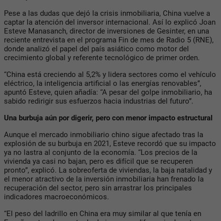
Pese a las dudas que dejó la crisis inmobiliaria, China vuelve a
captar la atención del inversor internacional. Así lo explicó Joan
Esteve Manasanch, director de inversiones de Gesinter, en una
reciente entrevista en el programa Fin de mes de Radio 5 (RNE),
donde analizó el papel del país asiático como motor del
crecimiento global y referente tecnológico de primer orden.
“China está creciendo al 5,2% y lidera sectores como el vehículo
eléctrico, la inteligencia artificial o las energías renovables”,
apuntó Esteve, quien añadía: “A pesar del golpe inmobiliario, ha
sabido redirigir sus esfuerzos hacia industrias del futuro”.
Una burbuja aún por digerir, pero con menor impacto estructural
Aunque el mercado inmobiliario chino sigue afectado tras la
explosión de su burbuja en 2021, Esteve recordó que su impacto
ya no lastra al conjunto de la economía. “Los precios de la
vivienda ya casi no bajan, pero es difícil que se recuperen
pronto”, explicó. La sobreoferta de viviendas, la baja natalidad y
el menor atractivo de la inversión inmobiliaria han frenado la
recuperación del sector, pero sin arrastrar los principales
indicadores macroeconómicos.
“El peso del ladrillo en China era muy similar al que tenía en