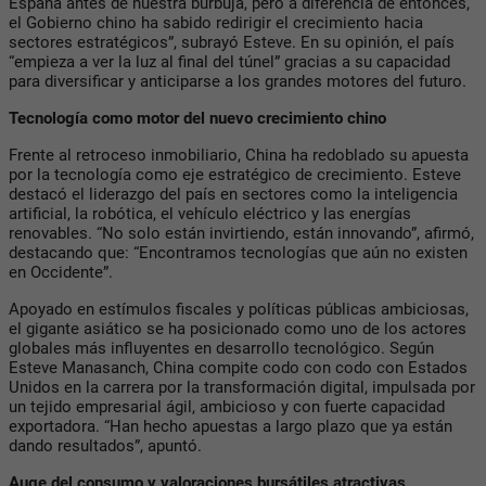
España antes de nuestra burbuja, pero a diferencia de entonces,
el Gobierno chino ha sabido redirigir el crecimiento hacia
sectores estratégicos”, subrayó Esteve. En su opinión, el país
“empieza a ver la luz al final del túnel” gracias a su capacidad
para diversificar y anticiparse a los grandes motores del futuro.
Tecnología como motor del nuevo crecimiento chino
Frente al retroceso inmobiliario, China ha redoblado su apuesta
por la tecnología como eje estratégico de crecimiento. Esteve
destacó el liderazgo del país en sectores como la inteligencia
artificial, la robótica, el vehículo eléctrico y las energías
renovables. “No solo están invirtiendo, están innovando”, afirmó,
destacando que: “Encontramos tecnologías que aún no existen
en Occidente”.
Apoyado en estímulos fiscales y políticas públicas ambiciosas,
el gigante asiático se ha posicionado como uno de los actores
globales más influyentes en desarrollo tecnológico. Según
Esteve Manasanch, China compite codo con codo con Estados
Unidos en la carrera por la transformación digital, impulsada por
un tejido empresarial ágil, ambicioso y con fuerte capacidad
exportadora. “Han hecho apuestas a largo plazo que ya están
dando resultados”, apuntó.
Auge del consumo y valoraciones bursátiles atractivas