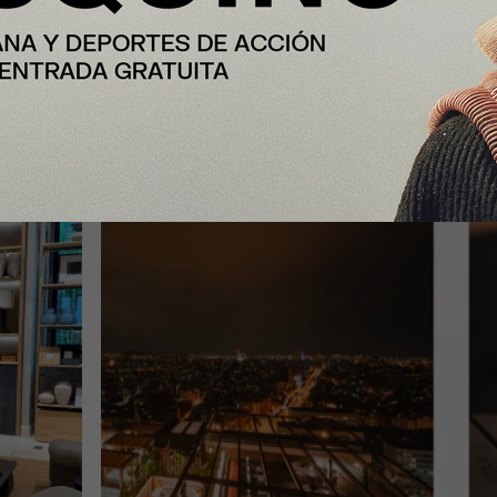
iento
Nobu Hotel Barcelona convierte su
ra en
Rooftop en el mejor mirador de la
ciudad para vivir el eclipse solar de
12 de agosto