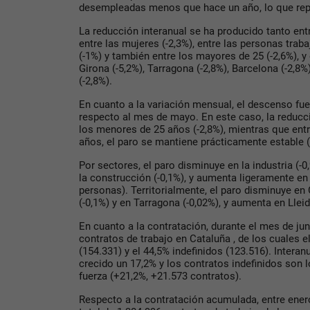
desempleadas menos que hace un año, lo que rep
La reducción interanual se ha producido tanto en
entre las mujeres (-2,3%), entre las personas tra
(-1%) y también entre los mayores de 25 (-2,6%), 
Girona (-5,2%), Tarragona (-2,8%), Barcelona (-2,8%
(-2,8%).
En cuanto a la variación mensual, el descenso fu
respecto al mes de mayo. En este caso, la reducc
los menores de 25 años (-2,8%), mientras que ent
años, el paro se mantiene prácticamente estable 
Por sectores, el paro disminuye en la industria (-0,
la construcción (-0,1%), y aumenta ligeramente en 
personas). Territorialmente, el paro disminuye en 
(-0,1%) y en Tarragona (-0,02%), y aumenta en Lleid
En cuanto a la contratación, durante el mes de ju
contratos de trabajo en Cataluña , de los cuales 
(154.331) y el 44,5% indefinidos (123.516). Intera
crecido un 17,2% y los contratos indefinidos son
fuerza (+21,2%, +21.573 contratos).
Respecto a la contratación acumulada, entre ener