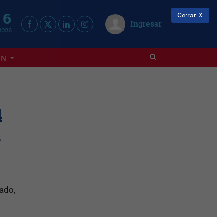
 6
Cerrar
Ingresar
2026
IN
4
s
rado,