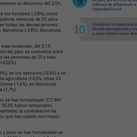
resenta un descenso del 2,5%.
millones de afiliaciones a 
Seguridad Social
tre los hombres (-2,8%) como
bajadoras menores de 25 años
CaixaBank reorganiza el á
y en todas las demarcaciones:
Wealth Management y n
), Barcelona (-2,8%), Barcelona
a Juan Llamas nuevo dire
e más moderado, del 0,1%
ión del paro se concentra entre
re las personas de 25 y más
(+0,02%).
9%), en los servicios (-0,6%) y en
la agricultura (+0,5%; otras 23
Girona (-1,6%), en Barcelona
a (1,7%).
nio se han formalizado 277.847
el 55,5% fueron temporales
nualmente, la contratación ha
 los que han subido con mayor
o y junio se han formalizado un