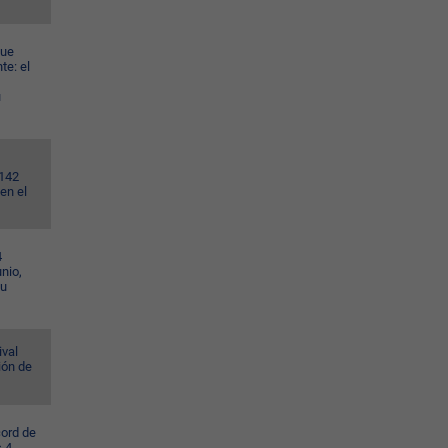
gue
te: el
u
.142
en el
4
nio,
su
ival
ión de
cord de
s 4