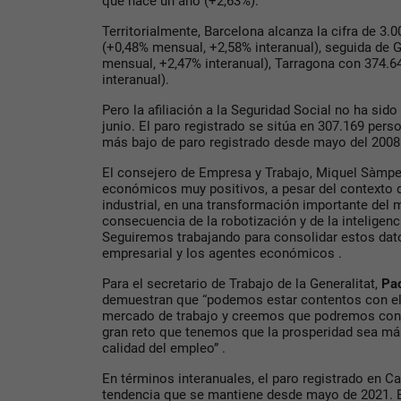
que hace un año (+2,63%).
Territorialmente, Barcelona alcanza la cifra de 3.
(+0,48% mensual, +2,58% interanual), seguida de 
mensual, +2,47% interanual), Tarragona con 374.6
interanual).
Pero la afiliación a la Seguridad Social no ha sido
junio. El paro registrado se sitúa en 307.169 pers
más bajo de paro registrado desde mayo del 2008
El consejero de Empresa y Trabajo, Miquel Sàmpe
económicos muy positivos, a pesar del contexto d
industrial, en una transformación importante del
consecuencia de la robotización y de la inteligencia
Seguiremos trabajando para consolidar estos datos
empresarial y los agentes económicos .
Para el secretario de Trabajo de la Generalitat,
Pa
demuestran que “podemos estar contentos con el
mercado de trabajo y creemos que podremos conti
gran reto que tenemos que la prosperidad sea m
calidad del empleo” .
En términos interanuales, el paro registrado en C
tendencia que se mantiene desde mayo de 2021. E