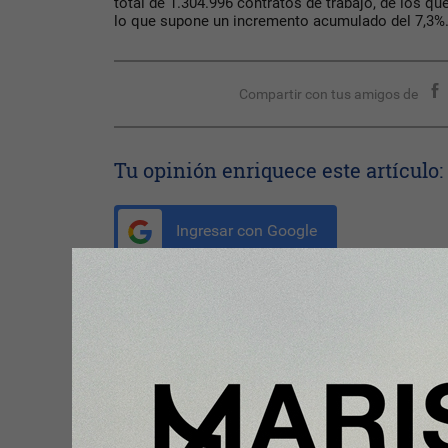
total de 1.304.996 contratos de trabajo, de los que
lo que supone un incremento acumulado del 7,3%
Compartir con tus amigos de
Tu opinión enriquece este artículo:
Ingresar con Google
Te puede interesar:
Plus