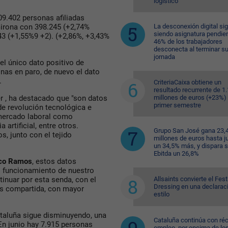
logístico
009.402 personas afiliadas
La desconexión digital si
Girona con 398.245 (+2,74%
siendo asignatura pendien
43 (+1,55%9 +2). (+2,86%, +3,43%
46% de los trabajadores
desconecta al terminar s
jornada
 el único dato positivo de
onas en paro, de nuevo el dato
.
CriteriaCaixa obtiene un
resultado recurrente de 1
millones de euros (+23%) 
r , ha destacado que "son datos
primer semestre
e revolución tecnológica e
 mercado laboral como
 artificial, entre otros.
Grupo San José gana 23,
, junto con el tejido
millones de euros hasta ju
un 34,5% más, y dispara 
Ebitda un 26,8%
co Ramos
, estos datos
 funcionamiento de nuestro
Allsaints convierte el Fest
nuar por esta senda, con el
Dressing en una declarac
ás compartida, con mayor
estilo
ataluña sigue disminuyendo, una
Cataluña continúa con ré
n junio hay 7.915 personas
empleo, por encima de lo