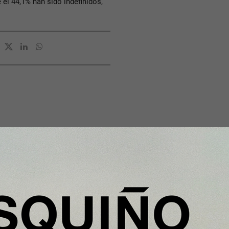
 el 44,1% han sido indefinidos,
.
Y Además...