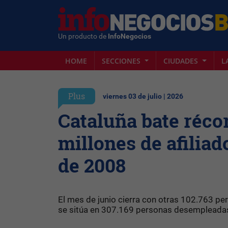
Un producto de
InfoNegocios
HOME
SECCIONES
CIUDADES
L
Plus
viernes 03 de julio | 2026
Cataluña bate récor
millones de afiliad
de 2008
El mes de junio cierra con otras 102.763 pe
se sitúa en 307.169 personas desempleadas