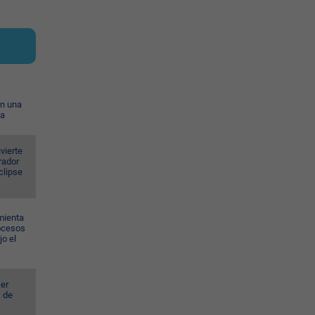
on una
ia
vierte
rador
eclipse
mienta
rocesos
jo el
er
s de