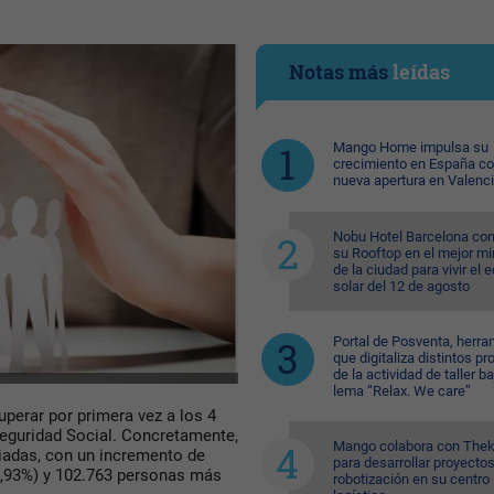
Notas más
leídas
Mango Home impulsa su
crecimiento en España c
nueva apertura en Valenc
Nobu Hotel Barcelona con
su Rooftop en el mejor mi
de la ciudad para vivir el 
solar del 12 de agosto
Portal de Posventa, herra
que digitaliza distintos p
de la actividad de taller ba
lema “Relax. We care”
uperar por primera vez a los 4
Seguridad Social. Concretamente,
Mango colabora con Thek
liadas, con un incremento de
para desarrollar proyecto
,93%) y 102.763 personas más
robotización en su centro